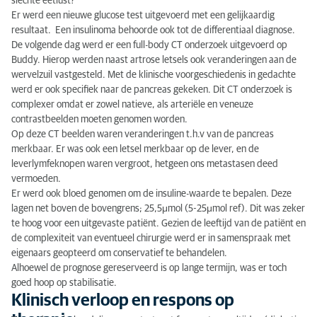
slechte eetlust?
Er werd een nieuwe glucose test uitgevoerd met een gelijkaardig
resultaat. Een insulinoma behoorde ook tot de differentiaal diagnose.
De volgende dag werd er een full-body CT onderzoek uitgevoerd op
Buddy. Hierop werden naast artrose letsels ook veranderingen aan de
wervelzuil vastgesteld. Met de klinische voorgeschiedenis in gedachte
werd er ook specifiek naar de pancreas gekeken. Dit CT onderzoek is
complexer omdat er zowel natieve, als arteriële en veneuze
contrastbeelden moeten genomen worden.
Op deze CT beelden waren veranderingen t.h.v van de pancreas
merkbaar. Er was ook een letsel merkbaar op de lever, en de
leverlymfeknopen waren vergroot, hetgeen ons metastasen deed
vermoeden.
Er werd ook bloed genomen om de insuline-waarde te bepalen. Deze
lagen net boven de bovengrens; 25,5
μmol
(5-25
μmol
ref). Dit was zeker
te hoog voor een uitgevaste patiënt. Gezien de leeftijd van de patiënt en
de complexiteit van eventueel chirurgie werd er in samenspraak met
eigenaars geopteerd om conservatief te behandelen.
Alhoewel de prognose gereserveerd is op lange termijn, was er toch
goed hoop op stabilisatie.
Klinisch verloop en respons op