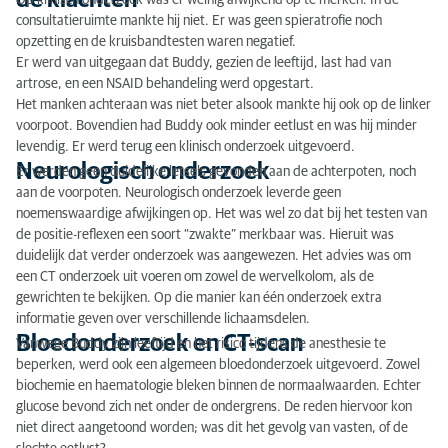
de klachten
Op klinisch onderzoek was er weinig afwijkend op te merken. In de
consultatieruimte mankte hij niet. Er was geen spieratrofie noch
Neurologisch onderzoek
opzetting en de kruisbandtesten waren negatief.
Er werd van uitgegaan dat Buddy, gezien de leeftijd, last had van
Bloedonderzoek en CT-scan
artrose, en een NSAID behandeling werd opgestart.
Het manken achteraan was niet beter alsook mankte hij ook op de linker
Klinisch verloop en respons op therapie
voorpoot. Bovendien had Buddy ook minder eetlust en was hij minder
Medische beeldvorming:
levendig. Er werd terug een klinisch onderzoek uitgevoerd.
Neurologisch onderzoek
Er werden geen duidelijke letsels gevonden aan de achterpoten, noch
aan de voorpoten. Neurologisch onderzoek leverde geen
noemenswaardige afwijkingen op. Het was wel zo dat bij het testen van
de positie-reflexen een soort “zwakte” merkbaar was. Hieruit was
duidelijk dat verder onderzoek was aangewezen. Het advies was om
een CT onderzoek uit voeren om zowel de wervelkolom, als de
gewrichten te bekijken. Op die manier kan één onderzoek extra
informatie geven over verschillende lichaamsdelen.
Bloedonderzoek en CT-scan
Vanwege Buddy zijn leeftijd en het risico tijdens de anesthesie te
beperken, werd ook een algemeen bloedonderzoek uitgevoerd. Zowel
biochemie en haematologie bleken binnen de normaalwaarden. Echter
glucose bevond zich net onder de ondergrens. De reden hiervoor kon
niet direct aangetoond worden; was dit het gevolg van vasten, of de