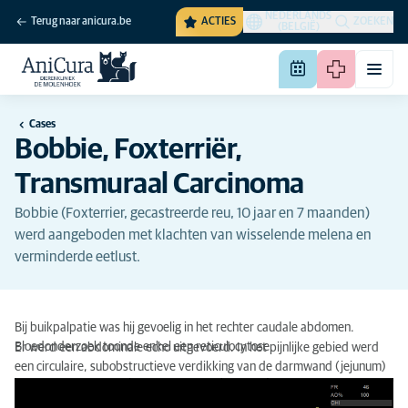
NEDERLANDS
Terug naar anicura.be
ACTIES
ZOEKEN
(BELGIË)
Cases
Bobbie, Foxterriër,
Transmuraal Carcinoma
Bobbie (Foxterrier, gecastreerde reu, 10 jaar en 7 maanden)
werd aangeboden met klachten van wisselende melena en
verminderde eetlust.
Bij buikpalpatie was hij gevoelig in het rechter caudale abdomen.
Bloedonderzoek toonde enkel een reticulocytose.
Er werd een abdominale echo uitgevoerd. In het pijnlijke gebied werd
een circulaire, subobstructieve verdikking van de darmwand (jejunum)
vastgesteld.