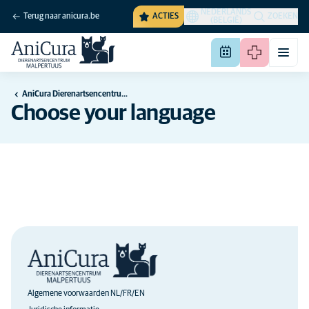
NEDERLANDS
Terug naar anicura.be
ACTIES
ZOEKEN
(BELGIË)
AniCura Dierenartsencentrum Malpertuus te Destelbergen
Choose your language
Algemene voorwaarden NL/FR/EN