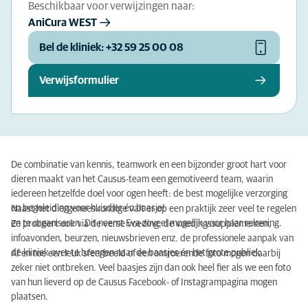
Beschikbaar voor verwijzingen naar:
AniCura WEST
Bel de kliniek: +32 59 25 00 08
Verwijsformulier
De combinatie van kennis, teamwork en een bijzonder groot hart voor
dieren maakt van het Causus-team een gemotiveerd team, waarin
iedereen hetzelfde doel voor ogen heeft: de best mogelijke verzorging
en begeleiding voor huisdier én baasje!
Naast het diergeneeskundige valt er op een praktijk zeer veel te regelen
en te organiseren. Dit neemt Eva zoveel mogelijk voor haar rekening.
Ze probeert ook via de verse voeding, de voedingssupplementen,
infoavonden, beurzen, nieuwsbrieven enz. de professionele aanpak van
de kliniek over te brengen naar de baasjes én het grote publiek.
Af en toe een leuk sfeerbeeld of een ontroerende foto mogen daarbij
zeker niet ontbreken. Veel baasjes zijn dan ook heel fier als we een foto
van hun lieverd op de Causus Facebook- of Instagrampagina mogen
plaatsen.