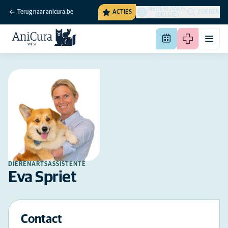
NEDERLANDS
Terug naar anicura.be
ACTIES
ZOEKEN
(BELGIË)
DIERENARTSASSISTENTE
Eva Spriet
Contact