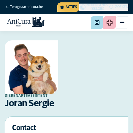
NEDERLANDS
Terug naar anicura.be
ACTIES
ZOEKEN
(BELGIË)
DIERENARTSASSISTENT
Joran Sergie
Contact