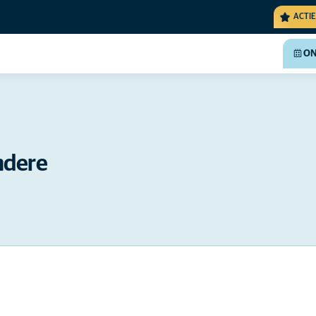
ACTIE
ON
ndere