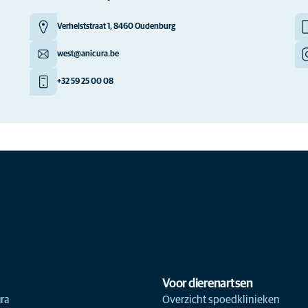
Verhelststraat 1, 8460 Oudenburg
west@anicura.be
+32 59 25 00 08
Voor dierenartsen
ra
Overzicht spoedklinieken