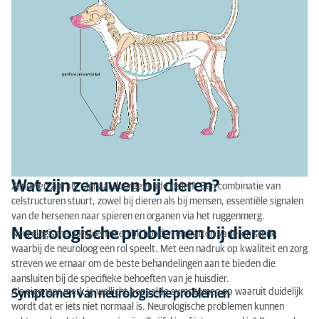
Wat zijn zenuwen bij dieren?
Zenuwen zijn als 'signaal-doorgevende cellen'. Een combinatie van
celstructuren stuurt, zowel bij dieren als bij mensen, essentiële signalen
van de hersenen naar spieren en organen via het ruggenmerg.
Neurologische problemen bij dieren
Neurologische aandoeningen bij honden en katten variëren sterk,
waarbij de neuroloog een rol speelt. Met een nadruk op kwaliteit en zorg
streven we ernaar om de beste behandelingen aan te bieden die
aansluiten bij de specifieke behoeften van je huisdier.
Als eigenaar merk je wellicht bepaalde symptomen op waaruit duidelijk
Symptomen van neurologische problemen
wordt dat er iets niet normaal is. Neurologische problemen kunnen