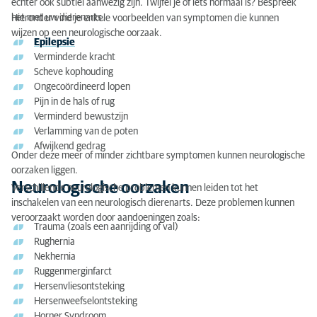
echter ook subtiel aanwezig zijn. Twijfel je of iets normaal is? Bespreek
het met uw dierenarts.
Hieronder vind je enkele voorbeelden van symptomen die kunnen
wijzen op een neurologische oorzaak.
Epilepsie
Verminderde kracht
Scheve kophouding
Ongecoördineerd lopen
Pijn in de hals of rug
Verminderd bewustzijn
Verlamming van de poten
Afwijkend gedrag
Onder deze meer of minder zichtbare symptomen kunnen neurologische
oorzaken liggen.
Neurologische oorzaken
Verschillende neurologische problemen kunnen leiden tot het
inschakelen van een neurologisch dierenarts. Deze problemen kunnen
veroorzaakt worden door aandoeningen zoals:
Trauma (zoals een aanrijding of val)
Rughernia
Nekhernia
Ruggenmerginfarct
Hersenvliesontsteking
Hersenweefselontsteking
Horner Syndroom