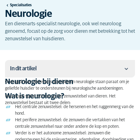
Specialisaties
Neurologie
Een dierenarts-specialist neurologie, ook wel neuroloog
genoemd, focust op de zorg voor dieren met betrekking tot het
zenuwstelsel van huisdieren.
In dit artikel
Neurologie bij dieren
Onze gedreven dierenarts-specialisten neurologie staan paraat om je
Neurologie bij dieren
geliefde huisdier te ondersteunen bij neurologische aandoeningen.
Wat is neurologie?
Neurologie spitst zich toe op het zenuwstelsel van dieren. Het
Wat is neurologie?
zenuwstelsel bestaat uit twee delen:
Het centrale zenuwstelsel: de hersenen en het ruggenmerg van de
Wat zijn zenuwen bij dieren?
hond.
Het perifere zenuwstelsel: de zenuwen die vertakken van het
Neurologische problemen bij dieren
centrale zenuwstelsel naar onder andere de kop en poten.
Verder is er het autonome zenuwstelsel: zenuwen die
Neurologische oorzaken
ondersteunen bij de spijsvertering, ademhaling, doorbloeding van