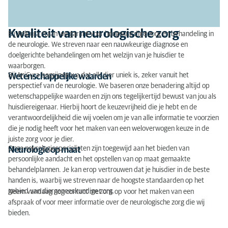
Kwaliteit van neurologische zorg
Bij AniCura staan we garant voor hoogwaardige zorg en behandeling in
de neurologie. We streven naar een nauwkeurige diagnose en
doelgerichte behandelingen om het welzijn van je huisdier te
waarborgen.
Bij AniCura begrijpen we dat elk dier uniek is, zeker vanuit het
Wetenschappelijke waarden
perspectief van de neurologie. We baseren onze benadering altijd op
wetenschappelijke waarden en zijn ons tegelijkertijd bewust van jou als
huisdiereigenaar. Hierbij hoort de keuzevrijheid die je hebt en de
verantwoordelijkheid die wij voelen om je van alle informatie te voorzien
die je nodig heeft voor het maken van een weloverwogen keuze in de
juiste zorg voor je dier.
Onze neurologiespecialisten zijn toegewijd aan het bieden van
Neurologie op maat
persoonlijke aandacht en het opstellen van op maat gemaakte
behandelplannen. Je kan erop vertrouwen dat je huisdier in de beste
handen is, waarbij we streven naar de hoogste standaarden op het
gebied van diergeneeskundige zorg.
Neem vandaag nog contact met ons op voor het maken van een
afspraak of voor meer informatie over de neurologische zorg die wij
bieden.