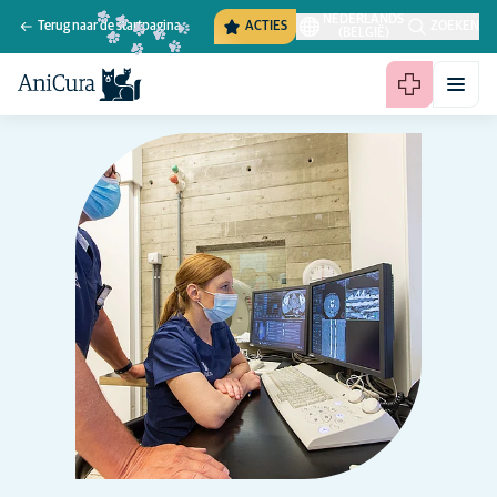
NEDERLANDS
Terug naar de startpagina
ACTIES
ZOEKEN
(BELGIË)