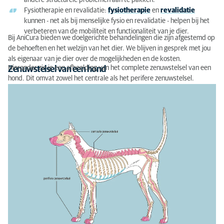
andere structurele problemen aan te pakken.
Fysiotherapie en revalidatie:
fysiotherapie
en
revalidatie
kunnen - net als bij menselijke fysio en revalidatie - helpen bij het
verbeteren van de mobiliteit en functionaliteit van je dier.
Bij AniCura bieden we doelgerichte behandelingen die zijn afgestemd op
de behoeften en het welzijn van het dier. We blijven in gesprek met jou
als eigenaar van je dier over de mogelijkheden en de kosten.
Hieronder zie je een afbeelding van het complete zenuwstelsel van een
Zenuwstelsel van een hond
hond. Dit omvat zowel het centrale als het perifere zenuwstelsel.