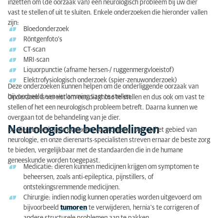
inzetten om (de oorzaak van) een neurologisch probleem bij uw dier
vast te stellen of uit te sluiten. Enkele onderzoeken die hieronder vallen
zijn:
Bloedonderzoek
Röntgenfoto’s
CT-scan
MRI-scan
Liquorpunctie (afname hersen-/ ruggenmergvloeistof)
Elektrofysiologisch onderzoek (spier-zenuwonderzoek)
Deze onderzoeken kunnen helpen om de onderliggende oorzaak van
bijvoorbeeld een verlamming vast te stellen.
Onderzoek is vereist om een diagnose te stellen en dus ook om vast te
stellen of het een neurologisch probleem betreft. Daarna kunnen we
overgaan tot de behandeling van je dier.
Neurologische behandelingen
De diergeneeskunde evolueert voortdurend, ook op het gebied van
neurologie, en onze dierenarts-specialisten streven ernaar de beste zorg
te bieden, vergelijkbaar met de standaarden die in de humane
geneeskunde worden toegepast.
Medicatie: dieren kunnen medicijnen krijgen om symptomen te
beheersen, zoals anti-epileptica, pijnstillers, of
ontstekingsremmende medicijnen.
Chirurgie: indien nodig kunnen operaties worden uitgevoerd om
bijvoorbeeld
tumoren
te verwijderen, hernia's te corrigeren of