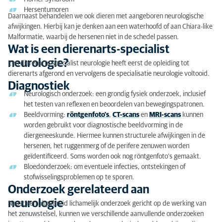
Hersentumoren
Daarnaast behandelen we ook dieren met aangeboren neurologische
afwijkingen. Hierbij kan je denken aan een waterhoofd of aan Chiara-like
Malformatie, waarbij de hersenen niet in de schedel passen.
Wat is een dierenarts-specialist
neurologie?
Een dierenarts-specialist neurologie heeft eerst de opleiding tot
dierenarts afgerond en vervolgens de specialisatie neurologie voltooid.
Diagnostiek
Neurologisch onderzoek: een grondig fysiek onderzoek, inclusief
het testen van reflexen en beoordelen van bewegingspatronen.
Beeldvorming:
röntgenfoto's
,
CT-scans
en
MRI-scans
kunnen
worden gebruikt voor diagnostische beeldvorming in de
diergeneeskunde. Hiermee kunnen structurele afwijkingen in de
hersenen, het ruggenmerg of de perifere zenuwen worden
geïdentificeerd. Soms worden ook nog röntgenfoto’s gemaakt.
Bloedonderzoek: om eventuele infecties, ontstekingen of
stofwisselingsproblemen op te sporen.
Onderzoek gerelateerd aan
neurologie
Naast een uitgebreid lichamelijk onderzoek gericht op de werking van
het zenuwstelsel, kunnen we verschillende aanvullende onderzoeken