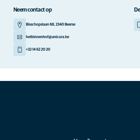
Neem contact op
De
Bisschopslaan 68, 2340 Beerse
hetbinnenhof@anicura.be
+32 14 62 20 20