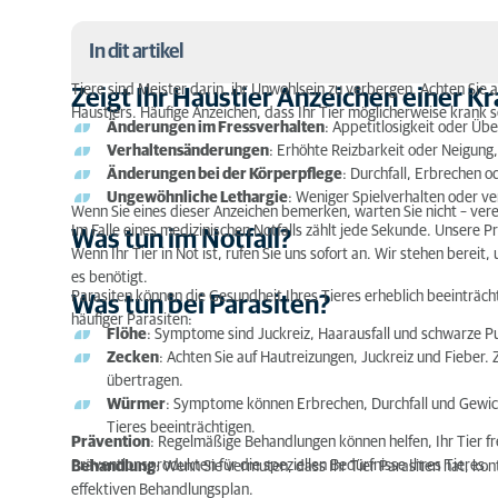
In dit artikel
Tiere sind Meister darin, ihr Unwohlsein zu verbergen. Achten Sie 
Zeigt Ihr Haustier Anzeichen einer K
Haustiers. Häufige Anzeichen, dass Ihr Tier möglicherweise krank s
Zeigt Ihr Haustier Anzeichen einer Krankheit?
Änderungen im Fressverhalten
: Appetitlosigkeit oder Übe
Verhaltensänderungen
: Erhöhte Reizbarkeit oder Neigung,
Was tun im Notfall?
Änderungen bei der Körperpflege
: Durchfall, Erbrechen o
Ungewöhnliche Lethargie
: Weniger Spielverhalten oder ve
Was tun bei Parasiten?
Wenn Sie eines dieser Anzeichen bemerken, warten Sie nicht – verei
Im Falle eines medizinischen Notfalls zählt jede Sekunde. Unsere Pra
Was tun im Notfall?
Tipps zur Kommunikation mit dem Tierarzt, wenn S
Wenn Ihr Tier in Not ist, rufen Sie uns sofort an. Wir stehen bereit,
es benötigt.
Parasiten können die Gesundheit Ihres Tieres erheblich beeinträch
Was tun bei Parasiten?
häufiger Parasiten:
Flöhe
: Symptome sind Juckreiz, Haarausfall und schwarze P
Zecken
: Achten Sie auf Hautreizungen, Juckreiz und Fieber
übertragen.
Würmer
: Symptome können Erbrechen, Durchfall und Gewich
Tieres beeinträchtigen.
Prävention
: Regelmäßige Behandlungen können helfen, Ihr Tier fr
Präventionsprodukten für die speziellen Bedürfnisse Ihres Tieres.
Behandlung
: Wenn Sie vermuten, dass Ihr Tier Parasiten hat, ko
effektiven Behandlungsplan.