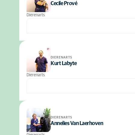
Cecile Prové
Dierenarts
DIERENARTS
Kurt Labyte
Dierenarts
DIERENARTS
Annelies Van Laerhoven