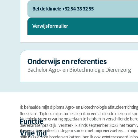
Bel de kliniek: +32 54 33 32 55
Verwijsformulier
Onderwijs en referenties
Bachelor Agro- en Biotechnologie Dierenzorg
Ik behaalde mijn diploma Agro- en Biotechnologie afstudeerrichti
Roeselare. Tijdens mijn studies liep ik in verschillende dierenart
Na enkele jaren ervaring opgedaan te hebben in verschillende be
Functie
dierenartsenpraktijk, versterk ik sinds september 2023 het team
Ik woon momenteel in Idegem samen met mijn viervoeters. In mijn vr
Vrije tijd
mijn passie voor honden en katten, ben ik ook geïnteresseerd in ho