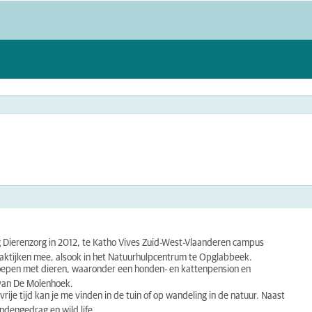
ng Dierenzorg in 2012, te Katho Vives Zuid-West-Vlaanderen campus
spraktijken mee, alsook in het Natuurhulpcentrum te Opglabbeek.
roepen met dieren, waaronder een honden- en kattenpension en
 van De Molenhoek.
ije tijd kan je me vinden in de tuin of op wandeling in de natuur. Naast
ndengedrag en wild life.