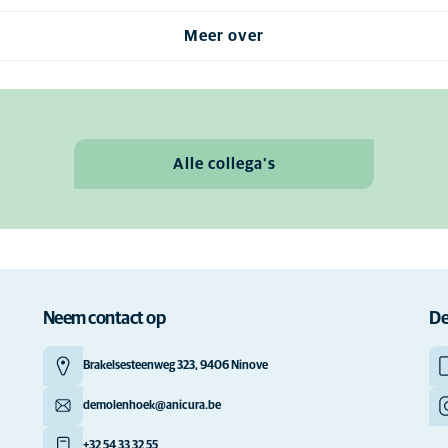
Meer over
Alle collega's
Neem contact op
De
Brakelsesteenweg 323, 9406 Ninove
demolenhoek@anicura.be
+32 54 33 32 55