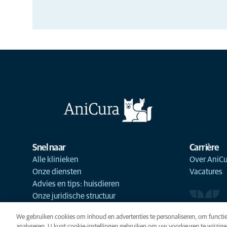
Snel naar
Carrière
Alle klinieken
Over AniCu
Onze diensten
Vacatures
Advies en tips: huisdieren
Onze juridische structuur
We gebruiken cookies om inhoud en advertenties te personaliseren, om functie
analyseren. U kunt cookie-instellingen gebruiken om uw voorkeuren te wijzige