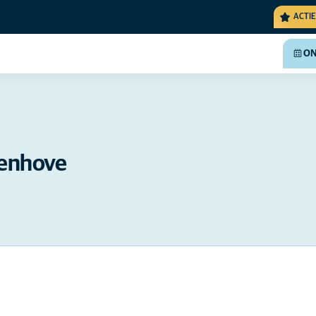
ACTIE
ON
denhove