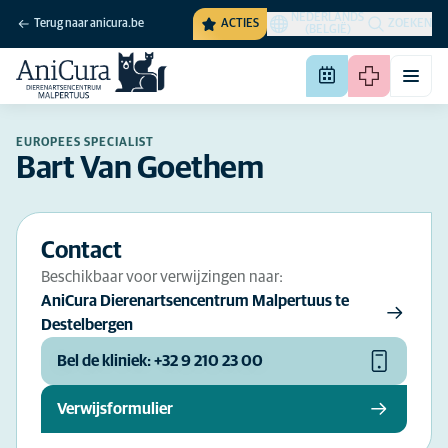
NEDERLANDS
Terug naar anicura.be
ACTIES
ZOEKEN
(BELGIË)
EUROPEES SPECIALIST
Bart Van Goethem
Contact
Beschikbaar voor verwijzingen naar:
AniCura Dierenartsencentrum Malpertuus te
Destelbergen
Bel de kliniek: +32 9 210 23 00
Verwijsformulier