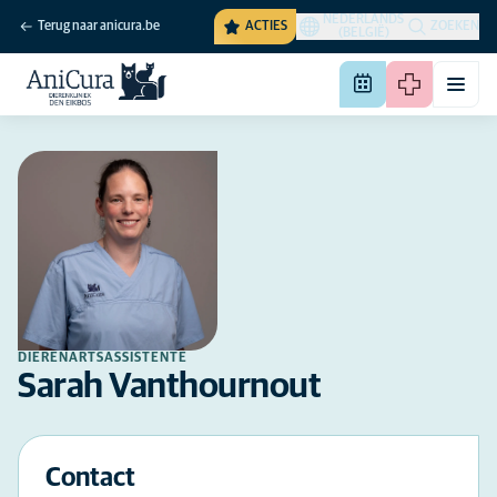
NEDERLANDS
Terug naar anicura.be
ACTIES
ZOEKEN
(BELGIË)
DIERENARTSASSISTENTE
Sarah Vanthournout
Contact