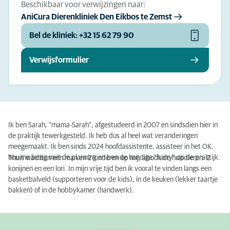
Beschikbaar voor verwijzingen naar:
AniCura Dierenkliniek Den Eikbos te Zemst
Bel de kliniek: +32 15 62 79 90
Verwijsformulier
Ik ben Sarah, “mama-Sarah”, afgestudeerd in 2007 en sindsdien hier in
de praktijk tewerkgesteld. Ik heb dus al heel wat veranderingen
meegemaakt. Ik ben sinds 2024 hoofdassistente, assisteer in het OK,
hou me bezig met de planning en ben de handige “harry” op de praktijk.
Thuis wachten een man en 2 kinderen op mij, alsook de huisdieren: 2
konijnen en een lori. In mijn vrije tijd ben ik vooral te vinden langs een
basketbalveld (supporteren voor de kids), in de keuken (lekker taartje
bakken) of in de hobbykamer (handwerk).