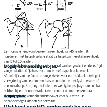
Een normale heupkom beweegt in een hoek van 45 graden. Bij
huisdieren met heupdysplasie staat de heupkom meestal in een hoek
van 12 tot 20 graden.
De behandelingsmogelijkheden hangen af van het gewicht en de leeftijd
Mogelijke behandelingen bij HD
van je huisdier. Of je huisdier artrose heeft, speelt ook een rol.
Afhankelijk van die factoren kan je kiezen voor een bekkenkanteling of
verwijdering van heupkop en -hals in combinatie met fysiotherapie of
een kunstheup. Een jonge huisdier met weinig heupslijtage kan ook baat
hebben bij een heupoperatie. Neem contact op met een AniCura-
dierenarts voor meer informatie.
Heupdysplasie
komt ook steeds vaker voor bij katten. De
behandelmogelijkheden zijn hetzelfde.