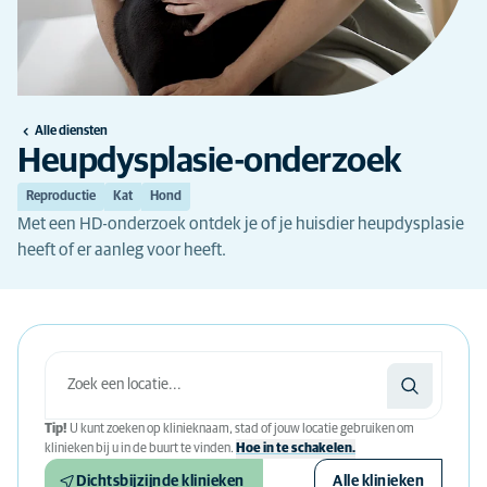
Alle diensten
Heupdysplasie-onderzoek
Reproductie
Kat
Hond
Met een HD-onderzoek ontdek je of je huisdier heupdysplasie
heeft of er aanleg voor heeft.
Tip!
U kunt zoeken op klinieknaam, stad of jouw locatie gebruiken om
klinieken bij u in de buurt te vinden.
Hoe in te schakelen.
Dichtsbijzijnde klinieken
Alle klinieken