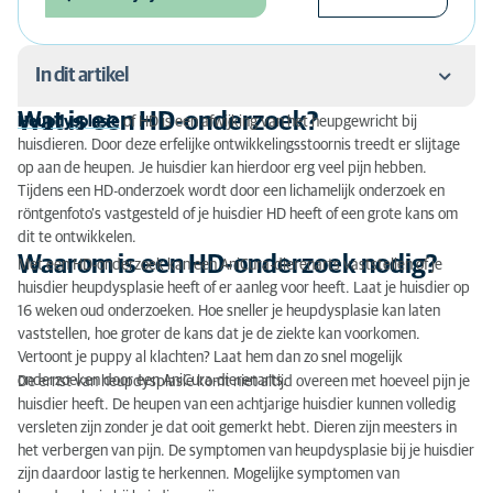
In dit artikel
Wat is een HD-onderzoek?
Heupdysplasie
of HD is een afwijking van het heupgewricht bij
Wat is een HD-onderzoek?
huisdieren. Door deze erfelijke ontwikkelingsstoornis treedt er slijtage
op aan de heupen. Je huisdier kan hierdoor erg veel pijn hebben.
Waarom is een HD-onderzoek nodig?
Tijdens een HD-onderzoek wordt door een lichamelijk onderzoek en
röntgenfoto's vastgesteld of je huisdier HD heeft of een grote kans om
Hoe wordt heupdysplasie vastgesteld?
dit te ontwikkelen.
Waarom is een HD-onderzoek nodig?
Met een HD-onderzoek kan een AniCura-dierenarts vaststellen of je
Wat kost een HD-onderzoek bij een huisdier?
huisdier heupdysplasie heeft of er aanleg voor heeft. Laat je huisdier op
16 weken oud onderzoeken. Hoe sneller je heupdysplasie kan laten
vaststellen, hoe groter de kans dat je de ziekte kan voorkomen.
Vertoont je puppy al klachten? Laat hem dan zo snel mogelijk
onderzoeken door een AniCura-dierenarts.
De ernst van heupdysplasie komt niet altijd overeen met hoeveel pijn je
huisdier heeft. De heupen van een achtjarige huisdier kunnen volledig
versleten zijn zonder je dat ooit gemerkt hebt. Dieren zijn meesters in
het verbergen van pijn. De symptomen van heupdysplasie bij je huisdier
zijn daardoor lastig te herkennen. Mogelijke symptomen van