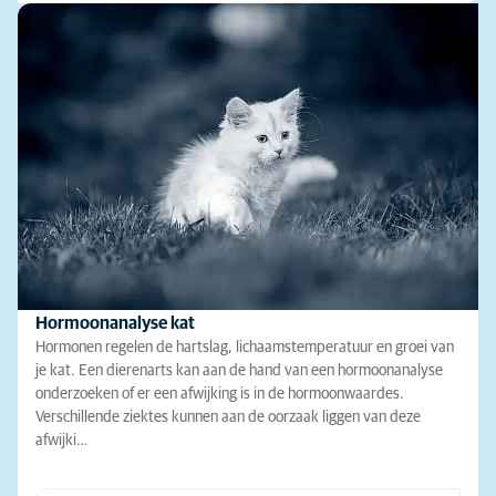
Hormoonanalyse kat
Hormonen regelen de hartslag, lichaamstemperatuur en groei van
je kat. Een dierenarts kan aan de hand van een hormoonanalyse
onderzoeken of er een afwijking is in de hormoonwaardes.
Verschillende ziektes kunnen aan de oorzaak liggen van deze
afwijki…