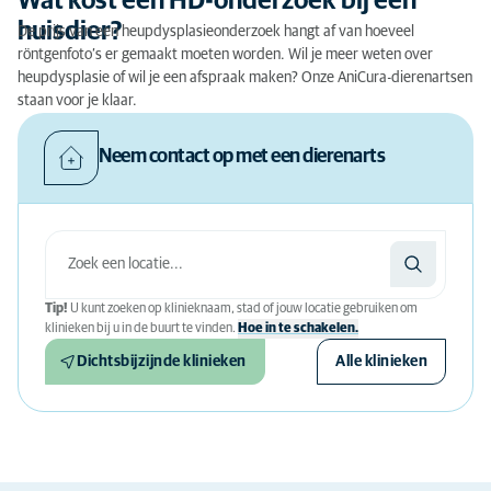
Wat kost een HD-onderzoek bij een
huisdier?
De prijs van een heupdysplasieonderzoek hangt af van hoeveel
röntgenfoto’s er gemaakt moeten worden. Wil je meer weten over
heupdysplasie of wil je een afspraak maken? Onze AniCura-dierenartsen
staan voor je klaar.
Neem contact op met een dierenarts
Tip!
U kunt zoeken op klinieknaam, stad of jouw locatie gebruiken om
klinieken bij u in de buurt te vinden.
Hoe in te schakelen.
Dichtsbijzijnde klinieken
Alle klinieken