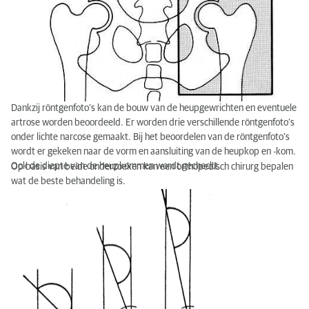
Dankzij röntgenfoto’s kan de bouw van de heupgewrichten en eventuele
artrose worden beoordeeld. Er worden drie verschillende röntgenfoto’s
onder lichte narcose gemaakt. Bij het beoordelen van de röntgenfoto’s
wordt er gekeken naar de vorm en aansluiting van de heupkop en -kom.
Ook de diepte van de heupkommen wordt gecheckt.
Op basis van beide onderzoeken kan een orthopedisch chirurg bepalen
wat de beste behandeling is.