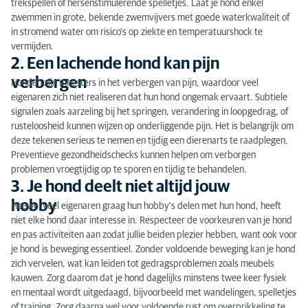
trekspellen of hersenstimulerende spelletjes. Laat je hond enkel
zwemmen in grote, bekende zwemvijvers met goede waterkwaliteit of
in stromend water om risico's op ziekte en temperatuurshock te
vermijden.
2. Een lachende hond kan pijn
verbergen
Honden zijn meesters in het verbergen van pijn, waardoor veel
eigenaren zich niet realiseren dat hun hond ongemak ervaart. Subtiele
signalen zoals aarzeling bij het springen, verandering in loopgedrag, of
rusteloosheid kunnen wijzen op onderliggende pijn. Het is belangrijk om
deze tekenen serieus te nemen en tijdig een dierenarts te raadplegen.
Preventieve gezondheidschecks kunnen helpen om verborgen
problemen vroegtijdig op te sporen en tijdig te behandelen.
3. Je hond deelt niet altijd jouw
hobby
Hoewel veel eigenaren graag hun hobby's delen met hun hond, heeft
niet elke hond daar interesse in. Respecteer de voorkeuren van je hond
en pas activiteiten aan zodat jullie beiden plezier hebben, want ook voor
je hond is beweging essentieel. Zonder voldoende beweging kan je hond
zich vervelen, wat kan leiden tot gedragsproblemen zoals meubels
kauwen. Zorg daarom dat je hond dagelijks minstens twee keer fysiek
en mentaal wordt uitgedaagd, bijvoorbeeld met wandelingen, spelletjes
of training. Zorg daarna wel voor voldoende rust om overprikkeling te