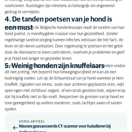
voorkomen. Rustdagen zijn minstens zo belangrijk om ongewenst
gedrag te vermijden.
4. De tanden poetsen van je hond is
een must
Hoewel 90% van de Belgische hondenbaasjes nooit de tanden van hun
hond poetst, is mondhygiëne cruciaal voor hun gezondheid. Zonder
regelmatige tandverzorging kunnen infecties ontstaan die het hart, de
lever en de nieren aantasten. Door regelmatig te poetsen en het gebit
door de dierenarts te laten controleren, voorkom je problemen en geef
je je hond een langer en gezonder leven.
5. Weinig honden zijn knuffelaars
Veel mensen knuffelen hun hond graag, maar de meeste honden vinden
dit niet prettig. Het beperkt hun bewegingsvrijheid en kan als een
bedreiging voelen. Let op de lichaamstaal van je hond wanneer je hem
knuffelt. Signalen van stress, zoals naar achteren geplaatste oren, wijd
open ogen met zichtbaar oogwit, of een strak gesloten bek, wijzen erop
dat hij knuffels niet zo fijn vindt. Respecteer de grenzen van je hond en
toon genegenheid op andere manieren, zoals zachtjes aaien of samen
spelen.
VORIG ARTIKEL
Nieuwe geavanceerde CT-scanner voor huisdieren bij