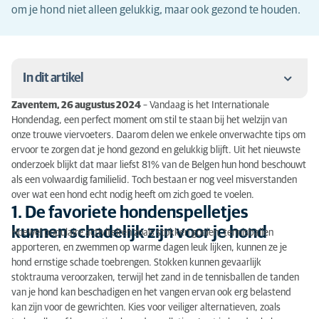
om je hond niet alleen gelukkig, maar ook gezond te houden.
In dit artikel
Zaventem, 26 augustus 2024
– Vandaag is het Internationale
1. De favoriete hondenspelletjes kunnen schadelijk
Hondendag, een perfect moment om stil te staan bij het welzijn van
zijn voor je hond
onze trouwe viervoeters. Daarom delen we enkele onverwachte tips om
ervoor te zorgen dat je hond gezond en gelukkig blijft. Uit het nieuwste
2. Een lachende hond kan pijn verbergen
onderzoek blijkt dat maar liefst 81% van de Belgen hun hond beschouwt
als een volwaardig familielid. Toch bestaan er nog veel misverstanden
3. Je hond deelt niet altijd jouw hobby
over wat een hond echt nodig heeft om zich goed te voelen.
1. De favoriete hondenspelletjes
4. De tanden poetsen van je hond is een must
kunnen schadelijk zijn voor je hond
Hoewel populaire activiteiten zoals stokken gooien, tennisballen
apporteren, en zwemmen op warme dagen leuk lijken, kunnen ze je
5. Weinig honden zijn knuffelaars
hond ernstige schade toebrengen. Stokken kunnen gevaarlijk
stoktrauma veroorzaken, terwijl het zand in de tennisballen de tanden
van je hond kan beschadigen en het vangen ervan ook erg belastend
kan zijn voor de gewrichten. Kies voor veiliger alternatieven, zoals