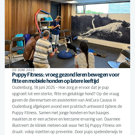
20 JUNI 2025
Puppy Fitness: vroeg gezond leren bewegen voor
fitte en mobiele honden op latere leeftijd
Oudenburg, 18 juni 2025 – Hoe zorg je ervoor dat je pup
opgroeit tot een sterke, fitte en gelukkige hond? Op die vraag
gaven de dierenartsen en assistenten van AniCura Causus in
Oudenburg afgelopen avond een praktisch antwoord tijdens de
Puppy Fitness. Samen met jonge honden en hun baasjes
maakten ze er een actieve en leerzame ervaring van. Daarmee
illustreert de kliniek meteen ook waar het bij Puppy Fitness om
draait: volop inzetten op preventie. Door pups spelenderwijs te