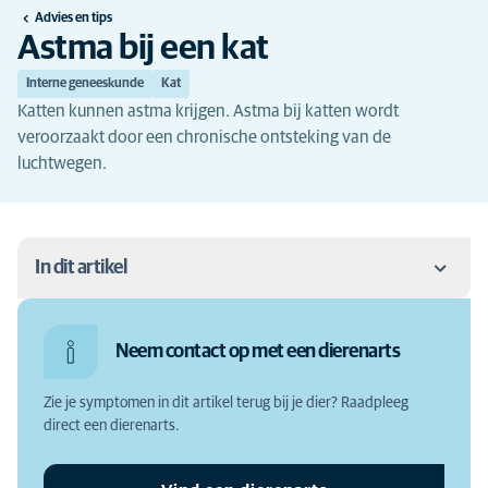
Advies en tips
Astma bij een kat
Interne geneeskunde
Kat
Katten kunnen astma krijgen. Astma bij katten wordt
veroorzaakt door een chronische ontsteking van de
luchtwegen.
In dit artikel
Astma bij een kat
Neem contact op met een dierenarts
Astma bij een kat: de symptomen
Zie je symptomen in dit artikel terug bij je dier? Raadpleeg
Astma bij een kat: de oorzaak
direct een dierenarts.
Waarom zou je astma bij een kat laten behandelen?