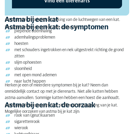
Vind een dierenarts
Astma bij een kat: de diagnose
Astma bij een kat: de behandeling
Astma bij een kat
Astma is een chronische ontsteking van de luchtwegen van een kat.
Astma bij een kat: de symptomen
De symptomen van een kat met astma zijn:
piepende ademhaling
ademhalingsproblemen
hoesten
met schouders ingetrokken en nek uitgestrekt richting de grond
zitten
slijm ophoesten
sloomheid
met open mond ademen
naar lucht happen
Herken je een of meerdere symptomen bij je kat? Neem dan
onmiddellijk contact op met je dierenarts. Niet alle katten hebben
astma-aanvallen. Sommige katten hebben een hoest die aanhoudt.
Astma bij een kat: de oorzaak
Astma wordt veroorzaakt door stoffen uit de omgeving van je kat.
Mogelijke oorzaken van astma bij je kat zijn:
rook van (geur)kaarsen
sigarettenrook
wierook