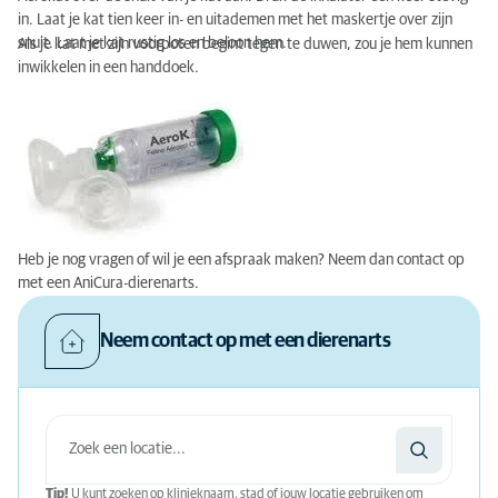
in. Laat je kat tien keer in- en uitademen met het maskertje over zijn
snuit. Laat je kat rustig los en beloon hem.
Als je kat met zijn voorpoten begint tegen te duwen, zou je hem kunnen
inwikkelen in een handdoek.
Heb je nog vragen of wil je een afspraak maken? Neem dan contact op
met een AniCura-dierenarts.
Neem contact op met een dierenarts
Tip!
U kunt zoeken op klinieknaam, stad of jouw locatie gebruiken om