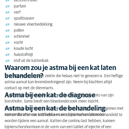
luchtverfrisser
parfum
verf
spuitbussen
nieuwe vloerbedekking
pollen
schimmel
vocht
koude lucht
huisstofmijt
stof uit de kattenbak
Waarom zou je astma bij een kat laten
behandelen?
Astma is een chronische ziekte die helaas niet te genezen is. Een heftige
astma-aanval kan levensbedreigend zijn. Neem bij klachten altijd
contact op met de dierenarts.
Astma bij een kat: de diagnose
Je dierenarts onderzoekt je kat en maakt een röntgenfoto van zijn
borstholte. Soms biedt een bloedonderzoek meer inzicht.
Astma bij een kat: de behandeling
Meestal adviseert je dierenarts na een eerste diagnose te beginnen met
een combinatie van antibiotica en een bijnierschorshormoon.
Katten die af en toe last hebben van astma hoeven alleen behandeld te
worden tijdens een aanval. Katten die continu last hebben, kunnen
bijnierschorshormoon in de vorm van een tablet of injectie of een