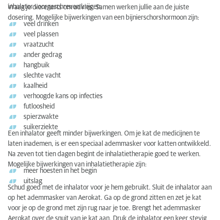
inhalator voorgeschreven krijgen.
Vraag je dierenarts om advies. Samen werken jullie aan de juiste
dosering. Mogelijke bijwerkingen van een bijnierschorshormoon zijn:
veel drinken
veel plassen
vraatzucht
ander gedrag
hangbuik
slechte vacht
kaalheid
verhoogde kans op infecties
futloosheid
spierzwakte
suikerziekte
Een inhalator geeft minder bijwerkingen. Om je kat de medicijnen te
laten inademen, is er een speciaal ademmasker voor katten ontwikkeld.
Na zeven tot tien dagen begint de inhalatietherapie goed te werken.
Mogelijke bijwerkingen van inhalatietherapie zijn:
meer hoesten in het begin
uitslag
Schud goed met de inhalator voor je hem gebruikt. Sluit de inhalator aan
op het ademmasker van Aerokat. Ga op de grond zitten en zet je kat
voor je op de grond met zijn rug naar je toe. Brengt het ademmasker
Aerokat over de snuit van je kat aan. Druk de inhalator een keer stevig