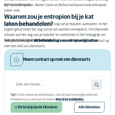
last van entropion.
Bij Perzische katten, Maine Coons en Britse kortharen komt entropion
vaker voor.
Waarom zou je entropion bij je kat
laten behandelen?
Onbehandelde entropion kan het oog van je huisdier aantasten. In het
ergste geval moet het oog van je kat worden verwijderd. Om blijvende
schade aan het oog van je huisdier te voorkomen is het belangrijk om
hem op tijd te laten behandelen.
Lees hier meer over
de behandeling van entropion bij katten
.
Heb je een vraag of wil je een afspraak maken? Neem gerust contact op
met een AniCura-dierenarts.
Neem contact op met een dierenarts
Tip!
U kunt zoeken op klinieknaam, stad of jouw locatie gebruiken om
klinieken bij u in de buurt te vinden.
Hoe in te schakelen.
Dichtsbijzijnde klinieken
Alle klinieken