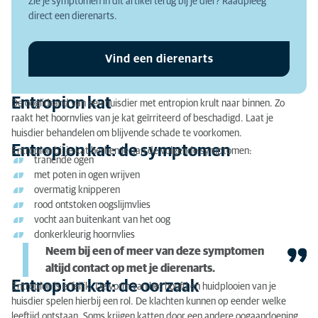
Zie je symptomen in dit artikel terug bij je dier? Raadpleeg
Entropion kat: de oorzaak
direct een dierenarts.
Waarom zou je entropion bij je kat laten
behandelen?
Vind een dierenarts
Entropion kat
De ooglidrand van een huisdier met entropion krult naar binnen. Zo
raakt het hoornvlies van je kat geïrriteerd of beschadigd. Laat je
huisdier behandelen om blijvende schade te voorkomen.
Entropion kat: de symptomen
Entropion bij je kat herken je aan de volgende symptomen:
tranende ogen
met poten in ogen wrijven
overmatig knipperen
rood ontstoken oogslijmvlies
vocht aan buitenkant van het oog
donkerkleurig hoornvlies
Neem bij een of meer van deze symptomen
altijd contact op met je dierenarts.
Entropion kat: de oorzaak
Entropion is erfelijk. De vorm van het hoofd en huidplooien van je
huisdier spelen hierbij een rol. De klachten kunnen op eender welke
leeftijd ontstaan. Soms krijgen katten door een andere oogaandoening