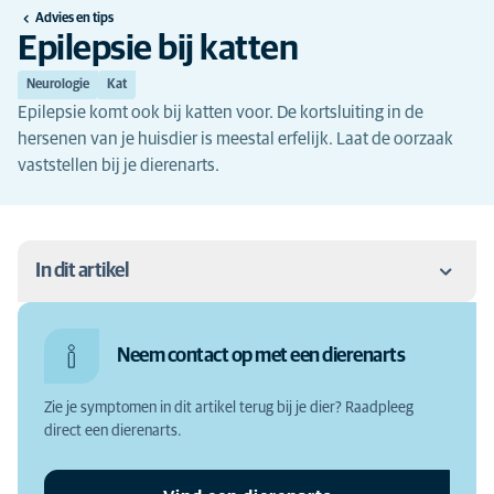
Advies en tips
Epilepsie bij katten
Neurologie
Kat
Epilepsie komt ook bij katten voor. De kortsluiting in de
hersenen van je huisdier is meestal erfelijk. Laat de oorzaak
vaststellen bij je dierenarts.
In dit artikel
Epilepsie bij katten
Neem contact op met een dierenarts
Symptomen epilepsie kat
Zie je symptomen in dit artikel terug bij je dier? Raadpleeg
Oorzaken van epilepsie bij katten
direct een dierenarts.
Waarom zou je epilepsie bij je kat laten behandelen?