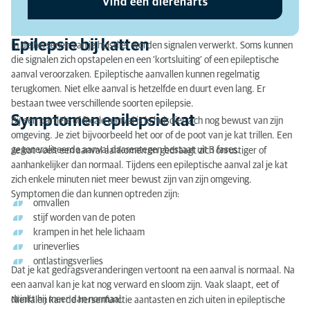
Vind een dierenarts
Epilepsie kat: de diagnose
Epilepsie kat: de behandeling
Epilepsie bij katten
In de hersenen van je huisdier worden signalen verwerkt. Soms kunnen
die signalen zich opstapelen en een ‘kortsluiting’ of een epileptische
aanval veroorzaken. Epileptische aanvallen kunnen regelmatig
terugkomen. Niet elke aanval is hetzelfde en duurt even lang. Er
bestaan twee verschillende soorten epilepsie.
Symptomen epilepsie kat
Bij een partiële of focale aanval is je huisdier zich nog bewust van zijn
omgeving. Je ziet bijvoorbeeld het oor of de poot van je kat trillen. Een
gegeneraliseerde aanval daarentegen bestaat uit 3 fases.
Je kat voelt een aanval aankomen en gedraagt zich onrustiger of
aanhankelijker dan normaal. Tijdens een epileptische aanval zal je kat
zich enkele minuten niet meer bewust zijn van zijn omgeving.
Symptomen die dan kunnen optreden zijn:
omvallen
stijf worden van de poten
krampen in het hele lichaam
urineverlies
ontlastingsverlies
Dat je kat gedragsveranderingen vertoont na een aanval is normaal. Na
een aanval kan je kat nog verward en sloom zijn. Vaak slaapt, eet of
drinkt hij meer dan normaal.
Nierfalen kan de hersenfunctie aantasten en zich uiten in epileptische