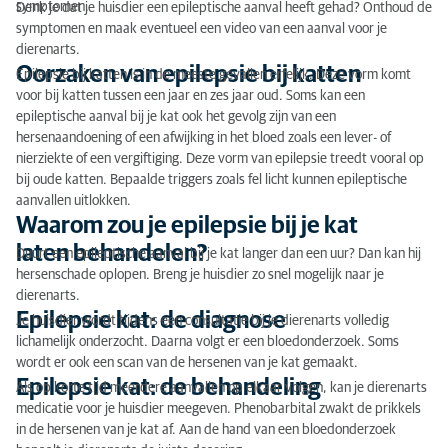
symptomen.
Denk je dat je huisdier een epileptische aanval heeft gehad? Onthoud de
symptomen en maak eventueel een video van een aanval voor je
dierenarts.
Oorzaken van epilepsie bij katten
Epilepsie bij katten is in de meeste gevallen erfelijk. Deze vorm komt
voor bij katten tussen een jaar en zes jaar oud. Soms kan een
epileptische aanval bij je kat ook het gevolg zijn van een
hersenaandoening of een afwijking in het bloed zoals een lever- of
nierziekte of een vergiftiging. Deze vorm van epilepsie treedt vooral op
bij oude katten. Bepaalde triggers zoals fel licht kunnen epileptische
aanvallen uitlokken.
Waarom zou je epilepsie bij je kat
laten behandelen?
Duurt een epileptische aanval bij je kat langer dan een uur? Dan kan hij
hersenschade oplopen. Breng je huisdier zo snel mogelijk naar je
dierenarts.
Epilepsie kat: de diagnose
Je huisdier wordt tijdens een consultatie bij je dierenarts volledig
lichamelijk onderzocht. Daarna volgt er een bloedonderzoek. Soms
wordt er ook een scan van de hersenen van je kat gemaakt.
Epilepsie kat: de behandeling
Als op korte tijd meerdere aanvallen op elkaar volgen, kan je dierenarts
medicatie voor je huisdier meegeven. Phenobarbital zwakt de prikkels
in de hersenen van je kat af. Aan de hand van een bloedonderzoek