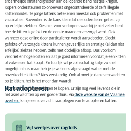
erbarmelijke omstandigheden aan de lopende band nestjes krijgen.
Kopers ondersteunen zo onbewust ongecontroleerde of zelfs illegale
kattenhandel. Te jonge kittens betekenen meestal ook problemen met
vaccinaties. Bovendien is de kans klein dat de ouderdieren getest zijn
op erfelijke ziekten. Kies niet voor verkopers waarbij je niet zeker bent
hoe de kitten is gefokt en de eerste maanden verzorgd werd. Ook
wanneer deze online door particulieren wordt aangeboden. Slecht
gefokte of verzorgde kittens kunnen gevaarlijke en ernstige (al dan niet
erfelijke) ziektes hebben, zelfs met dodelijke afloop. Dus voorkom
verdriet en hoge kosten en laat je goed informeren voordat je een kitten
of volwassen kat koopt. En tuurlijk wil je zo’n schattig katje zo snel
mogelijk in huis maar heb je je wel eens afgevraagd wat er met de
onverkochte kittens? Kies verstandig. Ook al moet je dan even wachten
op je kitten, het is het meer dan waard!
Kat adopteren
Uiteraard hoef je geen kitten te kopen. Er zijn nog veel lieverds die in
het asiel wachten op een goede thuis. Via
deze website van de Vlaamse
overheid
kan je een overzicht raadplegen van te adopteren katten.
Vijf weetjes over ragdolls