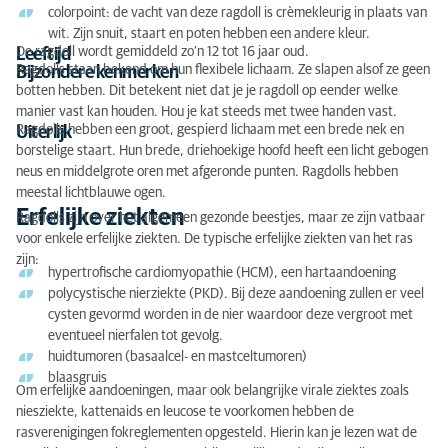
colorpoint: de vacht van deze ragdoll is crèmekleurig in plaats van
wit. Zijn snuit, staart en poten hebben een andere kleur.
De ragdoll wordt gemiddeld zo’n 12 tot 16 jaar oud.
Leeftijd
Ragdolls staan bekend om hun flexibele lichaam. Ze slapen alsof ze geen
Bijzondere kenmerken
botten hebben. Dit betekent niet dat je je ragdoll op eender welke
manier vast kan houden. Hou je kat steeds met twee handen vast.
Ragdolls hebben een groot, gespierd lichaam met een brede nek en
Uiterlijk
borstelige staart. Hun brede, driehoekige hoofd heeft een licht gebogen
neus en middelgrote oren met afgeronde punten. Ragdolls hebben
meestal lichtblauwe ogen.
Erfelijke ziekten
Ragdolls zijn over het algemeen gezonde beestjes, maar ze zijn vatbaar
voor enkele erfelijke ziekten. De typische erfelijke ziekten van het ras
zijn:
hypertrofische cardiomyopathie (HCM), een hartaandoening
polycystische nierziekte (PKD). Bij deze aandoening zullen er veel
cysten gevormd worden in de nier waardoor deze vergroot met
eventueel nierfalen tot gevolg.
huidtumoren (basaalcel- en mastceltumoren)
blaasgruis
Om erfelijke aandoeningen, maar ook belangrijke virale ziektes zoals
niesziekte, kattenaids en leucose te voorkomen hebben de
rasverenigingen fokreglementen opgesteld. Hierin kan je lezen wat de