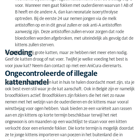
voor. Wanneer men gaat fokken met ouderdieren waarvan 1 AB of
B heeft en de andere A, dan kan neonatale isoerythrolyse
optreden. Bij de eerste 24 uur nemen jongen via de melk
antistoffen op en in dit geval zullen er ook anti-A antistoffen
aanwezig zijn. Deze antistoffen zullen ervoor zorgen dat rode
bloedcellen worden afgebroken, met uiteindelijk als gevolg dat de
kittens zullen sterven.
Voeding
Ragdolls zijn vrij grote katten, maar ze hebben niet meer eten nodig.
Geef de katten droog of nat voer. Twijfel je welke voeding het best is
voor jouw kat? Neem dan contact op met een AniCura-dierenarts.
Ongecontroleerde of illegale
kattenhandel
Net zoals je keuze om een kat in huis te halen doordacht moet zijn, sta je
ook best even stil waar je de kat aanschaft. Ook in België zijn er namelijk
broodfokkers actief. Broodfokkers zijn fokkers die het niet zo nauw
nemen met het welzijn van de ouderdieren en de kittens maar vooral
winstbejag voor ogen hebben. Vaak bieden ze een variëteit aan rassen
aan en zijn kittens op korte termijn beschikbaar terwijl het niet
ongewoon is om maanden op een wachtlijst te staan voor een kitten
verkocht door een erkende fokker. Die korte termijn is mogelijk doordat
ze te jonge kittens importeren van poezen in het buitenland die in