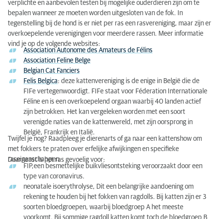
verplichte en aanbevolen testen bij mogelijke ouderdieren zijn om te
bepalen wanneer ze moeten worden uitgesloten van de fok. In
tegenstelling bij de hond is er niet per ras een rasvereniging, maar zijn er
overkoepelende verenigingen voor meerdere rassen. Meer informatie
vind je op de volgende websites:
Association Autonome des Amateurs de Félins
Association Feline Belge
Belgian Cat Fanciers
Felis Belgica
: deze kattenvereniging is de enige in België die de
FIFe vertegenwoordigt. FIFe staat voor Féderation Internationale
Féline en is een overkoepelend orgaan waarbij 40 landen actief
zijn betrokken. Het kan vergeleken worden met een soort
verenigde naties van de kattenwereld, met zijn oorsprong in
België, Frankrijk en Italië.
Twijfel je nog? Raadpleeg je dierenarts of ga naar een kattenshow om
met fokkers te praten over erfelijke afwijkingen en specifieke
raseigenschappen.
Daarnaast is het ras gevoelig voor:
FIP,een besmettelijke buikvliesontsteking veroorzaakt door een
type van coronavirus.
neonatale isoerythrolyse, Dit een belangrijke aandoening om
rekening te houden bij het fokken van ragdolls. Bij katten zijn er 3
soorten bloedgroepen, waarbij bloedgroep A het meeste
voorkomt. Bij sommige ragdoll katten komt toch de bloedgroep B