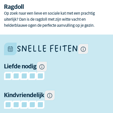
De algemene eigenschappen
Ragdoll
van een ras kunnen
Op zoek naar een lieve en sociale kat met een prachtig
verschillen per kat want elke
uiterlijk? Dan is de ragdoll met zijn witte vacht en
kat is uniek.
helderblauwe ogen de perfecte aanvulling op je gezin.
Hoeveel genegenheid je kunt
verwachten.
SNELLE FEITEN
Sommige katten zijn over het
algemeen speelser en socialer
in de buurt van kinderen en
toleranter voor het gedrag
Liefde nodig
van kinderen dan andere.
Hoeveel beweging heeft dit
Kindvriendelijk
ras dagelijks nodig.