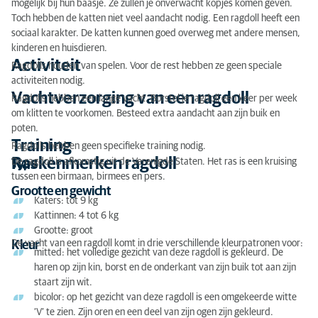
Raskenmerken ragdoll
mogelijk bij hun baasje. Ze zullen je onverwacht kopjes komen geven.
Toch hebben de katten niet veel aandacht nodig. Een ragdoll heeft een
Erfelijke ziekten
sociaal karakter. De katten kunnen goed overweg met andere mensen,
kinderen en huisdieren.
Voeding
Activiteit
Ragdolls houden van spelen. Voor de rest hebben ze geen speciale
activiteiten nodig.
Ongecontroleerde of illegale kattenhandel
Vachtverzorging van een ragdoll
Ragdolls hebben een lange vacht. Borstel je ragdoll een keer per week
om klitten te voorkomen. Besteed extra aandacht aan zijn buik en
Kat adopteren
poten.
Training
Ragdolls hebben geen specifieke training nodig.
Raskenmerken ragdoll
De ragdoll is afkomstig uit de Verenigde Staten. Het ras is een kruising
Type
tussen een birmaan, birmees en pers.
Grootte en gewicht
Katers: tot 9 kg
Kattinnen: 4 tot 6 kg
Grootte: groot
De vacht van een ragdoll komt in drie verschillende kleurpatronen voor:
Kleur
mitted: het volledige gezicht van deze ragdoll is gekleurd. De
haren op zijn kin, borst en de onderkant van zijn buik tot aan zijn
staart zijn wit.
bicolor: op het gezicht van deze ragdoll is een omgekeerde witte
‘V’ te zien. Zijn oren en een deel van zijn ogen zijn gekleurd.