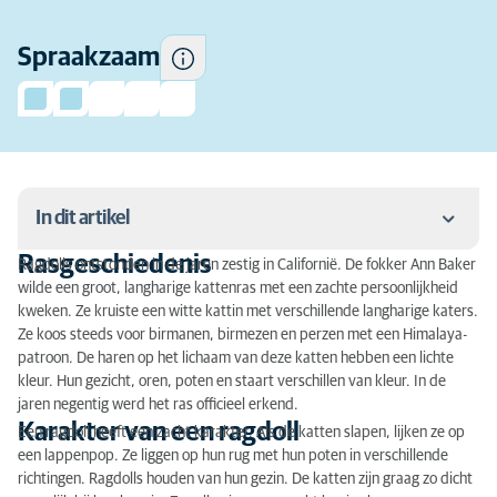
Spraakzaam
In dit artikel
Rasgeschiedenis
Ragdolls ontstonden in de jaren zestig in Californië. De fokker Ann Baker
Rasgeschiedenis
wilde een groot, langharige kattenras met een zachte persoonlijkheid
kweken. Ze kruiste een witte kattin met verschillende langharige katers.
Karakter van een ragdoll
Ze koos steeds voor birmanen, birmezen en perzen met een Himalaya-
patroon. De haren op het lichaam van deze katten hebben een lichte
Activiteit
kleur. Hun gezicht, oren, poten en staart verschillen van kleur. In de
jaren negentig werd het ras officieel erkend.
Vachtverzorging van een ragdoll
Karakter van een ragdoll
Een ragdoll heeft een zacht karakter. Als de katten slapen, lijken ze op
een lappenpop. Ze liggen op hun rug met hun poten in verschillende
Training
richtingen. Ragdolls houden van hun gezin. De katten zijn graag zo dicht