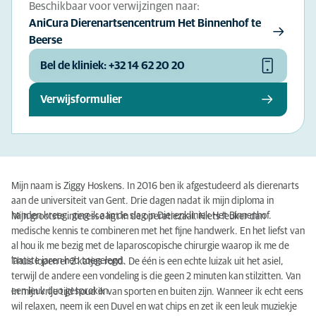
Beschikbaar voor verwijzingen naar:
AniCura Dierenartsencentrum Het Binnenhof te
Beerse
Bel de kliniek: +32 14 62 20 20
Verwijsformulier
Mijn naam is Ziggy Hoskens. In 2016 ben ik afgestudeerd als dierenarts
aan de universiteit van Gent. Drie dagen nadat ik mijn diploma in
handen kreeg, ging ik aan de slag in Dierenkliniek Het Binnenhof.
Mijn grootste interesse ligt in de operatiezaal. Niets leuker dan
medische kennis te combineren met het fijne handwerk. En het liefst van
al hou ik me bezig met de laparoscopische chirurgie waarop ik me de
laatste jaren heb toegelegd.
Thuis lopen er 2 katjes rond. De één is een echte luizak uit het asiel,
terwijl de andere een vondeling is die geen 2 minuten kan stilzitten. Van
een leuk duo gesproken.
In mijn vrije tijd houd ik van sporten en buiten zijn. Wanneer ik echt eens
wil relaxen, neem ik een Duvel en wat chips en zet ik een leuk muziekje