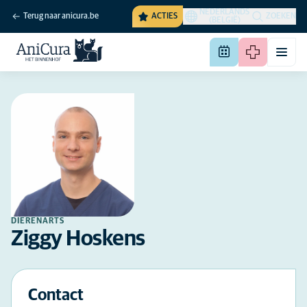
NEDERLANDS
Terug naar anicura.be
ACTIES
ZOEKEN
(BELGIË)
DIERENARTS
Ziggy Hoskens
Contact