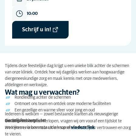
10:00
Schrijf u in!
Tijdens deze feestelijke dag krijgt u een unieke blik achter de schermen
van onze kliniek. Ontdek hoe wij dagelijks werken aan hoogwaardige
diergeneeskundige zorg en maak kennis met onze medewerkers,
afdelingen en werkwijze.
Wat mag u verwachten?
Rondleiding achter de schermen
Ontmoet ons team en ontdek onze moderne faciliteiten
Een gezellige en warme sfeer voor jong en oud
Iedereen is welkom — zowel bestaande klanten als nieuwsgierige
dierenliefhebbers!
Inschrijven verplicht!
Om alles vlot te laten verlopen, vragen wij om vooraf een tijdslot te
reserveren via bovenstaande knop of
via deze link
.
We kijken er enorm naar uit om samen met u 30 jaar vertrouwen en zorg
te vieren.