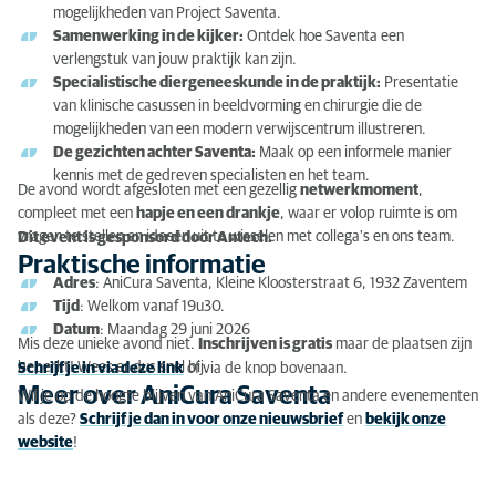
mogelijkheden van Project Saventa.
Samenwerking in de kijker:
Ontdek hoe Saventa een
verlengstuk van jouw praktijk kan zijn.
Specialistische diergeneeskunde in de praktijk:
Presentatie
van klinische casussen in beeldvorming en chirurgie die de
mogelijkheden van een modern verwijscentrum illustreren.
De gezichten achter Saventa:
Maak op een informele manier
kennis met de gedreven specialisten en het team.
De avond wordt afgesloten met een gezellig
netwerkmoment
,
compleet met een
hapje en een drankje
, waar er volop ruimte is om
vragen te stellen en ideeën uit te wisselen met collega's en ons team.
Dit event is gesponsord door Antech.
Praktische informatie
Adres
: AniCura Saventa, Kleine Kloosterstraat 6, 1932 Zaventem
Tijd
: Welkom vanaf 19u30.
Datum
: Maandag 29 juni 2026
Mis deze unieke avond niet.
Inschrijven is gratis
maar de plaatsen zijn
beperkt! Wees er dus snel bij.
Schrijf je in via deze link
of via de knop bovenaan.
Meer over AniCura Saventa
Wil je op de hoogte blijven van AniCura Saventa en andere evenementen
als deze?
Schrijf je dan in voor onze nieuwsbrief
en
bekijk onze
website
!