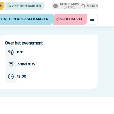
NEDERLANDS
S
VOOR DIERENARTSEN
ZOEKEN
(BELGIË)
LINE EEN AFSPRAAK MAKEN
SPOEDGEVAL
Over het evenement
B2B
27 mei 2025
19:00