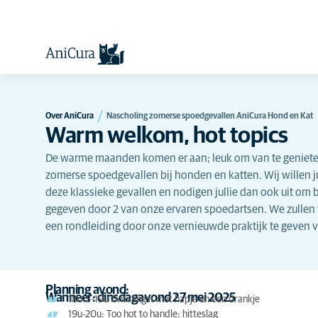
Over AniCura
Nascholing zomerse spoedgevallen AniCura Hond en Kat
Warm welkom, hot topics
De warme maanden komen er aan; leuk om van te genieten
zomerse spoedgevallen bij honden en katten. Wij willen j
deze klassieke gevallen en nodigen jullie dan ook uit om b
gegeven door 2 van onze ervaren spoedartsen. We zulle
een rondleiding door onze vernieuwde praktijk te geven 
Planning avond:
Wanneer: dinsdagavond 27 mei 2025
18u15-19u Ontvangst met hapje en een drankje
19u-20u: Too hot to handle: hitteslag