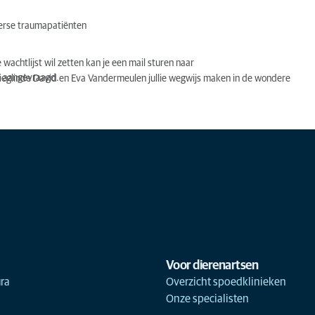
erse traumapatiënten
e wachtlijst wil zetten kan je een mail sturen naar
k aangevraagd.
Sieglinde David en Eva Vandermeulen jullie wegwijs maken in de wondere
Voor dierenartsen
ra
Overzicht spoedklinieken
Onze specialisten