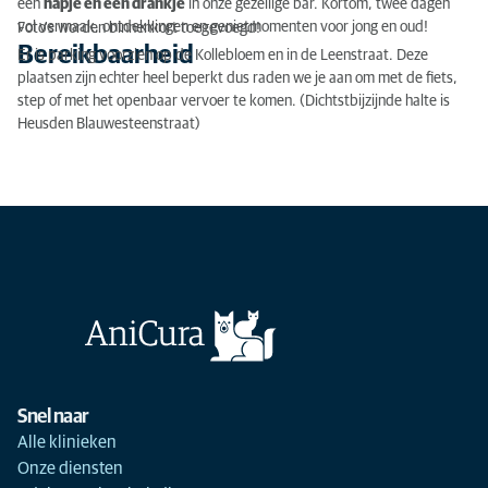
een
hapje en een drankje
in onze gezellige bar. Kortom, twee dagen
vol vermaak, ontdekkingen en genietmomenten voor jong en oud!
Foto's worden binnenkort toegevoegd!
Bereikbaarheid
Er is parking voorzien op de Kollebloem en in de Leenstraat. Deze
plaatsen zijn echter heel beperkt dus raden we je aan om met de fiets,
step of met het openbaar vervoer te komen. (Dichtstbijzijnde halte is
Heusden Blauwesteenstraat)
Snel naar
Alle klinieken
Onze diensten