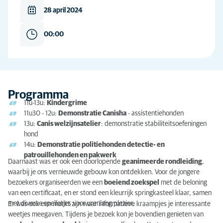
28 april 2024
00:00
Programma
11u-13u:
Kindergrime
11u30 - 12u:
Demonstratie Canisha
- assistentiehonden
13u:
Canis welzijnsatelier
: demonstratie stabiliteitsoefeningen
hond
14u:
Demonstratie politiehonden detectie- en
patrouillehonden en pakwerk
Daarnaast was er ook een doorlopende
geanimeerde rondleiding
,
waarbij je ons vernieuwde gebouw kon ontdekken. Voor de jongere
bezoekers organiseerden we een
boeiend zoekspel
met de beloning
van een certificaat, en er stond een kleurrijk springkasteel klaar, samen
met diverse spelletjes voor urenlang plezier.
Er was ook een markt zijn waar informatieve kraampjes je interessante
weetjes meegaven. Tijdens je bezoek kon je bovendien genieten van