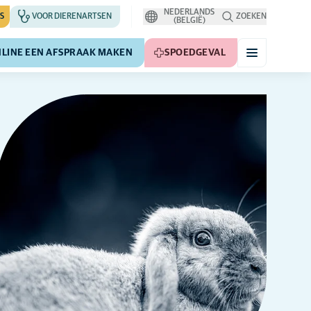
NEDERLANDS
S
VOOR DIERENARTSEN
ZOEKEN
(BELGIË)
LINE EEN AFSPRAAK MAKEN
SPOEDGEVAL