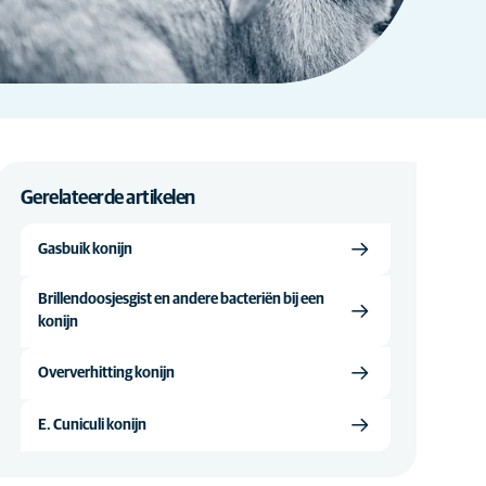
Gerelateerde artikelen
Gasbuik konijn
Brillendoosjesgist en andere bacteriën bij een
konijn
Oververhitting konijn
E. Cuniculi konijn