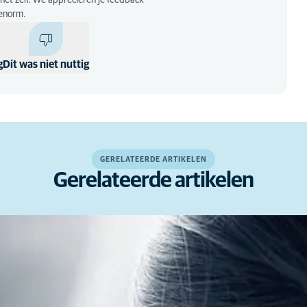
p het zelf. We appreciëren je feedback
enorm.
g
Dit was niet nuttig
GERELATEERDE ARTIKELEN
Gerelateerde artikelen