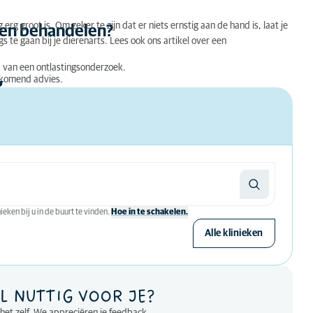
 erg groot is. Om zeker te zijn dat er niets ernstig aan de hand is, laat je
aten behandelen?
ngs te gaan bij je dierenarts. Lees ook ons artikel over een
p van een ontlastingsonderzoek.
ijkomend advies.
g
eken bij u in de buurt te vinden.
Hoe in te schakelen.
Alle klinieken
L NUTTIG VOOR JE?