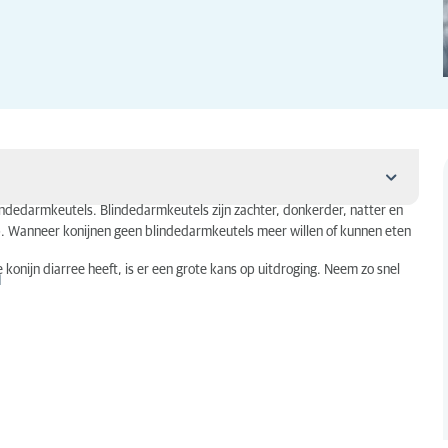
indedarmkeutels. Blindedarmkeutels zijn zachter, donkerder, natter en
op. Wanneer konijnen geen blindedarmkeutels meer willen of kunnen eten
e konijn diarree heeft, is er een grote kans op uitdroging. Neem zo snel
n
len?