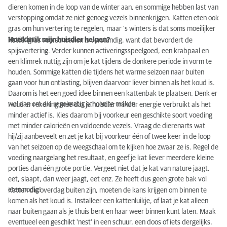
dieren komen in de loop van de winter aan, en sommige hebben last van
verstopping omdat ze niet genoeg vezels binnenkrijgen. Katten eten ook
gras om hun vertering te regelen, maar 's winters is dat soms moeilijker
te vinden.
Hoe kan ik mijn huisdier helpen?
Kattengras voorschotelen is verstandig, want dat bevordert de
spijsvertering. Verder kunnen activeringsspeelgoed, een krabpaal en
een klimrek nuttig zijn om je kat tijdens de donkere periode in vorm te
houden. Sommige katten die tijdens het warme seizoen naar buiten
gaan voor hun ontlasting, blijven daarvoor liever binnen als het koud is.
Daarom is het een goed idee binnen een kattenbak te plaatsen. Denk er
wel aan om die regelmatig schoon te maken.
Houd er rekening mee dat je huisdier minder energie verbruikt als het
minder actief is. Kies daarom bij voorkeur een geschikte soort voeding
met minder calorieën en voldoende vezels. Vraag de dierenarts wat
hij/zij aanbeveelt en zet je kat bij voorkeur één of twee keer in de loop
van het seizoen op de weegschaal om te kijken hoe zwaar ze is. Regel de
voeding naargelang het resultaat, en geef je kat liever meerdere kleine
porties dan één grote portie. Vergeet niet dat je kat van nature jaagt,
eet, slaapt, dan weer jaagt, eet enz. Ze heeft dus geen grote bak vol
eten nodig!
Katten die overdag buiten zijn, moeten de kans krijgen om binnen te
komen als het koud is. Installeer een kattenluikje, of laat je kat alleen
naar buiten gaan als je thuis bent en haar weer binnen kunt laten. Maak
eventueel een geschikt 'nest' in een schuur, een doos of iets dergelijks,