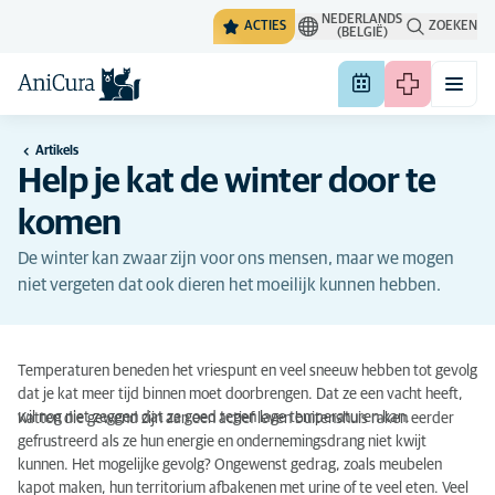
NEDERLANDS
ACTIES
ZOEKEN
(BELGIË)
Artikels
Help je kat de winter door te
komen
De winter kan zwaar zijn voor ons mensen, maar we mogen
niet vergeten dat ook dieren het moeilijk kunnen hebben.
Temperaturen beneden het vriespunt en veel sneeuw hebben tot gevolg
dat je kat meer tijd binnen moet doorbrengen. Dat ze een vacht heeft,
wil nog niet zeggen dat ze goed tegen lage temperaturen kan.
Katten die gewend zijn aan een actief leven buitenshuis raken eerder
gefrustreerd als ze hun energie en ondernemingsdrang niet kwijt
kunnen. Het mogelijke gevolg? Ongewenst gedrag, zoals meubelen
kapot maken, hun territorium afbakenen met urine of te veel eten. Veel