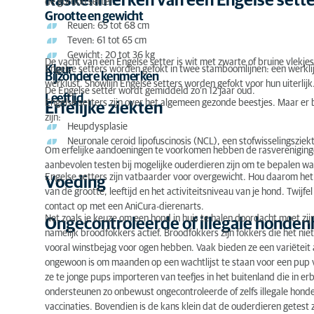
Raskenmerken van een Engelse sette
de gordon setter.
Voeding
Grootte en gewicht
Reuen: 65 tot 68 cm
Teven: 61 tot 65 cm
Ongecontroleerde of illegale hondenhandel
Gewicht: 20 tot 36 kg
De vacht van een Engelse setter is wit met zwarte of bruine vlekjes
Kleur
Hond adopteren
Engelse setters worden gefokt in twee stamboomlijnen: een werklijn
Bijzondere kenmerken
werklust. Showlijn Engelse setters worden gefokt voor hun uiterlijk
De Engelse setter wordt gemiddeld zo’n 12 jaar oud.
Leeftijd
Engelse setters zijn over het algemeen gezonde beestjes. Maar er be
Erfelijke ziekten
zijn:
Heupdysplasie
Neuronale ceroid lipofuscinosis (NCL), een stofwisselingsziek
Om erfelijke aandoeningen te voorkomen hebben de rasverenigingen
aanbevolen testen bij mogelijke ouderdieren zijn om te bepalen w
Engelse setters zijn vatbaarder voor overgewicht. Hou daarom het g
Voeding
van de grootte, leeftijd en het activiteitsniveau van je hond. Twij
contact op met een AniCura-dierenarts.
Net zoals je keuze om een hond in huis te halen doordacht moet zijn,
Ongecontroleerde of illegale honde
namelijk broodfokkers actief. Broodfokkers zijn fokkers die het n
vooral winstbejag voor ogen hebben. Vaak bieden ze een variëteit a
ongewoon is om maanden op een wachtlijst te staan voor een pup v
ze te jonge pups importeren van teefjes in het buitenland die in 
ondersteunen zo onbewust ongecontroleerde of zelfs illegale hon
vaccinaties. Bovendien is de kans klein dat de ouderdieren getest zi