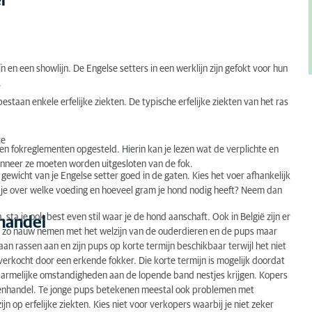
r
.
 en een showlijn. De Engelse setters in een werklijn zijn gefokt voor hun
.
staan enkele erfelijke ziekten. De typische erfelijke ziekten van het ras
te
 fokreglementen opgesteld. Hierin kan je lezen wat de verplichte en
anneer ze moeten worden uitgesloten van de fok.
ewicht van je Engelse setter goed in de gaten. Kies het voer afhankelijk
fel je over welke voeding en hoeveel gram je hond nodig heeft? Neem dan
 sta je ook best even stil waar je de hond aanschaft. Ook in België zijn er
nhandel
iet zo nauw nemen met het welzijn van de ouderdieren en de pups maar
an rassen aan en zijn pups op korte termijn beschikbaar terwijl het niet
erkocht door een erkende fokker. Die korte termijn is mogelijk doordat
erbarmelijke omstandigheden aan de lopende band nestjes krijgen. Kopers
denhandel. Te jonge pups betekenen meestal ook problemen met
jn op erfelijke ziekten. Kies niet voor verkopers waarbij je niet zeker