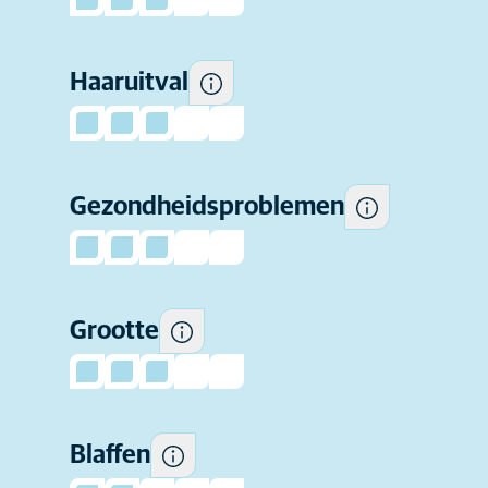
Hoe gevoelig dit ras is voor
veelvoorkomende
Haaruitval
gezondheidsproblemen.
Hoe groot honden van dit ras
Gezondheidsproblemen
kunnen worden.
Hoe vaak dit ras de neiging
Grootte
heeft om te blaffen.
Blaffen