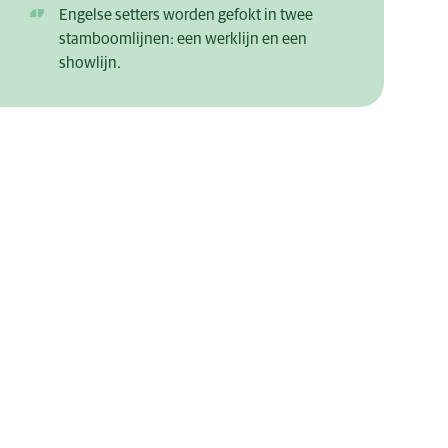
Engelse setters worden gefokt in twee
stamboomlijnen: een werklijn en een
showlijn.