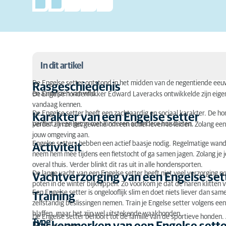
In dit artikel
De Engelse setter ontstond in het midden van de negentiende eeuw
Rasgeschiedenis
en aanwijzen van wild.
Rasgeschiedenis
De Engelse hondenfokker Edward Laveracks ontwikkelde zijn eigen
vandaag kennen.
De Engelse setter heeft een zachtaardig en sociaal karakter. De ho
Karakter van een Engelse setter
Karakter van een Engelse setter
perfect in een gezin met kinderen en andere huisdieren.
Verder zijn ze het gewend om een actief leven te leiden. Zolang een
Activiteit
jouw omgeving aan.
Engelse setters hebben een actief baasje nodig. Regelmatige wandel
Activiteit
neem hem mee tijdens een fietstocht of ga samen jagen. Zolang je je 
Vachtverzorging van een Engelse setter
overal thuis. Verder blinkt dit ras uit in alle hondensporten.
De lange vacht van een Engelse setter heeft niet veel verzorging no
Training
Vachtverzorging van een Engelse set
poten in de winter bijknippen. Zo voorkom je dat de haren klitten
Een Engelse setter is ongelooflijk slim en doet niets liever dan 
Training
Raskenmerken van een Engelse setter
zelfstandig beslissingen nemen. Train je Engelse setter volgens een
blaffen, maar het zijn wel uitstekende waakhonden.
Erfelijke ziekten
De Engelse setter behoort tot de familie van de sportieve honden. 
Type