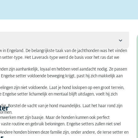
 in Engeland. De belangrijkste taak van de jachthonden was het vinden
 setter-type. Het Laverack-type werd de basis voor het ras dat we
nden zijn aanhankelijk, loyaal en hebben veel aandacht nodig. Ze passen
 Engelse setter voldoende beweging krijgt, past hij zich makkelijk aan
ingen zijn niet voldoende. Laat je hond loslopen op een groot terrein,
Engelse setter lichamelijk en mentaal blijft uitdagen, voelt hij zich
dig. Borstel de vacht van je hond maandelijks. Laat het haar rond zijn
ter
 vormen.
samenwerken met zijn baasje. Maar de honden kunnen ook perfect
 vaste routine en gebruik beloningen. Engelse setters zullen niet snel
Andere honden binnen deze familie zijn, onder andere, de Ierse setter en