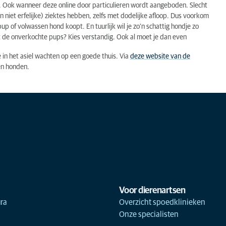
 Ook wanneer deze online door particulieren wordt aangeboden. Slecht
n niet erfelijke) ziektes hebben, zelfs met dodelijke afloop. Dus voorkom
up of volwassen hond koopt. En tuurlijk wil je zo’n schattig hondje zo
et de onverkochte pups? Kies verstandig. Ook al moet je dan even
e in het asiel wachten op een goede thuis. Via
deze website van de
en honden.
Voor dierenartsen
ra
Overzicht spoedklinieken
Onze specialisten