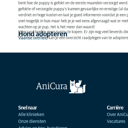
bent hoe de puppy is gefokt en de eerste maanden verzorgd werd.
gefokte of verzorgde puppy’s kunnen gevaarlijke en ernstige (al da
verdriet en hoge kosten en laat je goed informeren voordat je een p
snel mogelijk in huis maar heb je je wel eens afgevraagd wat er m
wachten op je pup, het is het meer dan waard!
Uiteraard hoef je geen puppy te kopen. Er zijn nog veel lieverds di
Hond adopteren
Vlaamse overheid
kan je een overzicht raadplegen van te adopter
Snel naar
Carrière
Alle klinieken
Over AniCu
Onze diensten
Vacatures