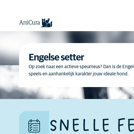
Engelse setter
Op zoek naar een actieve speurneus? Dan is de Engelse
speels en aanhankelijk karakter jouw ideale hond.
Sommige honden zijn over
het algemeen speelser en
socialer in de buurt van
kinderen en toleranter voor
het gedrag van kinderen dan
SNELLE F
andere.