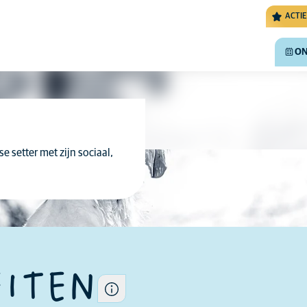
ACTIE
ON
 setter met zijn sociaal,
De algemene eigenschappen
van een ras kunnen
verschillen per hond want
elke hond is uniek.
EITEN