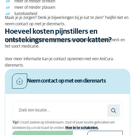
meer of minder drinken
meer of minder plassen
lusteloosheid
Maak je je zorgen? Denk je bijwerkingen bij je kat te zien? Twijfel niet en
neem contact op met je dierenarts.
Hoeveel kosten pijnstillers en
ontstekingsremmers voor katten?
De kosten van pijnstillers voor katten zijn afhankelijk van het merk en
het soort medicatie.
Voor meer informatie kan je contact opnemen met een AniCura-
dierenarts.
Neem contact op met een dierenarts
Tip!
U kunt zoeken op klinieknaam, stad of jouw locatie gebruiken om
klinieken bij u in de buurt te vinden.
Hoe in te schakelen.