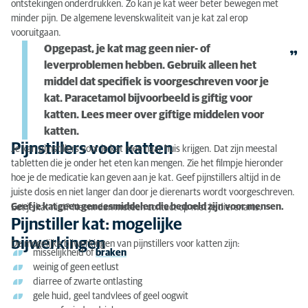
ontstekingen onderdrukken. Zo kan je kat weer beter bewegen met
minder pijn. De algemene levenskwaliteit van je kat zal erop
vooruitgaan.
Opgepast, je kat mag geen nier- of
leverproblemen hebben. Gebruik alleen het
middel dat specifiek is voorgeschreven voor je
kat. Paracetamol bijvoorbeeld is giftig voor
katten. Lees meer over
giftige middelen voor
katten
.
Pijnstillers voor katten
Je kan pijnstillers voor je kat mee naar huis krijgen. Dat zijn meestal
tabletten die je onder het eten kan mengen. Zie het filmpje hieronder
hoe je de medicatie kan geven aan je kat. Geef pijnstillers altijd in de
juiste dosis en niet langer dan door je dierenarts wordt voorgeschreven.
Geef je kat geen geneesmiddelen die bedoeld zijn voor mensen.
Eet je kat niet? Neem dan meteen contact op met je dierenarts.
Pijnstiller kat: mogelijke
bijwerkingen
De mogelijke bijwerkingen van pijnstillers voor katten zijn:
misselijkheid of
braken
weinig of geen eetlust
diarree of zwarte ontlasting
gele huid, geel tandvlees of geel oogwit