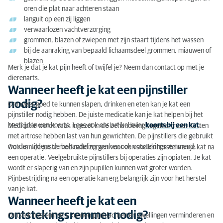
oren die plat naar achteren staan
Hoeveel kosten pijnstillers en ontstekingsremmers
languit op een zij liggen
voor katten?
verwaarlozen vachtverzorging
grommen, blazen of zwiepen met zijn staart tijdens het wassen
bij de aanraking van bepaald lichaamsdeel grommen, miauwen of
blazen
Merk je dat je kat pijn heeft of twijfel je? Neem dan contact op met je
dierenarts.
Wanneer heeft je kat een pijnstiller
nodig?
Om weer goed te kunnen slapen, drinken en eten kan je kat een
pijnstiller nodig hebben. De juiste medicatie kan je kat helpen bij het
bestrijden van koorts. Lees ook ons artikel over
koorts bij een kat
.
Medicatie wordt vaak ingezet in de behandeling tegen artrose. Katten
met artrose hebben last van hun gewrichten. De pijnstillers die gebruikt
worden tijdens de behandeling werken ook ontstekingsremmend.
Ook kan de juiste medicatie zorgen voor een sneller herstel van je kat na
een operatie. Veelgebruikte pijnstillers bij operaties zijn opiaten. Je kat
wordt er slaperig van en zijn pupillen kunnen wat groter worden.
Pijnbestrijding na een operatie kan erg belangrijk zijn voor het herstel
van je kat.
Wanneer heeft je kat een
ontstekingsremmer nodig?
Ontstekingsremmers kunnen pijnklachten en zwellingen verminderen en