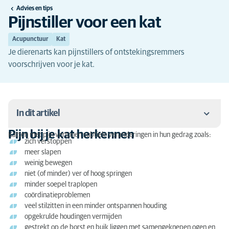
Advies en tips
Pijnstiller voor een kat
Acupunctuur
Kat
Je dierenarts kan pijnstillers of ontstekingsremmers
voorschrijven voor je kat.
In dit artikel
Pijn bij je kat herkennen
Katten met pijn vertonen subtiele veranderingen in hun gedrag zoals:
zich verstoppen
Pijn bij je kat herkennen
meer slapen
Wanneer heeft je kat een pijnstiller nodig?
weinig bewegen
niet (of minder) ver of hoog springen
Wanneer heeft je kat een ontstekingsremmer nodig?
minder soepel traplopen
coördinatieproblemen
Pijnstillers voor katten
veel stilzitten in een minder ontspannen houding
opgekrulde houdingen vermijden
Pijnstiller kat: mogelijke bijwerkingen
gestrekt op de borst en buik liggen met samengeknepen ogen en