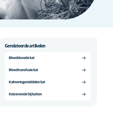
Gerelateerde artikelen
Bloeddonatie kat
Bloedtransfusie kat
Kalmeringsmiddelen kat
Keizersnede bij katten