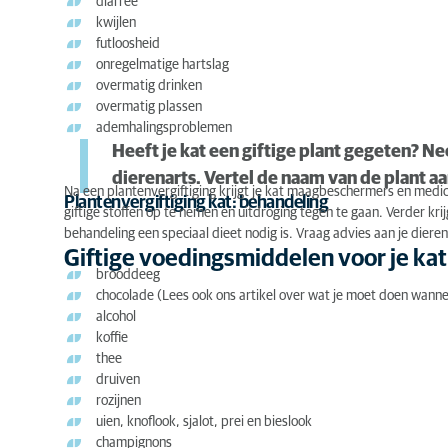
diarree
kwijlen
futloosheid
onregelmatige hartslag
overmatig drinken
overmatig plassen
ademhalingsproblemen
Heeft je kat een giftige plant gegeten? N
dierenarts. Vertel de naam van de plant aa
Na een plantenvergiftiging krijgt je kat maagbeschermers en medic
Plantenvergiftiging kat: behandeling
giftige stoffen op te nemen en uitdroging tegen te gaan. Verder krij
behandeling een speciaal dieet nodig is. Vraag advies aan je dieren
Giftige voedingsmiddelen voor je kat
brooddeeg
chocolade (Lees ook ons artikel over wat je moet doen wann
alcohol
koffie
thee
druiven
rozijnen
uien, knoflook, sjalot, prei en bieslook
champignons