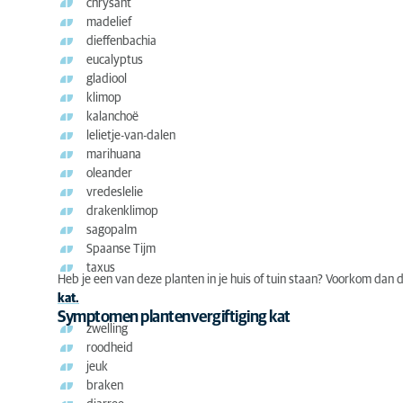
chrysant
madelief
dieffenbachia
eucalyptus
gladiool
klimop
kalanchoë
lelietje-van-dalen
marihuana
oleander
vredeslelie
drakenklimop
sagopalm
Spaanse Tijm
taxus
Heb je een van deze planten in je huis of tuin staan? Voorkom dan d
kat.
Symptomen plantenvergiftiging kat
zwelling
roodheid
jeuk
braken