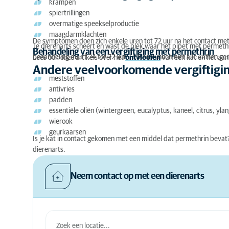
krampen
spiertrillingen
overmatige speekselproductie
maagdarmklachten
De symptomen doen zich enkele uren tot 72 uur na het contact met p
Je dierenarts scheert en wast de plek waar het pipet met permethr
Behandeling van een vergiftiging met permethrin
behandeling duurt 24 tot 72 uur. Helaas kunnen niet alle katten g
Lees ook onze artikels over het
ontvlooien
van een kat en het aanb
Andere veelvoorkomende vergiftigin
meststoffen
antivries
padden
essentiële oliën (wintergreen, eucalyptus, kaneel, citrus, yl
wierook
geurkaarsen
Is je kat in contact gekomen met een middel dat permethrin bevat
dierenarts.
Neem contact op met een dierenarts