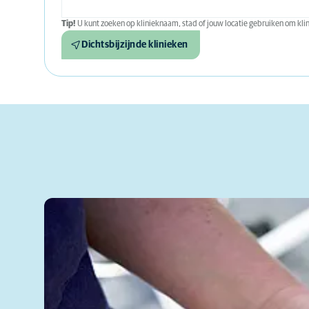
Tip!
U kunt zoeken op klinieknaam, stad of jouw locatie gebruiken om klini
Dichtsbijzijnde klinieken