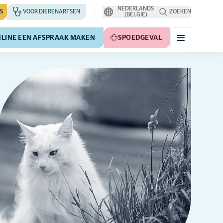
NEDERLANDS
S
VOOR DIERENARTSEN
ZOEKEN
(BELGIË)
LINE EEN AFSPRAAK MAKEN
SPOEDGEVAL