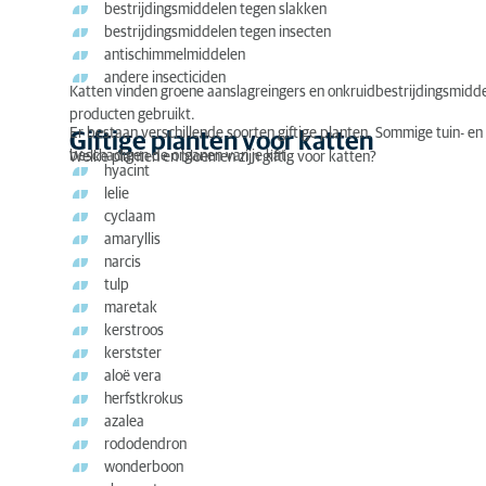
bestrijdingsmiddelen tegen slakken
bestrijdingsmiddelen tegen insecten
antischimmelmiddelen
andere insecticiden
Katten vinden groene aanslagreingers en onkruidbestrijdingsmiddel
producten gebruikt.
Er bestaan verschillende soorten giftige planten. Sommige tuin- e
Giftige planten voor katten
beschadigen de organen van je kat.
Welke planten en bloemen zijn giftig voor katten?
hyacint
lelie
cyclaam
amaryllis
narcis
tulp
maretak
kerstroos
kerstster
aloë vera
herfstkrokus
azalea
rododendron
wonderboon