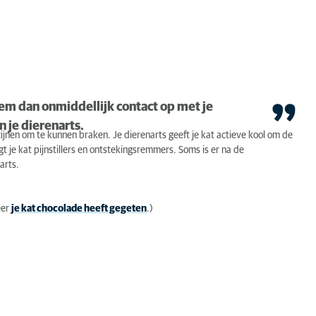
eem dan onmiddellijk contact op met je
n je dierenarts.
ijnen om te kunnen braken. Je dierenarts geeft je kat actieve kool om de
gt je kat pijnstillers en ontstekingsremmers. Soms is er na de
arts.
eer
je kat chocolade heeft gegeten
.)