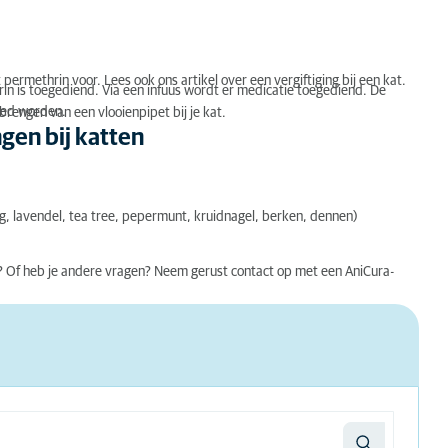
ermethrin voor. Lees ook ons artikel over een vergiftiging bij een kat.
in is toegediend. Via een infuus wordt er medicatie toegediend. De
ered worden.
rengen van een vlooienpipet bij je kat.
gen bij katten
ang, lavendel, tea tree, pepermunt, kruidnagel, berken, dennen)
? Of heb je andere vragen? Neem gerust contact op met een AniCura-