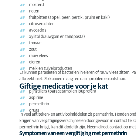
mosterd
noten
fruitpitten (appel, peer, perzik, pruim en kaki)
citrusvruchten
avocado's
xylitol (kauwgom en tandpasta)
tomaat
zout
rauw vlees
eieren
melk en zuivelproducten
Er kunnen parasieten of bacteriën in eieren of rauw vlees zitten.
afbreekt niet. Zo kunnen maag- en darmproblemen ontstaan.
Giftige medicatie voor je kat
pijnstillers (paracetamol en ibuprofen)
aspirine
permethrin
drugs
In veel antiteken- en antivlooimiddelen zit permethrin. Honden ond
krijgen van vergiftigingsverschijnselen door gewoon in contact te 
permethrin krijgt, kan dit dodelijk zijn. Neem direct contact op met
Symptomen van een vergiftiging met permethrin