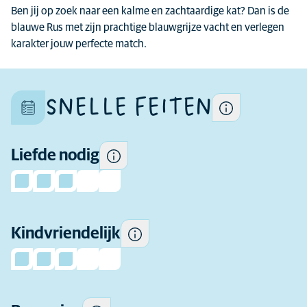
van een ras kunnen
Ben jij op zoek naar een kalme en zachtaardige kat? Dan is de
verschillen per kat want elke
blauwe Rus met zijn prachtige blauwgrijze vacht en verlegen
kat is uniek.
karakter jouw perfecte match.
Hoeveel genegenheid je kunt
verwachten.
SNELLE FEITEN
Sommige katten zijn over het
algemeen speelser en socialer
in de buurt van kinderen en
toleranter voor het gedrag
Liefde nodig
van kinderen dan andere.
Hoeveel beweging heeft dit
Kindvriendelijk
ras dagelijks nodig.
Hoeveel vachtverzorging dit
ras nodig heeft op