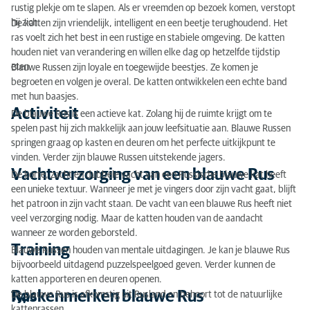
Erfelijke ziekten
rustig plekje om te slapen. Als er vreemden op bezoek komen, verstopt
hij zich.
De katten zijn vriendelijk, intelligent en een beetje terughoudend. Het
Voeding
ras voelt zich het best in een rustige en stabiele omgeving. De katten
houden niet van verandering en willen elke dag op hetzelfde tijdstip
Ongecontroleerde of illegale kattenhandel
eten.
Blauwe Russen zijn loyale en toegewijde beestjes. Ze komen je
begroeten en volgen je overal. De katten ontwikkelen een echte band
Kat adopteren
met hun baasjes.
Activiteit
De blauwe Rus is een actieve kat. Zolang hij de ruimte krijgt om te
spelen past hij zich makkelijk aan jouw leefsituatie aan. Blauwe Russen
springen graag op kasten en deuren om het perfecte uitkijkpunt te
vinden. Verder zijn blauwe Russen uitstekende jagers.
Vachtverzorging van een blauwe Rus
De korte, zacht en dubbele vacht van een Russische blauwe kat heeft
een unieke textuur. Wanneer je met je vingers door zijn vacht gaat, blijft
het patroon in zijn vacht staan. De vacht van een blauwe Rus heeft niet
veel verzorging nodig. Maar de katten houden van de aandacht
wanneer ze worden geborsteld.
Training
Blauwe Russen houden van mentale uitdagingen. Je kan je blauwe Rus
bijvoorbeeld uitdagend puzzelspeelgoed geven. Verder kunnen de
katten apporteren en deuren openen.
Raskenmerken blauwe Rus
De blauwe Rus is afkomstig uit Rusland en behoort tot de natuurlijke
Type
kattenrassen.