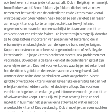
ook best even stil waar je de kat aanschaft. Ook in België zijn er namelijk
broodfokkers actief. Broodfokkers zijn fokkers die het niet zo nauw
nemen met het welzijn van de ouderdieren en de kittens maar vooral
winstbejag voor ogen hebben. Vaak bieden ze een variëteit aan rassen
aan en zijn kittens op korte termijn beschikbaar terwijl het niet
ongewoon is om maanden op een wachtlijst te staan voor een kitten
verkocht door een erkende fokker. Die korte termijn is mogelijk doordat
ze te jonge kittens importeren van poezen in het buitenland die in
erbarmelijke omstandigheden aan de lopende band nestjes krijgen.
Kopers ondersteunen zo onbewust ongecontroleerde of zelfs illegale
kattenhandel. Te jonge kittens betekenen meestal ook problemen met
vaccinaties. Bovendien is de kans klein dat de ouderdieren getest zijn
op erfelijke ziekten. Kies niet voor verkopers waarbij je niet zeker bent
hoe de kitten is gefokt en de eerste maanden verzorgd werd. Ook
wanneer deze online door particulieren wordt aangeboden. Slecht
gefokte of verzorgde kittens kunnen gevaarlijke en ernstige (al dan niet
erfelijke) ziektes hebben, zelfs met dodelijke afloop. Dus voorkom
verdriet en hoge kosten en laat je goed informeren voordat je een kitten
of volwassen kat koopt. En tuurlijk wil je zo’n schattig katje zo snel
mogelijk in huis maar heb je je wel eens afgevraagd wat er met de
onverkochte kittens? Kies verstandig. Ook al moet je dan even wachten