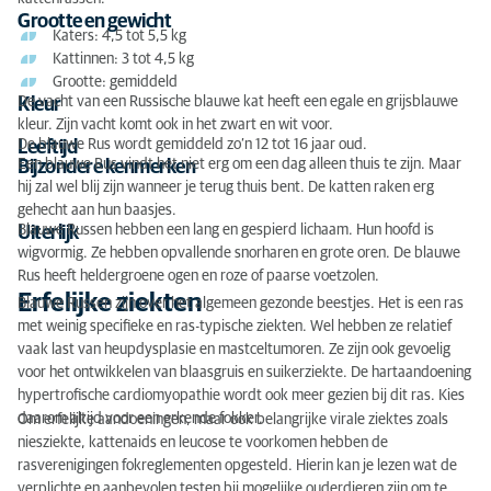
Grootte en gewicht
Katers: 4,5 tot 5,5 kg
Kattinnen: 3 tot 4,5 kg
Grootte: gemiddeld
De vacht van een Russische blauwe kat heeft een egale en grijsblauwe
Kleur
kleur. Zijn vacht komt ook in het zwart en wit voor.
De blauwe Rus wordt gemiddeld zo’n 12 tot 16 jaar oud.
Leeftijd
Een blauwe Rus vindt het niet erg om een dag alleen thuis te zijn. Maar
Bijzondere kenmerken
hij zal wel blij zijn wanneer je terug thuis bent. De katten raken erg
gehecht aan hun baasjes.
Blauwe Russen hebben een lang en gespierd lichaam. Hun hoofd is
Uiterlijk
wigvormig. Ze hebben opvallende snorharen en grote oren. De blauwe
Rus heeft heldergroene ogen en roze of paarse voetzolen.
Erfelijke ziekten
Blauwe Russen zijn over het algemeen gezonde beestjes. Het is een ras
met weinig specifieke en ras-typische ziekten. Wel hebben ze relatief
vaak last van heupdysplasie en mastceltumoren. Ze zijn ook gevoelig
voor het ontwikkelen van blaasgruis en suikerziekte. De hartaandoening
hypertrofische cardiomyopathie wordt ook meer gezien bij dit ras. Kies
daarom altijd voor een erkende fokker.
Om erfelijke aandoeningen, maar ook belangrijke virale ziektes zoals
niesziekte, kattenaids en leucose te voorkomen hebben de
rasverenigingen fokreglementen opgesteld. Hierin kan je lezen wat de
verplichte en aanbevolen testen bij mogelijke ouderdieren zijn om te