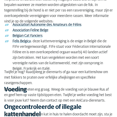
bepalen wanneer ze moeten worden uitgesloten van de fok. In
tegenstelling bij de hond is er niet per ras een rasvereniging, maar zijn er
overkoepelende verenigingen voor meerdere rassen. Meer informatie
vind je op de volgende websites:
Association Autonome des Amateurs de Félins
Association Feline Belge
Belgian Cat Fanciers
Felis Belgica
: deze kattenvereniging is de enige in België die de
FIFe vertegenwoordigt. FIFe staat voor Féderation Internationale
Féline en is een overkoepelend orgaan waarbij 40 landen actief
zijn betrokken. Het kan vergeleken worden met een soort
verenigde naties van de kattenwereld, met zijn oorsprong in
België, Frankrijk en Italië.
Twijfel je nog? Raadpleeg je dierenarts of ga naar een kattenshow om
met fokkers te praten over erfelijke afwijkingen en specifieke
raseigenschappen.
Voeding
Blauwe Russen eten erg graag. Weeg de voeding van je blauwe Rus af
en geef hem op vaste tijdstippen eten. Twijfel je welke voeding het best
is voor jouw kat? Neem dan contact op met een AniCura-dierenarts.
Ongecontroleerde of illegale
kattenhandel
Net zoals je keuze om een kat in huis te halen doordacht moet zijn, sta je