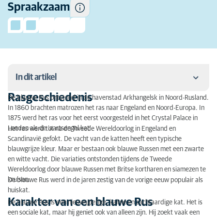
Spraakzaam
In dit artikel
Rasgeschiedenis
De blauwe Rus ontstond in de havenstad Arkhangelsk in Noord-Rusland.
Rasgeschiedenis
In 1860 brachten matrozen het ras naar Engeland en Noord-Europa. In
1875 werd het ras voor het eerst voorgesteld in het Crystal Palace in
Karakter van een blauwe Rus
Londen als de ‘aartsengel kat’.
Het ras werd tot na de Tweede Wereldoorlog in Engeland en
Scandinavië gefokt. De vacht van de katten heeft een typische
Activiteit
blauwgrijze kleur. Maar er bestaan ook blauwe Russen met een zwarte
en witte vacht. Die variaties ontstonden tijdens de Tweede
Vachtverzorging van een blauwe Rus
Wereldoorlog door blauwe Russen met Britse kortharen en siamezen te
kruisen.
De blauwe Rus werd in de jaren zestig van de vorige eeuw populair als
Training
huiskat.
Karakter van een blauwe Rus
Raskenmerken blauwe Rus
De blauwe Rus is een nieuwsgierige, kalme en zachtaardige kat. Het is
een sociale kat, maar hij geniet ook van alleen zijn. Hij zoekt vaak een