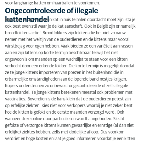
voor langharige katten om haarballen te voorkomen.
Ongecontroleerde of illegale
kattenhandel
Net zoals je keuze om een kat in huis te halen doordacht moet zijn, sta je
ook best even stil waar je de kat aanschaft. Ook in België zijn er namelijk
broodfokkers actief. Broodfokkers zijn fokkers die het niet zo nauw
nemen met het welzijn van de ouderdieren en de kittens maar vooral
winstbejag voor ogen hebben. Vaak bieden ze een variëteit aan rassen
aan en zijn kittens op korte termijn beschikbaar terwijl het niet
ongewoon is om maanden op een wachtlijst te staan voor een kitten
verkocht door een erkende fokker. Die korte termijn is mogelijk doordat
ze te jonge kittens importeren van poezen in het buitenland die in
erbarmelijke omstandigheden aan de lopende band nestjes krijgen.
Kopers ondersteunen zo onbewust ongecontroleerde of zelfs illegale
kattenhandel. Te jonge kittens betekenen meestal ook problemen met
vaccinaties. Bovendien is de kans klein dat de ouderdieren getest zijn
op erfelijke ziekten. Kies niet voor verkopers waarbij je niet zeker bent
hoe de kitten is gefokt en de eerste maanden verzorgd werd. Ook
wanneer deze online door particulieren wordt aangeboden. Slecht
gefokte of verzorgde kittens kunnen gevaarlijke en ernstige (al dan niet
erfelijke) ziektes hebben, zelfs met dodelijke afloop. Dus voorkom
verdriet en hoge kosten en laat je goed informeren voordat je een kitten