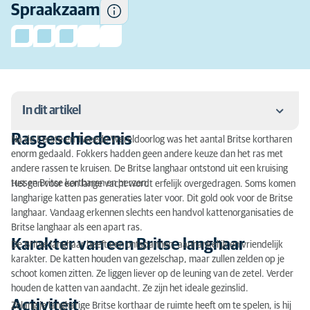
Spraakzaam
In dit artikel
Rasgeschiedenis
Na de Eerste en Tweede Wereldoorlog was het aantal Britse kortharen
Rasgeschiedenis
enorm gedaald. Fokkers hadden geen andere keuze dan het ras met
andere rassen te kruisen. De Britse langhaar ontstond uit een kruising
Karakter van een Britse langhaar
tussen Britse kortharen en perzen.
Het gen voor een lange vacht wordt erfelijk overgedragen. Soms komen
langharige katten pas generaties later voor. Dit gold ook voor de Britse
Activiteit
langhaar. Vandaag erkennen slechts een handvol kattenorganisaties de
Britse langhaar als een apart ras.
Vachtverzorging van een Britse langhaar
Karakter van een Britse langhaar
De Britse langhaar heeft een ontspannen, aanhankelijk en vriendelijk
karakter. De katten houden van gezelschap, maar zullen zelden op je
Training
schoot komen zitten. Ze liggen liever op de leuning van de zetel. Verder
Raskenmerken Britse langhaar
houden de katten van aandacht. Ze zijn het ideale gezinslid.
Activiteit
Zolang je langharige Britse korthaar de ruimte heeft om te spelen, is hij