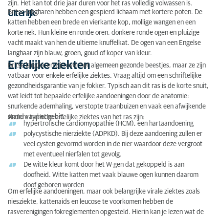
zijn. Het kan tot drie jaar duren voor het ras volledig volwassen is.
Britse langharen hebben een gespierd lichaam met kortere poten. De
Uiterlijk
katten hebben een brede en vierkante kop, mollige wangen en een
korte nek. Hun kleine en ronde oren, donkere ronde ogen en pluizige
vacht maakt van hen de ultieme knuffelkat. De ogen van een Engelse
langhaar zijn blauw, groen, goud of koper van kleur.
Erfelijke ziekten
Britse langharen zijn over het algemeen gezonde beestjes, maar ze zijn
vatbaar voor enkele erfelijke ziektes. Vraag altijd om een ​​schriftelijke
gezondheidsgarantie van je fokker. Typisch aan dit ras is de korte snuit,
wat leidt tot bepaalde erfelijke aandoeningen door de anatomie:
snurkende ademhaling, verstopte traanbuizen en vaak een afwijkende
stand van het gebit.
Andere typische erfelijke ziektes van het ras zijn:
hypertrofische cardiomyopathie (HCM), een hartaandoening
polycystische nierziekte (ADPKD). Bij deze aandoening zullen er
veel cysten gevormd worden in de nier waardoor deze vergroot
met eventueel nierfalen tot gevolg.
De witte kleur komt door het W-gen dat gekoppeld is aan
doofheid. Witte katten met vaak blauwe ogen kunnen daarom
doof geboren worden
Om erfelijke aandoeningen, maar ook belangrijke virale ziektes zoals
niesziekte, kattenaids en leucose te voorkomen hebben de
rasverenigingen fokreglementen opgesteld. Hierin kan je lezen wat de