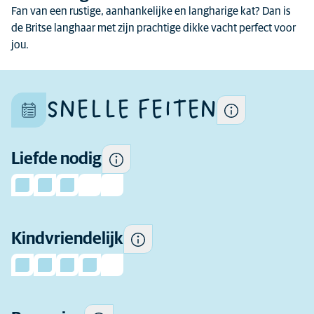
van een ras kunnen
Fan van een rustige, aanhankelijke en langharige kat? Dan is
verschillen per kat want elke
de Britse langhaar met zijn prachtige dikke vacht perfect voor
kat is uniek.
jou.
Hoeveel genegenheid je kunt
verwachten.
SNELLE FEITEN
Sommige katten zijn over het
algemeen speelser en socialer
in de buurt van kinderen en
toleranter voor het gedrag
Liefde nodig
van kinderen dan andere.
Hoeveel beweging heeft dit
Kindvriendelijk
ras dagelijks nodig.
Hoeveel vachtverzorging dit
ras nodig heeft op