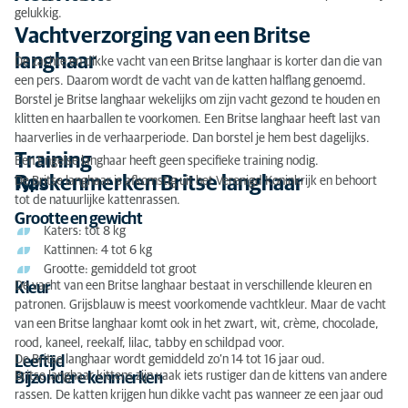
Erfelijke ziekten
gelukkig.
Vachtverzorging van een Britse
Voeding
langhaar
De zachte en dikke vacht van een Britse langhaar is korter dan die van
Ongecontroleerde of illegale kattenhandel
een pers. Daarom wordt de vacht van de katten halflang genoemd.
Borstel je Britse langhaar wekelijks om zijn vacht gezond te houden en
Kat adopteren
klitten en haarballen te voorkomen. Een Britse langhaar heeft last van
haarverlies in de verhaarperiode. Dan borstel je hem best dagelijks.
Training
Een Engelse langhaar heeft geen specifieke training nodig.
Raskenmerken Britse langhaar
De Britse langhaar is afkomstig uit het Verenigd Koninkrijk en behoort
Type
tot de natuurlijke kattenrassen.
Grootte en gewicht
Katers: tot 8 kg
Kattinnen: 4 tot 6 kg
Grootte: gemiddeld tot groot
De vacht van een Britse langhaar bestaat in verschillende kleuren en
Kleur
patronen. Grijsblauw is meest voorkomende vachtkleur. Maar de vacht
van een Britse langhaar komt ook in het zwart, wit, crème, chocolade,
rood, kaneel, reekalf, lilac, tabby en schildpad voor.
De Britse langhaar wordt gemiddeld zo’n 14 tot 16 jaar oud.
Leeftijd
Britse langhaar kittens zijn vaak iets rustiger dan de kittens van andere
Bijzondere kenmerken
rassen. De katten krijgen hun dikke vacht pas wanneer ze een jaar oud