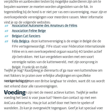
verplichte en aanbevolen testen bij mogelijke ouderdieren zijn om te
bepalen wanneer ze moeten worden uitgesloten van de fok. In
tegenstelling bij de hond is er niet per ras een rasvereniging, maar zijn er
overkoepelende verenigingen voor meerdere rassen. Meer informatie
vind je op de volgende websites:
Association Autonome des Amateurs de Félins
Association Feline Belge
Belgian Cat Fanciers
Felis Belgica
: deze kattenvereniging is de enige in België die de
FIFe vertegenwoordigt. FIFe staat voor Féderation Internationale
Féline en is een overkoepelend orgaan waarbij 40 landen actief
zijn betrokken. Het kan vergeleken worden met een soort
verenigde naties van de kattenwereld, met zijn oorsprong in
België, Frankrijk en Italië.
Twijfel je nog? Raadpleeg je dierenarts of ga naar een kattenshow om
met fokkers te praten over erfelijke afwijkingen en specifieke
raseigenschappen.
Het kan lastig zijn om een Britse langhaar te vinden, want dit ras wordt
niet erkend door alle rasverenigingen.
Voeding
Britse langharen zijn niet de meest actieve katten. Twijfel je welke
voeding het best is voor jouw kat? Neem dan contact op met een
AniCura-dierenarts. Hou je kat actief door met hem te spelen of
wandelen. Zo kan je overgewicht tegengaan. Geef je kat speciaal voer