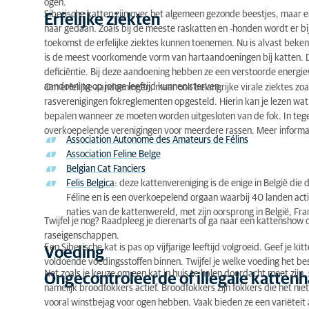
ogen.
Siberische katten zijn over het algemeen gezonde beestjes, maar er
Erfelijke ziekten
Vijf weetjes over Siberische katten
naar gedaan. Zoals bij de meeste raskatten en -honden wordt er bi
toekomst de erfelijke ziektes kunnen toenemen. Nu is alvast beken
is de meest voorkomende vorm van hartaandoeningen bij katten.
deficiëntie. Bij deze aandoening hebben ze een verstoorde energie
aandoening op jonge leeftijd kunnen sterven.
Om erfelijke aandoeningen, maar ook belangrijke virale ziektes zo
rasverenigingen fokreglementen opgesteld. Hierin kan je lezen wat 
bepalen wanneer ze moeten worden uitgesloten van de fok. In tegenst
overkoepelende verenigingen voor meerdere rassen. Meer informat
Association Autonome des Amateurs de Félins
Association Feline Belge
Belgian Cat Fanciers
Felis Belgica
: deze kattenvereniging is de enige in België die
Féline en is een overkoepelend orgaan waarbij 40 landen act
naties van de kattenwereld, met zijn oorsprong in België, Frank
Twijfel je nog? Raadpleeg je dierenarts of ga naar een kattenshow o
raseigenschappen.
Een Siberische kat is pas op vijfjarige leeftijd volgroeid. Geef je ki
Voeding
voldoende voedingsstoffen binnen. Twijfel je welke voeding het be
Net zoals je keuze om een kat in huis te halen doordacht moet zijn, s
Ongecontroleerde of illegale katten
namelijk broodfokkers actief. Broodfokkers zijn fokkers die het n
vooral winstbejag voor ogen hebben. Vaak bieden ze een variëteit a