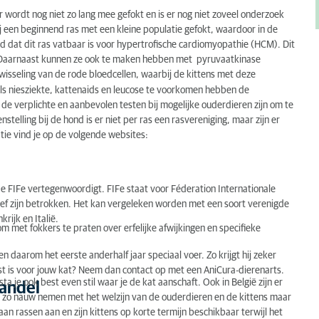
 wordt nog niet zo lang mee gefokt en is er nog niet zoveel onderzoek
j een beginnend ras met een kleine populatie gefokt, waardoor in de
d dat dit ras vatbaar is voor hypertrofische cardiomyopathie (HCM). Dit
 Daarnaast kunnen ze ook te maken hebben met pyruvaatkinase
wisseling van de rode bloedcellen, waarbij de kittens met deze
als niesziekte, kattenaids en leucose te voorkomen hebben de
de verplichte en aanbevolen testen bij mogelijke ouderdieren zijn om te
elling bij de hond is er niet per ras een rasvereniging, maar zijn er
ie vind je op de volgende websites:
 de FIFe vertegenwoordigt. FIFe staat voor Féderation Internationale
ief zijn betrokken. Het kan vergeleken worden met een soort verenigde
rijk en Italië.
m met fokkers te praten over erfelijke afwijkingen en specifieke
tten daarom het eerste anderhalf jaar speciaal voer. Zo krijgt hij zeker
st is voor jouw kat? Neem dan contact op met een AniCura-dierenarts.
ta je ook best even stil waar je de kat aanschaft. Ook in België zijn er
handel
iet zo nauw nemen met het welzijn van de ouderdieren en de kittens maar
an rassen aan en zijn kittens op korte termijn beschikbaar terwijl het