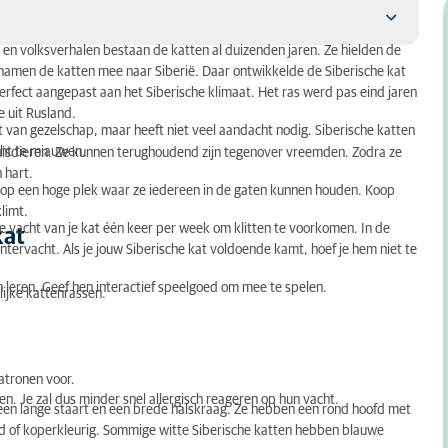
r en volksverhalen bestaan de katten al duizenden jaren. Ze hielden de
amen de katten mee naar Siberië. Daar ontwikkelde de Siberische kat
erfect aangepast aan het Siberische klimaat. Het ras werd pas eind jaren
 uit Rusland.
niet van gezelschap, maar heeft niet veel aandacht nodig. Siberische katten
cht te miauwen.
isdieren. Ze kunnen terughoudend zijn tegenover vreemden. Zodra ze
n hart.
st op een hoge plek waar ze iedereen in de gaten kunnen houden. Koop
limt.
de vacht van je kat één keer per week om klitten te voorkomen. In de
kat
wintervacht. Als je jouw Siberische kat voldoende kamt, hoef je hem niet te
kan leren. Geef hen interactief speelgoed om mee te spelen.
lijke kattenrassen.
atronen voor.
n. Je zal dus minder snel allergisch reageren op hun vacht.
 een lange staart en een brede halskraag. Ze hebben een rond hoofd met
oud of koperkleurig. Sommige witte Siberische katten hebben blauwe