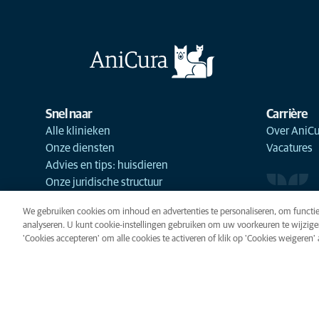
Snel naar
Carrière
Alle klinieken
Over AniCu
Onze diensten
Vacatures
Advies en tips: huisdieren
Onze juridische structuur
We gebruiken cookies om inhoud en advertenties te personaliseren, om functie
analyseren. U kunt cookie-instellingen gebruiken om uw voorkeuren te wijzige
'Cookies accepteren' om alle cookies te activeren of klik op 'Cookies weigeren' al
Cookies
Privacyverklaring
Gebr
Cookie-instellingen