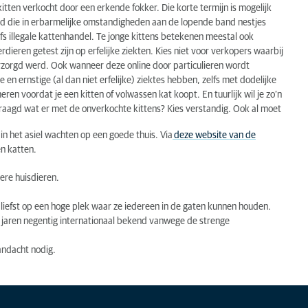
tten verkocht door een erkende fokker. Die korte termijn is mogelijk
and die in erbarmelijke omstandigheden aan de lopende band nestjes
s illegale kattenhandel. Te jonge kittens betekenen meestal ook
ieren getest zijn op erfelijke ziekten. Kies niet voor verkopers waarbij
erzorgd werd. Ook wanneer deze online door particulieren wordt
en ernstige (al dan niet erfelijke) ziektes hebben, zelfs met dodelijke
ren voordat je een kitten of volwassen kat koopt. En tuurlijk wil je zo’n
gevraagd wat er met de onverkochte kittens? Kies verstandig. Ook al moet
e in het asiel wachten op een goede thuis. Via
deze website van de
n katten.
ere huisdieren.
t liefst op een hoge plek waar ze iedereen in de gaten kunnen houden.
d jaren negentig internationaal bekend vanwege de strenge
andacht nodig.