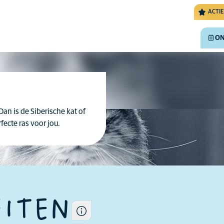
ACTIE
ON
Dan is de Siberische kat of
De algemene eigenschappen
fecte ras voor jou.
van een ras kunnen
verschillen per kat want elke
kat is uniek.
EITEN