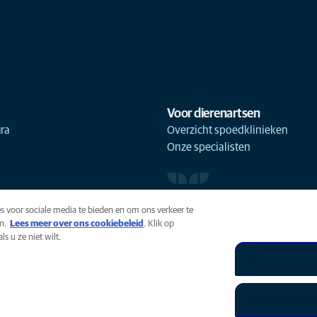
Voor dierenartsen
ra
Overzicht spoedklinieken
Onze specialisten
s voor sociale media te bieden en om ons verkeer te
n.
Lees meer over ons cookiebeleid
(opens in a new tab)
. Klik op
s u ze niet wilt.
uiksvoorwaarden
Accessibility
Global Human Rights
AniCura 