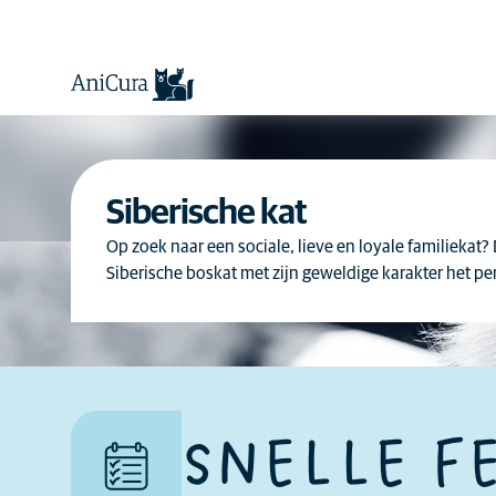
Siberische kat
Op zoek naar een sociale, lieve en loyale familiekat? 
Siberische boskat met zijn geweldige karakter het per
Hoeveel genegenheid je kunt
SNELLE F
verwachten.
Sommige katten zijn over het