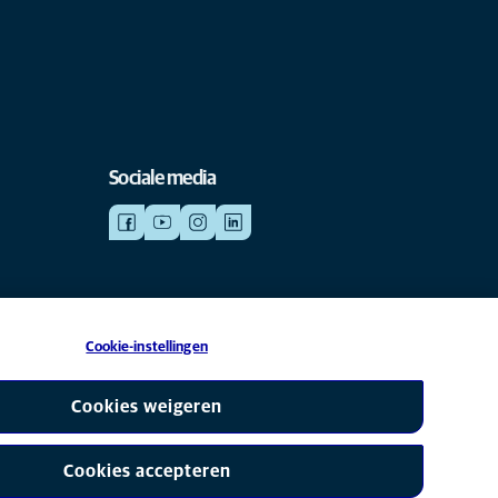
Sociale media
Cookie-instellingen
is een partner van Mars, Inc © 2026
Cookies weigeren
Cookies accepteren