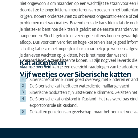
niet ongewoon is om maanden op een wachtlijst te staan voor een ki
doordat ze te jonge kittens importeren van poezen in het buitenl
krijgen. Kopers ondersteunen zo onbewust ongecontroleerde of zelf
problemen met vaccinaties. Bovendien is de kans klein dat de ouderd
je niet zeker bent hoe de kitten is gefokt en de eerste maanden v
aangeboden. Slecht gefokte of verzorgde kittens kunnen gevaarlijke 
afloop. Dus voorkom verdriet en hoge kosten en laat je goed informe
schattig katje zo snel mogelijk in huis maar heb je je wel eens af
je dan even wachten op je kitten, het is het meer dan waard!
Uiteraard hoef je geen kitten te kopen. Er zijn nog veel lieverds di
Kat adopteren
Vlaamse overheid
kan je een overzicht raadplegen van te adoptere
Vijf weetjes over Siberische katten
Siberische katten kunnen goed overweg met kinderen en and
De Siberische kat heeft een waterdichte, halflange vacht.
Siberische boskatten zijn uitstekende klimmers. Ze zitten he
De Siberische kat ontstond in Rusland. Het ras werd pas ein
exportcontrole uit Rusland.
De katten genieten van gezelschap, maar hebben niet veel a