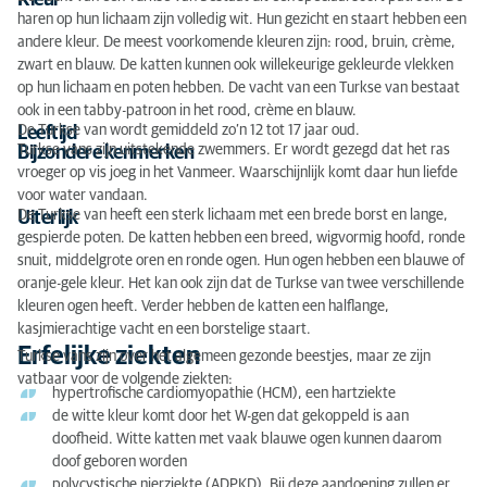
Kleur
haren op hun lichaam zijn volledig wit. Hun gezicht en staart hebben een
andere kleur. De meest voorkomende kleuren zijn: rood, bruin, crème,
zwart en blauw. De katten kunnen ook willekeurige gekleurde vlekken
op hun lichaam en poten hebben. De vacht van een Turkse van bestaat
ook in een tabby-patroon in het rood, crème en blauw.
De Turkse van wordt gemiddeld zo’n 12 tot 17 jaar oud.
Leeftijd
Turkse vans zijn uitstekende zwemmers. Er wordt gezegd dat het ras
Bijzondere kenmerken
vroeger op vis joeg in het Vanmeer. Waarschijnlijk komt daar hun liefde
voor water vandaan.
De Turkse van heeft een sterk lichaam met een brede borst en lange,
Uiterlijk
gespierde poten. De katten hebben een breed, wigvormig hoofd, ronde
snuit, middelgrote oren en ronde ogen. Hun ogen hebben een blauwe of
oranje-gele kleur. Het kan ook zijn dat de Turkse van twee verschillende
kleuren ogen heeft. Verder hebben de katten een halflange,
kasjmierachtige vacht en een borstelige staart.
Erfelijke ziekten
Turkse vans zijn over het algemeen gezonde beestjes, maar ze zijn
vatbaar voor de volgende ziekten:
hypertrofische cardiomyopathie (HCM), een hartziekte
de witte kleur komt door het W-gen dat gekoppeld is aan
doofheid. Witte katten met vaak blauwe ogen kunnen daarom
doof geboren worden
polycystische nierziekte (ADPKD). Bij deze aandoening zullen er