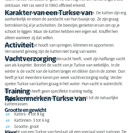
ontstaan. Het ras werd in 1960 officieel erkend.
Vachtverzorging
Karakter van een Turkse van
De Turkse van heeft een energiek en speels karakter. De katten zijn erg
aanhankelijk en eisen de aandacht van hun baasje op. Ze zijn graag
Training
betrokken bij al je activiteiten. De beestjes genieten ervan om op je
Raskenmerken Turkse van
schoot te liggen. Maar de katten hebben een eigen wil. Knuffel hen
alleen wanneer zij dat willen.
Erfelijke ziekten
Activiteit
Een Turkse van kat houdt van springen, klimmen en apporteren.
Verrassend genoeg zijn de katten niet bang van water.
Voeding
Vachtverzorging
Omdat de Turkse van geen ondervacht heeft, voelt zijn halflange vacht
aan als kasjmier. Borstel de vacht van je Turkse van wekelijks. In de
Ongecontroleerde of illegale kattenhandel
winter is de vacht van de katten langer en dikker dan in de zomer. Dan
heeft je kat meerdere keren per week vachtverzorging nodig. Verder
Kat adopteren
spelen Turkse van katten graag in het water. Hun vacht is waterdicht.
Training
Vijf weetjes over Turkse van’s
Een Turkse van heeft geen specifieke training nodig.
Raskenmerken Turkse van
De Turkse van is afkomstig uit Turkije en behoort tot de natuurlijke
Type
kattenrassen.
Grootte en gewicht
Katers: 4 tot 8 kg
Kattinnen: 3 tot 6 kg
Grootte: groot
De vacht van een Turkse van bestaat uit een speciaal soort patroon. De