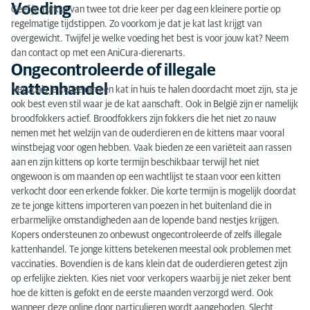
Voeding
Geef je Turkse van twee tot drie keer per dag een kleinere portie op
regelmatige tijdstippen. Zo voorkom je dat je kat last krijgt van
overgewicht. Twijfel je welke voeding het best is voor jouw kat? Neem
dan contact op met een AniCura-dierenarts.
Ongecontroleerde of illegale
kattenhandel
Net zoals je keuze om een kat in huis te halen doordacht moet zijn, sta je
ook best even stil waar je de kat aanschaft. Ook in België zijn er namelijk
broodfokkers actief. Broodfokkers zijn fokkers die het niet zo nauw
nemen met het welzijn van de ouderdieren en de kittens maar vooral
winstbejag voor ogen hebben. Vaak bieden ze een variëteit aan rassen
aan en zijn kittens op korte termijn beschikbaar terwijl het niet
ongewoon is om maanden op een wachtlijst te staan voor een kitten
verkocht door een erkende fokker. Die korte termijn is mogelijk doordat
ze te jonge kittens importeren van poezen in het buitenland die in
erbarmelijke omstandigheden aan de lopende band nestjes krijgen.
Kopers ondersteunen zo onbewust ongecontroleerde of zelfs illegale
kattenhandel. Te jonge kittens betekenen meestal ook problemen met
vaccinaties. Bovendien is de kans klein dat de ouderdieren getest zijn
op erfelijke ziekten. Kies niet voor verkopers waarbij je niet zeker bent
hoe de kitten is gefokt en de eerste maanden verzorgd werd. Ook
wanneer deze online door particulieren wordt aangeboden. Slecht