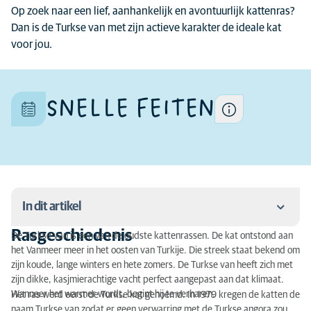
van een ras kunnen
Op zoek naar een lief, aanhankelijk en avontuurlijk kattenras?
verschillen per kat want elke
Dan is de Turkse van met zijn actieve karakter de ideale kat
kat is uniek.
voor jou.
SNELLE FEITEN
In dit artikel
Rasgeschiedenis
De Turkse van is een van de oudste kattenrassen. De kat ontstond aan
Rasgeschiedenis
het Vanmeer meer in het oosten van Turkije. Die streek staat bekend om
zijn koude, lange winters en hete zomers. De Turkse van heeft zich met
Karakter van een Turkse van
zijn dikke, kasjmierachtige vacht perfect aangepast aan dat klimaat.
Wanneer het warmer wordt, begint hij te verharen.
Het ras werd eerst de Turkse kat genoemd. In 1979 kregen de katten de
Activiteit
naam Turkse van zodat er geen verwarring met de Turkse angora zou