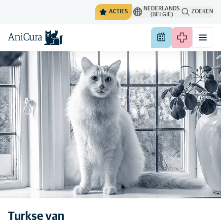
NEDERLANDS
ACTIES
ZOEKEN
(BELGIË)
De algemene eigenschappen
Turkse van