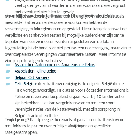
veel cysten gevormd worden in de nier waardoor deze vergroot
met eventueel nierfalen tot gevolg.
Vraag steeds om een schriftelijk gezondheidsbewijs van je fokker.
Om erfelijke aandoeningen, maar ook belangrijke virale ziektes zoals
niesziekte, kattenaids en leucose te voorkomen hebben de
rasverenigingen fokreglementen opgesteld. Hierin kan je lezen wat de
verplichte en aanbevolen testen bij mogelijke ouderdieren zijn om te
bepalen wanneer ze moeten worden uitgesloten van de fok. In
tegenstelling bij de hond is er niet per ras een rasvereniging, maar zijn er
overkoepelende verenigingen voor meerdere rassen. Meer informatie
vind je op de volgende websites:
Association Autonome des Amateurs de Félins
Association Feline Belge
Belgian Cat Fanciers
Felis Belgica
: deze kattenvereniging is de enige in België die de
FIFe vertegenwoordigt. FIFe staat voor Féderation Internationale
Féline en is een overkoepelend orgaan waarbij 40 landen actief
zijn betrokken. Het kan vergeleken worden met een soort
verenigde naties van de kattenwereld, met zijn oorsprong in
België, Frankrijk en Italië.
Twijfel je nog? Raadpleeg je dierenarts of ga naar een kattenshow om
met fokkers te praten over erfelijke afwijkingen en specifieke
raseigenschappen.