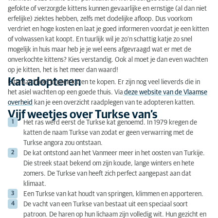
gefokte of verzorgde kittens kunnen gevaarlijke en ernstige (al dan niet
erfelijke) ziektes hebben, zelfs met dodelijke afloop. Dus voorkom
verdriet en hoge kosten en laat je goed informeren voordat je een kitten
of volwassen kat koopt. En tuurlijk wil je zo’n schattig katje zo snel
mogelijk in huis maar heb je je wel eens afgevraagd wat er met de
onverkochte kittens? Kies verstandig. Ook al moet je dan even wachten
op je kitten, het is het meer dan waard!
Kat adopteren
Uiteraard hoef je geen kitten te kopen. Er zijn nog veel lieverds die in
het asiel wachten op een goede thuis. Via
deze website van de Vlaamse
overheid
kan je een overzicht raadplegen van te adopteren katten.
Vijf weetjes over Turkse van’s
Het ras werd eerst de Turkse kat genoemd. In 1979 kregen de
katten de naam Turkse van zodat er geen verwarring met de
Turkse angora zou ontstaan.
De kat ontstond aan het Vanmeer meer in het oosten van Turkije.
Die streek staat bekend om zijn koude, lange winters en hete
zomers. De Turkse van heeft zich perfect aangepast aan dat
klimaat.
Een Turkse van kat houdt van springen, klimmen en apporteren.
De vacht van een Turkse van bestaat uit een speciaal soort
patroon. De haren op hun lichaam zijn volledig wit. Hun gezicht en