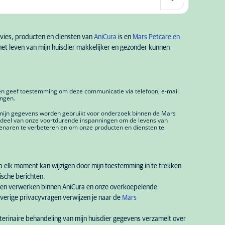
advies, producten en diensten van
AniCura
is en
Mars Petc
are en
het leven van mijn huisdier makkelijker en gezonder kunnen
 en geef toestemming om deze communicatie via telefoon, e-mail
angen.
m Anthemis te Kapelle-op-
Kiezen
mijn gegevens worden gebruikt voor onderzoek binnen de Mars
erdeel van onze voortdurende inspanningen om de levens van
genaren te verbeteren en om onze producten en diensten te
Kiezen
 Carolovet in Charleroi
op elk moment kan wijzigen door mijn toestemming in te trekken
ische berichten.
en verwerken binnen AniCura en onze overkoepelende
overige privacyvragen verwijzen je naar de
Mars
Kiezen
m Herckenrode te Hasselt
eterinaire behandeling van mijn huisdier gegevens verzamelt over