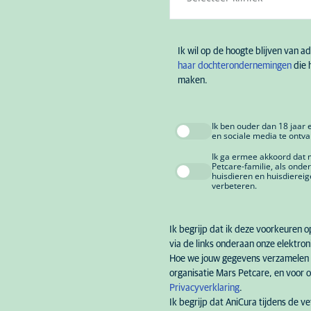
Ik wil op de hoogte blijven van 
haar dochterondernemingen
die 
maken.
Kapelle-op-den-Bos
Ik ben ouder dan 18 jaar
en sociale media te ontv
Dierenartsencentru
Ik ga ermee akkoord dat 
den-Bos
Petcare-familie, als ond
huisdieren en huisdierei
verbeteren.
Couillet
Dierenartsencentrum
Ik begrijp dat ik deze voorkeuren 
via de links onderaan onze elektron
Hoe we jouw gegevens verzamelen 
Hasselt
organisatie Mars Petcare, en voor 
Privacyverklaring
.
Dierenartsencentru
Ik begrijp dat AniCura tijdens de v