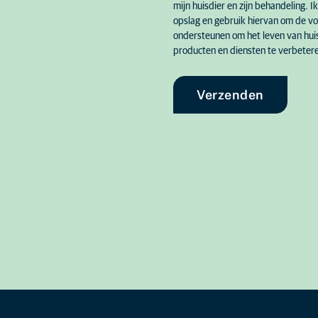
mijn huisdier en zijn behandeling.
opslag en gebruik hiervan om de vo
Beerse
ondersteunen om het leven van huis
Dierenartsencentru
producten en diensten te verbeter
Deinze
Verzenden
Dierenartsencentru
Destelbergen
Dierenartsencentru
Destelbergen
Grimbergen
Dierenartsenpraktij
Meerhout