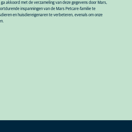
 Ik ga akkoord met de verzameling van deze gegevens door Mars,
ortdurende inspanningen van de Mars Petcare-familie te
Kiezen
dieren en huisdiereigenaren te verbeteren, evenals om onze
m Het Binnenhof te Beerse
en.
Kiezen
m Hond en Kat te Deinze
m Malpertuus te
Kiezen
Kiezen
k Anthemis te Grimbergen
Kiezen