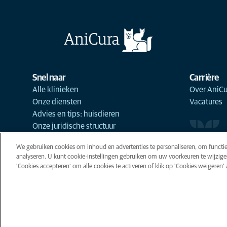
Snel naar
Carrière
Alle klinieken
Over AniCu
Onze diensten
Vacatures
Advies en tips: huisdieren
Onze juridische structuur
We gebruiken cookies om inhoud en advertenties te personaliseren, om functie
analyseren. U kunt cookie-instellingen gebruiken om uw voorkeuren te wijzige
'Cookies accepteren' om alle cookies te activeren of klik op 'Cookies weigeren' al
Cookies
Privacyverklaring
Gebr
Cookie-instellingen