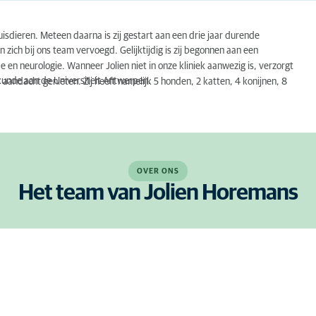
huisdieren. Meteen daarna is zij gestart aan een drie jaar durende
 zich bij ons team vervoegd. Gelijktijdig is zij begonnen aan een
 en neurologie. Wanneer Jolien niet in onze kliniek aanwezig is, verzorgt
skunde aan de Universiteit Antwerpen.
 aandacht genieten. Zij heeft namelijk 5 honden, 2 katten, 4 konijnen, 8
OVER ONS
Het team van Jolien Horemans