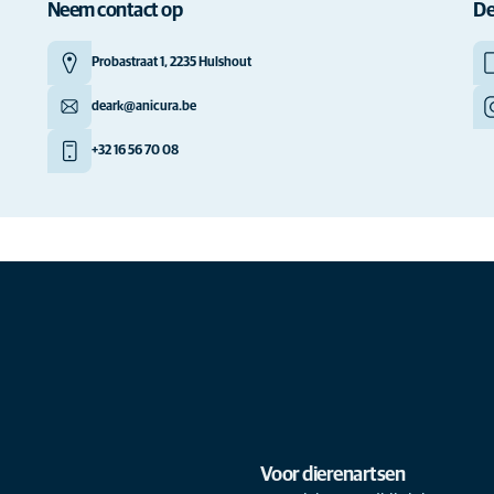
Neem contact op
De
Probastraat 1, 2235 Hulshout
deark@anicura.be
+32 16 56 70 08
Voor dierenartsen