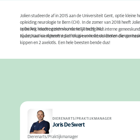
Jolien studeerde af in 2015 aan de Universiteit Gent, optie kleine 
opleiding neurologie te Bern (CH). In de zomer van 2018 heeft Jolien
opleiding interne geneeskunde te Utrecht (NL).
In De Ark houdt ze zich voornamelijk bezig met interne geneeskunde
zij de practica algemene pathologie voor de studenten diergenee
Naast haar werk heeft Jolien thuis een heleboel dieren die van haar
kippen en 2 axelotls. Een hele beesten bende dus!
DIERENARTS/PRAKTIJKMANAGER
Joris De Swert
Dierenarts/Praktijkmanager