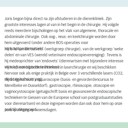
Joris begon bijna direct na zijn afstuderen in de dierenkliniek. Zijn
grootste interesses lagen al van in het begin in de chirurgie. Hij volgde
reeds meerdere bijscholingen op het vlak van algemene, thoracale en
abdominale chirurgie. Ook oog-­, neus-­ en keelchirurgie worden door
hem uitgevoerd (onder andere BOS-operaties voor
kortsnuitproblematiek).
Hij is lid van de 'cut­vets' (werkgroep chirurgie), van de werkgroep 'weke
delen' en van VES (wereld veterinaire endoscopievereniging). Tevens is
hij medeoprichter van 'endo­vets' (dierenartsen met bijzondere interesse
voor laparoscopische technieken).
Hij heeft een bijzondere interesse in laserchirurgie en wij beschikken
hiervoor ook als enige praktijk in Belgie over 3 verschillende lasers (CO2,
diode en holmium yag).
Hij is bijgeschoold in laparoscopie (basis- en gevorderdencursus te
Merelbeke en Dusseldorf), gastroscopie, rhinoscopie, otoscopie en
vagino­cystoscopie (getuigschrift basis en geavanceerde endoscopische
technieken te Giessen van de Europese school van postgraduaatstudies
voor dierenartsen) en deze ingrepen worden dan ook door hem op onze
praktijk uitgevoerd.
Joris is afwezig op woensdagen.