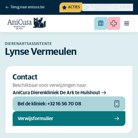
NEDERLANDS
Terug naar anicura.be
ACTIES
ZOEKEN
(BELGIË)
DIERENARTSASSISTENTE
Lynse Vermeulen
Contact
Beschikbaar voor verwijzingen naar:
AniCura Dierenkliniek De Ark te Hulshout
Bel de kliniek: +32 16 56 70 08
Verwijsformulier