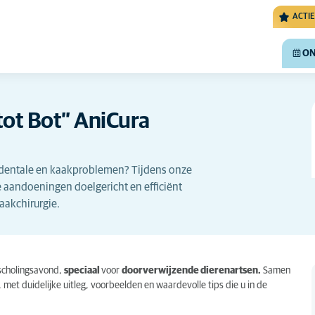
ACTIE
ON
tot Bot” AniCura
n dentale en kaakproblemen? Tijdens onze
e aandoeningen doelgericht en efficiënt
aakchirurgie.
jscholingsavond,
speciaal
voor
doorverwijzende dierenartsen.
Samen
et duidelijke uitleg, voorbeelden en waardevolle tips die u in de