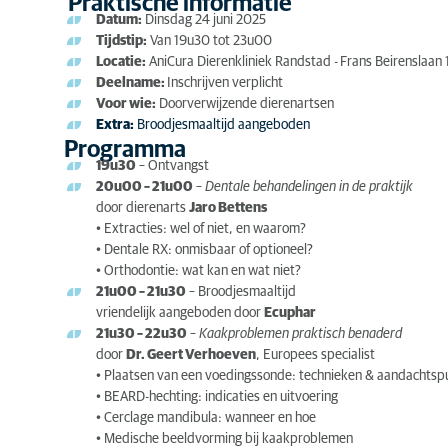
Praktische informatie
Datum:
Dinsdag 24 juni 2025
Tijdstip:
Van 19u30 tot 23u00
Locatie:
AniCura Dierenkliniek Randstad -
Frans Beirenslaan
Deelname:
Inschrijven verplicht
Voor wie:
Doorverwijzende dierenartsen
Extra:
Broodjesmaaltijd aangeboden
Programma
19u30
– Ontvangst
20u00 – 21u00
–
Dentale behandelingen in de praktijk
door dierenarts
Jaro Bettens
• Extracties: wel of niet, en waarom?
• Dentale RX: onmisbaar of optioneel?
• Orthodontie: wat kan en wat niet?
21u00 – 21u30
– Broodjesmaaltijd
vriendelijk aangeboden door
Ecuphar
21u30 – 22u30
–
Kaakproblemen praktisch benaderd
door
Dr. Geert Verhoeven
, Europees specialist
• Plaatsen van een voedingssonde: technieken & aandachtsp
• BEARD-hechting: indicaties en uitvoering
• Cerclage mandibula: wanneer en hoe
• Medische beeldvorming bij kaakproblemen