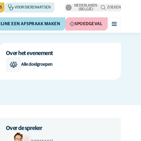
NEDERLANDS
S
VOOR DIERENARTSEN
ZOEKEN
(BELGIË)
LINE EEN AFSPRAAK MAKEN
SPOEDGEVAL
Over het evenement
Alle doelgroepen
Over de spreker