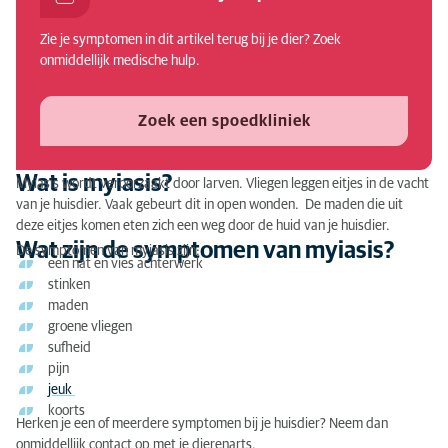
Wat zijn de symptomen van myiasis?
Zie je symptomen in dit artikel terug bij je dier? Zoek
Wat is de oorzaak van myiasis?
onmiddellijk medische hulp.
Waarom zou je myiasis laten behandelen?
Zoek een spoedkliniek
Wat kan je er zelf aan doen?
Maden bij je konijn of knaagdier: de diagnose
Wat is myiasis?
Myiasis wordt veroorzaakt door larven. Vliegen leggen eitjes in de vacht
van je huisdier. Vaak gebeurt dit in open wonden. De maden die uit
Maden bij je konijn of knaagdier: de behandeling
deze eitjes komen eten zich een weg door de huid van je huisdier.
Wat zijn de symptomen van myiasis?
De symptomen van myiasis zijn:
een nat en vies achterwerk
stinken
maden
groene vliegen
sufheid
pijn
jeuk
koorts
Herken je een of meerdere symptomen bij je huisdier? Neem dan
onmiddellijk contact op met je dierenarts.