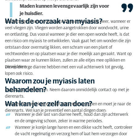
Maden kunnen levensgevaarlijk zijn voor
je huisdier.
Wat is de oorzaak van myiasis?
Besmettingen komen vooral voor bij warm en vochtig weer, wanneer er
veel vliegen zijn. Vliegen worden aangetrokken door wondvocht, urine
en ontlasting. Dus vooral wanneer je dier een open wonde heeft, is dat
een risico om myiasis te ontwikkelen. Vaak gaat het om wonden die zijn
ontstaan door overmatig likken, een schram van een plant of
vechtwonden en op plaatsen waar je dier moeilijk aan geraakt. Want op
plaatsen waar ze kunnen likken, zullen ze alle eitjes mee oplikken en
verwijderen.
Dieren die erge diarree hebben met een vuil achterwerk tot gevolg,
lopen ook risico.
Waarom zou je myiasis laten
behandelen?
Myiasis kan dodelijk zijn. Neem daarom onmiddellijk contact op met je
dierenarts.
Wat kan je er zelf aan doen?
Eens geïnfecteerd kan je er zelf niets meer aan doen en moet je naar de
dierenarts. Wel kan je preventief een aantal dingen doen:
Wanneer je dier last van diarree heeft, houd dan zijn achterwerk
en de omgeving schoon, zeker in warme periodes.
Wanneer je konijn lange haren en een dikke vacht heeft, controleer
de vacht regelmatig en verzorg hem of laat hem verzorgen door