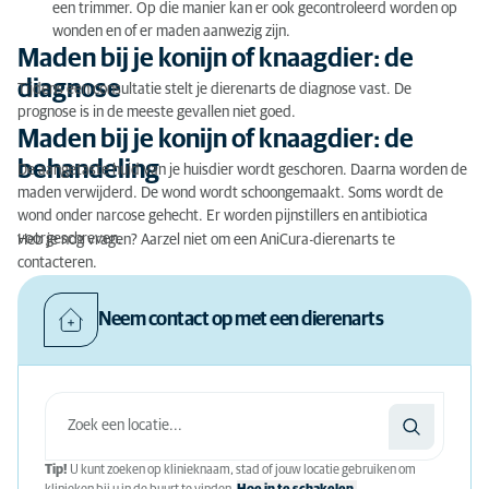
een
trimmer
. Op die manier kan er ook gecontroleerd worden op
wonden en of er maden aanwezig zijn
.
Maden bij je konijn of knaagdier: de
diagnose
Tijdens een consultatie stelt je dierenarts de diagnose vast. De
prognose is in de meeste gevallen niet goed.
Maden bij je konijn of knaagdier: de
behandeling
De aangetaste huid van je huisdier wordt geschoren. Daarna worden de
maden verwijderd. De wond wordt schoongemaakt. Soms wordt de
wond onder narcose gehecht. Er worden pijnstillers en antibiotica
voorgeschreven.
Heb je nog vragen? Aarzel niet om een AniCura-dierenarts te
contacteren.
Neem contact op met een dierenarts
Tip!
U kunt zoeken op klinieknaam, stad of jouw locatie gebruiken om