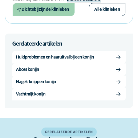
klinieken bij u in de buurt te vinden.
Hoe in te schakelen.
Dichtsbijzijnde klinieken
Alle klinieken
Gerelateerde artikelen
Huidproblemen en haaruitval bij een konijn
Abces konijn
Nagels knippen konijn
Vachtmijt konijn
GERELATEERDE ARTIKELEN