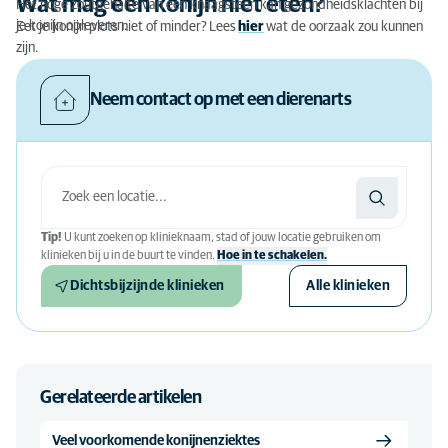
Wat mag een konijn niet eten?
Het hoge zoutgehalte van een knaagsteen kan gezondheidsklachten bij
je konijn opleveren.
Eet je konijn plots niet of minder? Lees
hier
wat de oorzaak zou kunnen
zijn.
Neem contact op met een dierenarts
Tip!
U kunt zoeken op klinieknaam, stad of jouw locatie gebruiken om
klinieken bij u in de buurt te vinden.
Hoe in te schakelen.
Dichtsbijzijnde klinieken
Alle klinieken
Gerelateerde artikelen
Veel voorkomende konijnenziektes