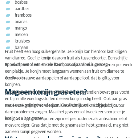
bosbes
aardbei
framboos
ananas
mango
meloen
kruisbes
banaan
Fruit heeft een hoog suikergehalte. Je konijn kan hierdoor last krijgen
van diarree. Geef je konijn daarom fruit als tussendoortje. Een schijfje
appel of peer of een enkele framboos of aardbei is genoeg.
Banaan bevat veel calcium. Geef je konijn slechts enkele keren per week
een plakje. Je konijn moet langzaam wennen aan fruit om diarree te
voorkomen.
Geef nooit rauwe aardappelen of aardappelloof, dat is giftig voor
konijnen.
Mag een konijn gras eten?
Gras is goed voor de tanden van je konijn. Bovendien bevat gras vocht
en bijna alle voedingsstoffen die een konijn nodig heeft. Ook aan gras
moet een konijn gewend raken. Geef hem eerst enkele sprietjes.
Het eerste gras in het voorjaar is te eiwitrijk en kan bij je konijn voor
darmproblemen zorgen. Maai het gras een of twee keer voor je er je
konijn van laat grazen.
Het gras mag niet bespoten zijn met pesticiden zoals antischimmel of
mosverdelger. Gras dat je met de grasmaaier hebt gemaaid, mag niet
aan een konijn gegeven worden.