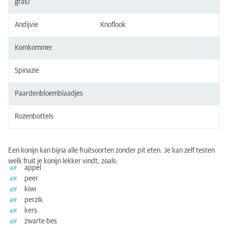
gras)
Andijvie
Knoflook
Komkommer
Spinazie
Paardenbloemblaadjes
Rozenbottels
Een konijn kan bijna alle fruitsoorten zonder pit eten. Je kan zelf testen
welk fruit je konijn lekker vindt, zoals:
appel
peer
kiwi
perzik
kers
zwarte bes