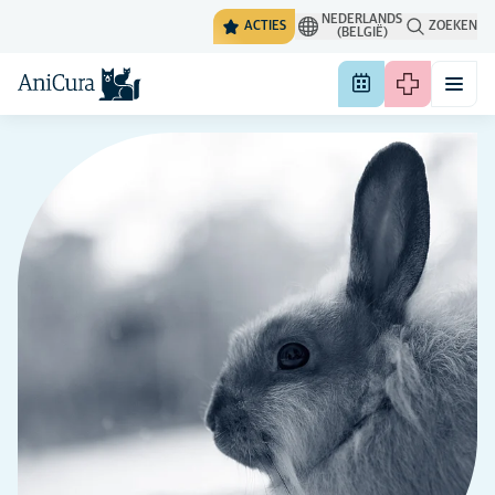
NEDERLANDS
ACTIES
ZOEKEN
(BELGIË)