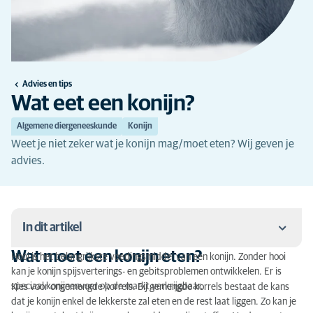
Advies en tips
Wat eet een konijn?
Algemene diergeneeskunde
Konijn
Weet je niet zeker wat je konijn mag/moet eten? Wij geven je
advies.
In dit artikel
Wat moet een konijn eten?
Hooi is het belangrijkste voedingsmiddel van een konijn. Zonder hooi
Wat moet een konijn eten?
kan je konijn spijsverterings- en gebitsproblemen ontwikkelen. Er is
speciaal konijnenvoer op de markt verkrijgbaar.
Kies voor ongemengde korrels. Bij gemengde korrels bestaat de kans
Hoeveel eet een konijn?
dat je konijn enkel de lekkerste zal eten en de rest laat liggen. Zo kan je