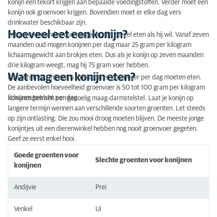
konijn een tekort krijgen aan bepaalde voedingstoffen. Verder moet een
Wat mag een konijn eten?
konijn ook groenvoer krijgen. Bovendien moet er elke dag vers
drinkwater beschikbaar zijn.
Mag een konijn gras eten?
Hoeveel eet een konijn?
Tot zeven maanden oud mag je konijn zoveel eten als hij wil. Vanaf zeven
maanden oud mogen konijnen per dag maar 25 gram per kilogram
Wat mag een konijn niet eten?
lichaamsgewicht aan brokjes eten. Dus als je konijn op zeven maanden
drie kilogram weegt, mag hij 75 gram voer hebben.
Wat mag een konijn eten?
Een konijn zou minstens drie soorten groenvoer per dag moeten eten.
De aanbevolen hoeveelheid groenvoer is 50 tot 100 gram per kilogram
lichaamsgewicht per dag.
Konijnen hebben een gevoelig maag-darmstelstel. Laat je konijn op
langere termijn wennen aan verschillende soorten groenten. Let steeds
op zijn ontlasting. Die zou mooi droog moeten blijven. De meeste jonge
konijntjes uit een dierenwinkel hebben nog nooit groenvoer gegeten.
Geef ze eerst enkel hooi.
Goede groenten voor
Slechte groenten voor konijnen
konijnen
Andijvie
Prei
Venkel
Ui