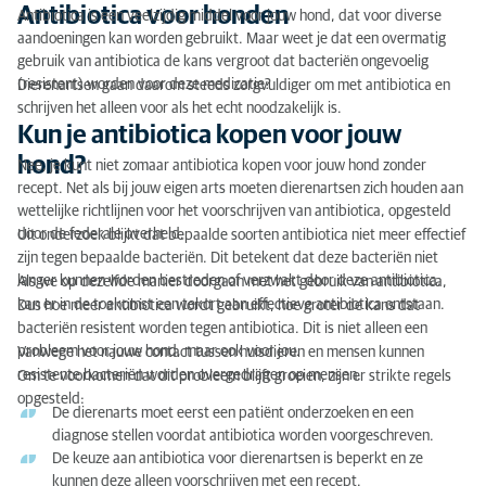
Antibiotica voor honden
Kun je antibiotica kopen voor jouw hond?
Antibiotica is een veelzijdig middel voor jouw hond, dat voor diverse
aandoeningen kan worden gebruikt. Maar weet je dat een overmatig
Bijwerkingen van antibiotica voor honden
gebruik van antibiotica de kans vergroot dat bacteriën ongevoelig
(resistent) worden voor deze medicatie?
Dierenartsen gaan daarom steeds zorgvuldiger om met antibiotica en
Hoe snel werkt antibiotica bij een hond?
schrijven het alleen voor als het echt noodzakelijk is.
Kun je antibiotica kopen voor jouw
Wees consistent met het geven van de medicatie!
hond?
Nee, je kunt niet zomaar antibiotica kopen voor jouw hond zonder
Soorten antibiotica voor honden
recept. Net als bij jouw eigen arts moeten dierenartsen zich houden aan
wettelijke richtlijnen voor het voorschrijven van antibiotica, opgesteld
Het tegengaan van antibioticaresistentie
door de federale overheid.
Uit onderzoek blijkt dat bepaalde soorten antibiotica niet meer effectief
zijn tegen bepaalde bacteriën. Dit betekent dat deze bacteriën niet
Antibioticabeleid van AniCura
langer kunnen worden bestreden of verzwakt door deze antibiotica.
Als we op dezelfde manier doorgaan met het gebruik van antibiotica,
kan er in de toekomst een tekort aan effectieve antibiotica ontstaan.
Dus hoe meer antibiotica wordt gebruikt, hoe groter de kans dat
Pdf's - antibioticabeleid voor dierenartsen
bacteriën resistent worden tegen antibiotica. Dit is niet alleen een
probleem voor jouw hond, maar ook voor jou.
Vanwege het nauwe contact tussen huisdieren en mensen kunnen
resistente bacteriën worden overgedragen op mensen.
Om te voorkomen dat dit probleem blijft groeien, zijn er strikte regels
opgesteld:
De dierenarts moet eerst een patiënt onderzoeken en een
diagnose stellen voordat antibiotica worden voorgeschreven.
De keuze aan antibiotica voor dierenartsen is beperkt en ze
kunnen deze alleen voorschrijven met een recept.