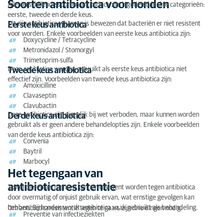
Soorten antibiotica voor honden
Alle verschillende soorten antibiotica zijn ingedeeld in drie categorieën:
eerste, tweede en derde keus.
Dit zijn antibiotica waarvan is bewezen dat bacteriën er niet resistent
Eerste keus antibiotica
voor worden. Enkele voorbeelden van eerste keus antibiotica zijn:
Doxycycline / Tetracycline
Metronidazol / Stomorgyl
Trimetoprim-sulfa
Deze antibiotica worden gebruikt als eerste keus antibiotica niet
Tweede keus antibiotica
effectief zijn. Voorbeelden van tweede keus antibiotica zijn:
Amoxicilline
Clavaseptin
Clavubactin
Deze antibiotica zijn eigenlijk bij wet verboden, maar kunnen worden
Derde keus antibiotica
gebruikt als er geen andere behandelopties zijn. Enkele voorbeelden
van derde keus antibiotica zijn:
Convenia
Baytril
Marbocyl
Het tegengaan van
antibioticaresistentie
Zowel dieren als mensen kunnen resistent worden tegen antibiotica
door overmatig of onjuist gebruik ervan, wat ernstige gevolgen kan
hebben. Bij honden wordt antibiotica vaak gebruikt als behandeling.
Om antibioticaresistentie tegen te gaan, zijn drie dingen nodig:
Preventie van infectieziekten