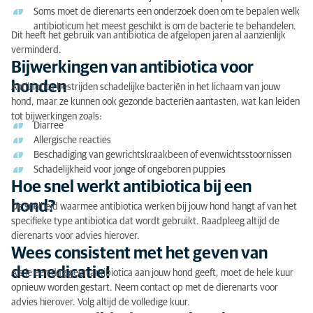
Soms moet de dierenarts een onderzoek doen om te bepalen welk
antibioticum het meest geschikt is om de bacterie te behandelen.
Dit heeft het gebruik van antibiotica de afgelopen jaren al aanzienlijk
verminderd.
Bijwerkingen van antibiotica voor
honden
Antibiotica bestrijden schadelijke bacteriën in het lichaam van jouw
hond, maar ze kunnen ook gezonde bacteriën aantasten, wat kan leiden
tot bijwerkingen zoals:
Diarree
Allergische reacties
Beschadiging van gewrichtskraakbeen of evenwichtsstoornissen
Schadelijkheid voor jonge of ongeboren puppies
Hoe snel werkt antibiotica bij een
hond?
De snelheid waarmee antibiotica werken bij jouw hond hangt af van het
specifieke type antibiotica dat wordt gebruikt. Raadpleeg altijd de
dierenarts voor advies hierover.
Wees consistent met het geven van
de medicatie!
Als je een dag geen antibiotica aan jouw hond geeft, moet de hele kuur
opnieuw worden gestart. Neem contact op met de dierenarts voor
advies hierover. Volg altijd de volledige kuur.