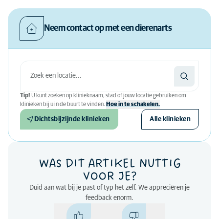
AniCura heeft antibioticastandaarden opgesteld voor de eigen
AniCura dierenartsen in vier categorieën. Om de
Neem contact op met een dierenarts
diergeneeskunde voor heel België te verbeteren, hebben we
deze standaarden vrijgegeven
voor elke dierenarts
om te
gebruiken.
Dentale chirurgie - pdf download
AniCura-Antibioticagebruik - Dentale chirurgie.pdf
Infecties - pdf download
AniCura-Antibioticagebruik - Infecties.pdf
Tip!
U kunt zoeken op klinieknaam, stad of jouw locatie gebruiken om
Maagdarmproblemen- pdf download
klinieken bij u in de buurt te vinden.
Hoe in te schakelen.
AniCura-Antibioticagebruik - maagdarm.pdf
Chirurgie - prophylaxis- pdf download
Dichtsbijzijnde klinieken
Alle klinieken
AniCura-Antibioticagebruik - Surgical antibiotic
prophylaxis.pdf
WAS DIT ARTIKEL NUTTIG
VOOR JE?
Duid aan wat bij je past of typ het zelf. We appreciëren je
feedback enorm.