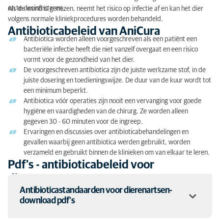
en te desinfecteren.
Als de wond is genezen, neemt het risico op infectie af en kan het dier
volgens normale kliniekprocedures worden behandeld.
Antibioticabeleid van AniCura
Antibiotica worden alleen voorgeschreven als een patiënt een
bacteriële infectie heeft die niet vanzelf overgaat en een risico
vormt voor de gezondheid van het dier.
De voorgeschreven antibiotica zijn de juiste werkzame stof, in de
juiste dosering en toedieningswijze. De duur van de kuur wordt tot
een minimum beperkt.
Antibiotica vóór operaties zijn nooit een vervanging voor goede
hygiëne en vaardigheden van de chirurg. Ze worden alleen
gegeven 30 - 60 minuten voor de ingreep.
Ervaringen en discussies over antibioticabehandelingen en
gevallen waarbij geen antibiotica werden gebruikt, worden
verzameld en gebruikt binnen de klinieken om van elkaar te leren.
Pdf's - antibioticabeleid voor
dierenartsen
Antibioticastandaarden voor dierenartsen-
download pdf's