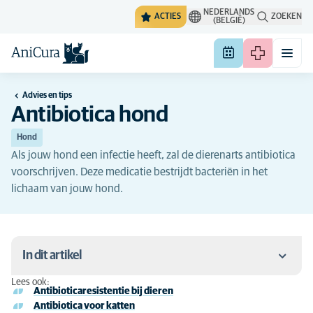
NEDERLANDS
ACTIES
ZOEKEN
(BELGIË)
Advies en tips
Antibiotica hond
Hond
Als jouw hond een infectie heeft, zal de dierenarts antibiotica
voorschrijven. Deze medicatie bestrijdt bacteriën in het
lichaam van jouw hond.
In dit artikel
Lees ook:
Antibioticaresistentie bij dieren
Antibiotica voor honden
Antibiotica voor katten