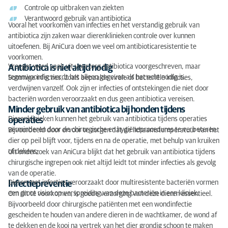
Controle op uitbraken van ziekten
Verantwoord gebruik van antibiotica
Vooral het voorkomen van infecties en het verstandig gebruik van
antibiotica zijn zaken waar dierenklinieken controle over kunnen
uitoefenen. Bij AniCura doen we veel om antibioticaresistentie te
voorkomen.
Vroeger werd vaak uit voorzorg antibiotica voorgeschreven, maar
Antibiotica is niet altijd nodig
tegenwoordig wordt het alleen gegeven als het echt nodig is.
Sommige infecties, zoals bepaalde virale of bacteriële infecties,
verdwijnen vanzelf. Ook zijn er infecties of ontstekingen die niet door
bacteriën worden veroorzaakt en dus geen antibiotica vereisen.
Minder gebruik van antibiotica bij honden tijdens
Dierenklinieken kunnen het gebruik van antibiotica tijdens operaties
operaties
verminderen door de chirurgische en hygiëneprocedures te verbeteren.
Bijvoorbeeld door ervoor te zorgen dat de lichaamstemperatuur van het
dier op peil blijft voor, tijdens en na de operatie, met behulp van kruiken
of dekens.
Uit onderzoek van AniCura blijkt dat het gebruik van antibiotica tijdens
chirurgische ingrepen ook niet altijd leidt tot minder infecties als gevolg
van de operatie.
Dieren met infecties veroorzaakt door multiresistente bacteriën vormen
Infectiepreventie
een groot risico op verspreiding van deze bacteriën in een kliniek.
Om dit te voorkomen, is goede verzorging van deze dieren essentieel.
Bijvoorbeeld door chirurgische patiënten met een wondinfectie
gescheiden te houden van andere dieren in de wachtkamer, de wond af
te dekken en de kooi na vertrek van het dier grondig schoon te maken