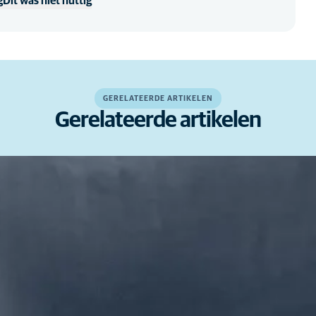
g
Dit was niet nuttig
GERELATEERDE ARTIKELEN
Gerelateerde artikelen