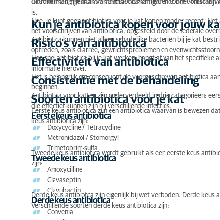
dat overmatig gebruik van antibiotica kan leiden tot het ontstaan 
Dierenartsen zijn daarom steeds voorzichtiger met het voorschrijve
is.
Risico's van antibiotica
Nee, je kunt geen antibiotica voor je kat kopen zonder recept. Net 
Kun je antibiotica kopen voor jouw ka
het voorschrijven van antibiotica, opgesteld door de federale over
Effectiviteit van antibiotica
Antibiotica kunnen niet alleen schadelijke bacteriën bij je kat be
Risico's van antibiotica
optreden, zoals diarree, gewrichtsproblemen en evenwichtsstoorn
Consistentie met de behandeling
Hoe snel antibiotica bij je kat werken, hangt af van het specifieke
Effectiviteit van antibiotica
informatie hierover.
Soorten antibiotica voor je kat
Het is belangrijk om consequent de voorgeschreven antibiotica aan 
Consistentie met de behandeling
beginnen.
Tegengaan van antibioticaresistentie
Antibiotica voor katten zijn onderverdeeld in drie categorieën: ee
Soorten antibiotica voor je kat
die effectief kunnen zijn bij verschillende infecties.
Eerste keus antibiotica zijn een antibiotica waarvan is bewezen da
Antibioticabeleid van AniCura
Eerste keus antibiotica
keus antibiotica zijn:
Doxycycline / Tetracycline
Pdf's - antibioticabeleid voor dierenartsen
Metronidazol / Stomorgyl
Trimetoprim-sulfa
Tweede keus antibiotica wordt gebruikt als een eerste keus antibio
Tweede keus antibiotica
zijn:
Amoxycilline
Clavaseptin
Clavubactin
Derde keus antibiotca zijn eigenlijk bij wet verboden. Derde keus 
Derde keus antibiotica
Verschillende soorten derde keus antibiotica zijn:
Convenia