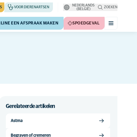
NEDERLANDS
S
VOOR DIERENARTSEN
ZOEKEN
(BELGIË)
LINE EEN AFSPRAAK MAKEN
SPOEDGEVAL
Gerelateerde artikelen
Astma
Begraven of cremeren