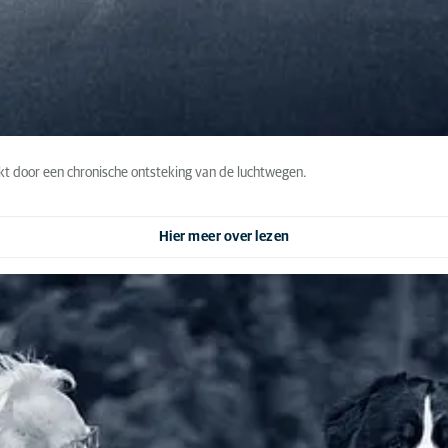
kt door een chronische ontsteking van de luchtwegen.
Hier meer over lezen