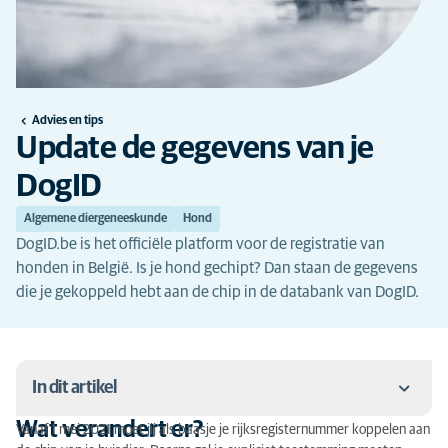
Advies en tips
Update de gegevens van je
DogID
Algemene diergeneeskunde
Hond
DogID.be is het officiële platform voor de registratie van
honden in België. Is je hond gechipt? Dan staan de gegevens
die je gekoppeld hebt aan de chip in de databank van DogID.
In dit artikel
Wat verandert er?
Vanaf 1 mei 2021 moet jij als baasje je rijksregisternummer koppelen aan
Wat verandert er?