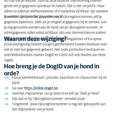
de chip van je huisdier. Daarna zal je expliciet toestemming moeten
geven om je gegevens openbaar te maken. Dat is niet verplicht, maar
Waarom deze wijziging?
alleen zo zullen je telefoonnummer of e-mailadres zichtbaar zijn wanneer
je verloren gelopen dier gevonden wordt.
Bovendien kan je na het koppelen van je rijksregisternummer zelf je
Hoe breng je de DogID van je hond in orde?
gegevens bijwerken. Zelfs als je vergeet je gegevens bij te werken, kan
je nog gevonden worden aan de hand van je rijksregisternummer. Je
Hoe breng je de CatID van je kat in orde?
adresgegevens zullen enkel zichtbaar zijn voor dierenartsen en asielen.
Waarom deze wijziging?
Volgens de GDPR (General Data Protection Regulation) of Europese
privacywetgeving moeten burgers geïnformeerd kunnen beslissen over
wat er met hun gegevens gebeurt. Net zoals particuliere bedrijven en
overheidsinstanties moeten DogID en CatID zich ook houden aan deze
regels.
Hoe breng je de DogID van je hond in
orde?
Hou je identiteitskaart, pincode, kaartlezer en chipnummer bij de
hand.
Ga naar
https://online.dogid.be
.
Geef het chipnummer van je hond in en klik op 'Zoek je hond'.
Kijk wat er bij ‘rijksregisternummer’ vermeld staat:
‘Ongekend’: jouw rijksregisternummer is nog niet gekoppeld aan
het chipnummer van je hond.