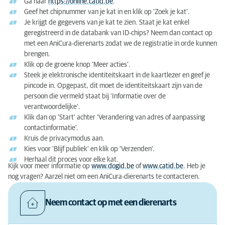
Ga naar
https://online.catid.be
.
Geef het chipnummer van je kat in en klik op 'Zoek je kat’.
Je krijgt de gegevens van je kat te zien. Staat je kat enkel
geregistreerd in de databank van ID-chips? Neem dan contact op
met een AniCura-dierenarts zodat we de registratie in orde kunnen
brengen.
Klik op de groene knop ‘Meer acties’.
Steek je elektronische identiteitskaart in de kaartlezer en geef je
pincode in. Opgepast, dit moet de identiteitskaart zijn van de
persoon die vermeld staat bij ‘Informatie over de
verantwoordelijke’.
Klik dan op 'Start' achter 'Verandering van adres of aanpassing
contactinformatie'.
Kruis de privacymodus aan.
Kies voor 'Blijf publiek' en klik op 'Verzenden'.
Herhaal dit proces voor elke kat.
Kijk voor meer informatie op
www.dogid.be
of
www.catid.be
. Heb je
nog vragen? Aarzel niet om een AniCura-dierenarts te contacteren.
Neem contact op met een dierenarts