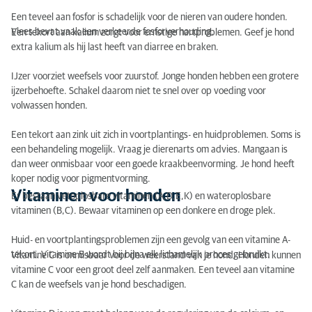
Een teveel aan fosfor is schadelijk voor de nieren van oudere honden.
Vlees bevat vaak een verkeerde fosforverhouding.
Een tekort aan kalium zorgt voor ernstige hartproblemen. Geef je hond
extra kalium als hij last heeft van diarree en braken.
IJzer voorziet weefsels voor zuurstof. Jonge honden hebben een grotere
ijzerbehoefte. Schakel daarom niet te snel over op voeding voor
volwassen honden.
Een tekort aan zink uit zich in voortplantings- en huidproblemen. Soms is
een behandeling mogelijk. Vraag je dierenarts om advies. Mangaan is
dan weer onmisbaar voor een goede kraakbeenvorming. Je hond heeft
koper nodig voor pigmentvorming.
Vitaminen voor honden
Er bestaan vetoplosbare vitaminen (A,D,E,K) en wateroplosbare
vitaminen (B,C). Bewaar vitaminen op een donkere en droge plek.
Huid- en voortplantingsproblemen zijn een gevolg van een vitamine A-
tekort. Vitamine B wordt bij bijna elk lichamelijk proces gebruikt.
Vitamine C is onmisbaar voor de weerstand van je hond. Honden kunnen
vitamine C voor een groot deel zelf aanmaken. Een teveel aan vitamine
C kan de weefsels van je hond beschadigen.