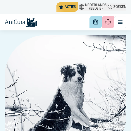
NEDERLANDS
ACTIES
ZOEKEN
(BELGIË)