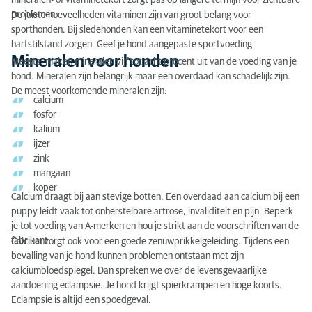
mineralen- of vitaminetekort zorgt pas op langere termijn voor zichtbare
Mineralen voor honden
problemen.
De juiste hoeveelheden vitaminen zijn van groot belang voor
sporthonden. Bij sledehonden kan een vitaminetekort voor een
Vitaminen voor honden
hartstilstand zorgen. Geef je hond aangepaste sportvoeding
Mineralen voor honden
Meestal maken mineralen vijf tot acht procent uit van de voeding van je
Minder kwalitatieve voeding
hond. Mineralen zijn belangrijk maar een overdaad kan schadelijk zijn.
De meest voorkomende mineralen zijn:
calcium
fosfor
kalium
ijzer
zink
mangaan
koper
Calcium draagt bij aan stevige botten. Een overdaad aan calcium bij een
puppy leidt vaak tot onherstelbare
artrose, invaliditeit en pijn. Beperk
je tot voeding van A-merken en hou je strikt aan de voorschriften van de
fabrikant.
Calcium zorgt ook voor een goede zenuwprikkelgeleiding. Tijdens een
bevalling van je hond kunnen problemen ontstaan met zijn
calciumbloedspiegel. Dan spreken we over de levensgevaarlijke
aandoening eclampsie. Je hond krijgt spierkrampen en hoge koorts.
Eclampsie is altijd een spoedgeval.