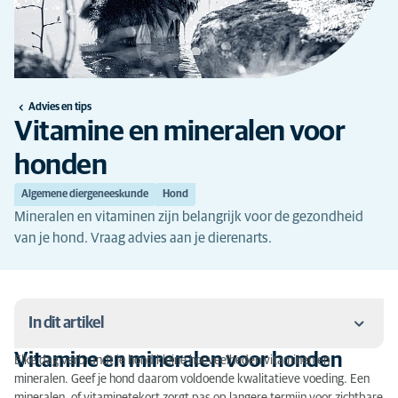
Advies en tips
Vitamine en mineralen voor
honden
Algemene diergeneeskunde
Hond
Mineralen en vitaminen zijn belangrijk voor de gezondheid
van je hond. Vraag advies aan je dierenarts.
In dit artikel
Vitamine en mineralen voor honden
Elke dag verbrandt je hond kleine hoeveelheden vitaminen en
Vitamine en mineralen voor honden
mineralen. Geef je hond daarom voldoende kwalitatieve voeding. Een