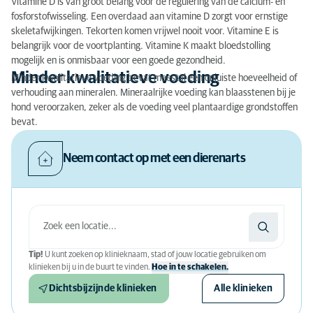
Vitamine D is van groot belang voor de regulering van de calcium- en
fosforstofwisseling. Een overdaad aan vitamine D zorgt voor ernstige
skeletafwijkingen. Tekorten komen vrijwel nooit voor.
Vitamine E is
belangrijk voor de voortplanting.
Vitamine K maakt bloedstolling
mogelijk en is onmisbaar voor een goede gezondheid.
Minder kwalitatieve voeding
Minder kwalitatieve voeding bevat meestal een onjuiste hoeveelheid of
verhouding aan mineralen. Mineraalrijke voeding kan blaasstenen bij je
hond veroorzaken, zeker als de voeding veel plantaardige grondstoffen
bevat.
Neem contact op met een dierenarts
Tip!
U kunt zoeken op klinieknaam, stad of jouw locatie gebruiken om
klinieken bij u in de buurt te vinden.
Hoe in te schakelen.
Dichtsbijzijnde klinieken
Alle klinieken