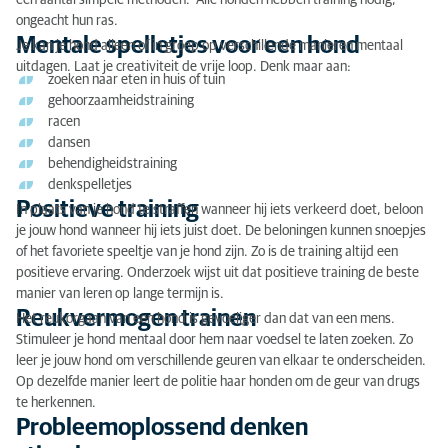
een aantal simpele methoden. Alle honden hebben training nodig,
Mentale spelletjes voor een hond
ongeacht hun ras.
Mentale spelletjes voor een hond
Je kan je hond alleen of in groep op verschillende manieren mentaal
Positieve training
uitdagen. Laat je creativiteit de vrije loop. Denk maar aan:
zoeken naar eten in huis of tuin
Reukvermogen trainen
gehoorzaamheidstraining
racen
Probleemoplossend denken stimuleren
dansen
behendigheidstraining
Lichaamscontrole trainen
denkspelletjes
Positieve training
In plaats van je hond te straffen wanneer hij iets verkeerd doet, beloon
je jouw hond wanneer hij iets juist doet. De beloningen kunnen snoepjes
of het favoriete speeltje van je hond zijn. Zo is de training altijd een
positieve ervaring. Onderzoek wijst uit dat positieve training de beste
manier van leren op lange termijn is.
Reukvermogen trainen
Het reukorgaan van een hond is gevoeliger dan dat van een mens.
Stimuleer je hond mentaal door hem naar voedsel te laten zoeken. Zo
leer je jouw hond om verschillende geuren van elkaar te onderscheiden.
Op dezelfde manier leert de politie haar honden om de geur van drugs
te herkennen.
Probleemoplossend denken