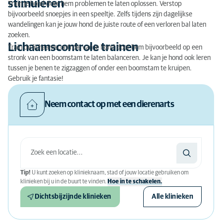
stimuleren
Train je hond door hem problemen te laten oplossen. Verstop
bijvoorbeeld snoepjes in een speeltje. Zelfs tijdens zijn dagelijkse
wandelingen kan je jouw hond de juiste route of een verloren bal laten
zoeken.
Lichaamscontrole trainen
Train de lichaamscontrole van je hond door hem bijvoorbeeld op een
stronk van een boomstam te laten balanceren. Je kan je hond ook leren
tussen je benen te zigzaggen of onder een boomstam te kruipen.
Gebruik je fantasie!
Neem contact op met een dierenarts
Tip!
U kunt zoeken op klinieknaam, stad of jouw locatie gebruiken om
klinieken bij u in de buurt te vinden.
Hoe in te schakelen.
Dichtsbijzijnde klinieken
Alle klinieken