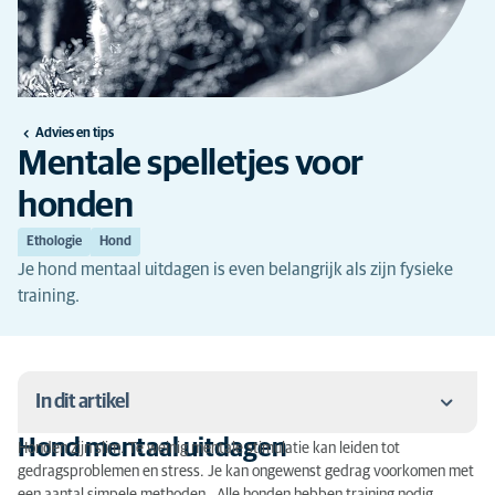
Advies en tips
Mentale spelletjes voor
honden
Ethologie
Hond
Je hond mentaal uitdagen is even belangrijk als zijn fysieke
training.
In dit artikel
Hond mentaal uitdagen
Honden zijn slim. Te weinig mentale stimulatie kan leiden tot
Hond mentaal uitdagen
gedragsproblemen en stress. Je kan ongewenst gedrag voorkomen met