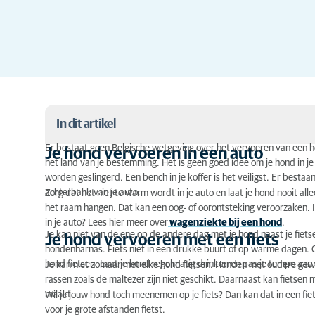
In dit artikel
Er bestaat geen Belgische wetgeving over het vervoeren van een h
Je hond vervoeren in een auto
het land van je bestemming. Het is geen goed idee om je hond in je
Je hond vervoeren in een auto
worden geslingerd. Een bench in je koffer is het veiligst. Er besta
Je hond vervoeren met een fiets
achterbank van je auto.
Zorg dat het niet te warm wordt in je auto en laat je hond nooit all
het raam hangen. Dat kan een oog- of oorontsteking veroorzaken. In 
Je hond vervoeren met het openbaar vervoer
in je auto? Lees hier meer over
wagenziekte bij een hond
.
Je kan niet van de ene op de andere dag met je hond naast je fiet
Je hond vervoeren met een fiets
hondenharnas. Fiets niet in een drukke buurt of op warme dagen. O
hond fietsen. Laat je hond regelmatig drinken en pas je tempo aan 
Je kan niet zomaar met elke hond fietsen. Honden met oudere gewri
rassen zoals de maltezer zijn niet geschikt. Daarnaast kan fietsen
maakt.
Wil je jouw hond toch meenemen op je fiets? Dan kan dat in een fi
voor je grote afstanden fietst.