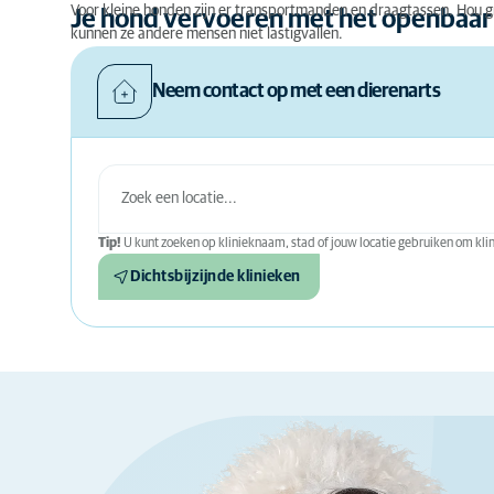
Voor kleine honden zijn er transportmanden en draagtassen. Hou gr
Je hond vervoeren met het openbaar
kunnen ze andere mensen niet lastigvallen.
Neem contact op met een dierenarts
Tip!
U kunt zoeken op klinieknaam, stad of jouw locatie gebruiken om klini
Dichtsbijzijnde klinieken