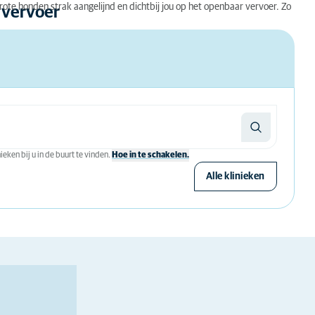
ote honden strak aangelijnd en dichtbij jou op het openbaar vervoer. Zo
 vervoer
eken bij u in de buurt te vinden.
Hoe in te schakelen.
Alle klinieken