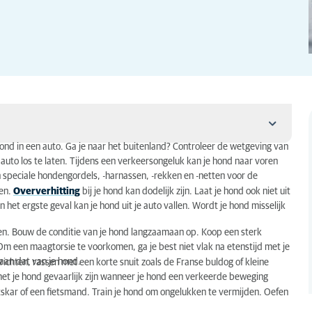
ond in een auto. Ga je naar het buitenland? Controleer de wetgeving van
 auto los te laten. Tijdens een verkeersongeluk kan je hond naar voren
an speciale hondengordels, -harnassen, -rekken en -netten voor de
een.
Oververhitting
bij je hond kan dodelijk zijn. Laat je hond ook niet uit
het ergste geval kan je hond uit je auto vallen. Wordt je hond misselijk
sen. Bouw de conditie van je hond langzaamaan op. Koop een sterk
m een maagtorsie te voorkomen, ga je best niet vlak na etenstijd met je
aan dat van je hond.
chten, rassen met een korte snuit zoals de Franse buldog of kleine
 met je hond gevaarlijk zijn wanneer je hond een verkeerde beweging
etskar of een fietsmand. Train je hond om ongelukken te vermijden. Oefen