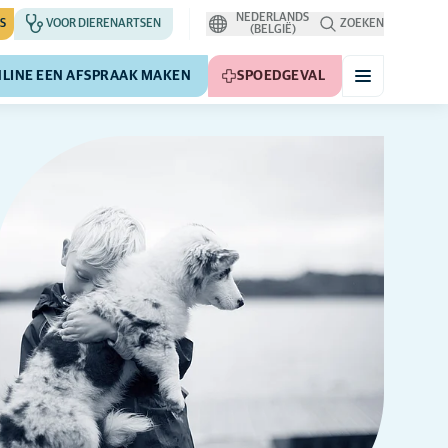
NEDERLANDS
S
VOOR DIERENARTSEN
ZOEKEN
(BELGIË)
LINE EEN AFSPRAAK MAKEN
SPOEDGEVAL