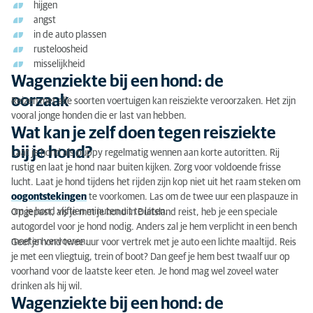
hijgen
angst
Wagenziekte bij een hond: de behandeling
in de auto plassen
rusteloosheid
misselijkheid
Wagenziekte bij een hond: de
oorzaak
Reizen met alle soorten voertuigen kan reisziekte veroorzaken. Het zijn
vooral jonge honden die er last van hebben.
Wat kan je zelf doen tegen reisziekte
bij je hond?
Laat je hond als puppy regelmatig wennen aan korte autoritten. Rij
rustig en laat je hond naar buiten kijken. Zorg voor voldoende frisse
lucht. Laat je hond tijdens het rijden zijn kop niet uit het raam steken om
oogontstekingen
te voorkomen. Las om de twee uur een plaspauze in
om je hond vijftien minuten uit te laten.
Opgepast, als je met je hond in Duitsland reist, heb je een speciale
autogordel voor je hond nodig. Anders zal je hem verplicht in een bench
moeten vervoeren.
Geef je hond twee uur voor vertrek met je auto een lichte maaltijd. Reis
je met een vliegtuig, trein of boot? Dan geef je hem best twaalf uur op
voorhand voor de laatste keer eten. Je hond mag wel zoveel water
drinken als hij wil.
Wagenziekte bij een hond: de