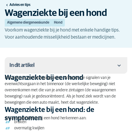
Advies en tips
Wagenziekte bij een hond
Algemene diergeneeskunde
Hond
Voorkom wagenziekte bij je hond met enkele handige tips.
Voor aanhoudende misselijkheid bestaan er medicijnen.
In dit artikel
Wagenziekte bij een hond
Reisziekte is een bewegingsziekte. Wanneer de signalen van je
Wagenziekte bij een hond
evenwichtsorgaan in het binnenoor (de werkelijke beweging) niet
overeenkomen met die van je andere zintuigen (de waargenomen
Wagenziekte bij een hond: de symptomen
beweging) raak je gedesoriënteerd. Als je hond ziek wordt van de
bewegingen die een auto maakt, heet dat wagenziekte.
Wagenziekte bij een hond: de oorzaak
Wagenziekte bij een hond: de
symptomen
Wat kan je zelf doen tegen reisziekte bij je hond?
Je kan wagenziekte bij een hond herkennen aan:
braken
overmatig kwijlen
Wagenziekte bij een hond: de diagnose