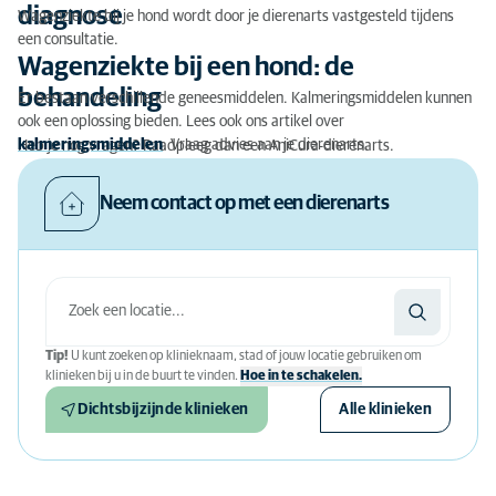
diagnose
Wagenziekte bij je hond wordt door je dierenarts vastgesteld tijdens
een consultatie.
Wagenziekte bij een hond: de
behandeling
Er bestaan verschillende geneesmiddelen. Kalmeringsmiddelen kunnen
ook een oplossing bieden. Lees ook ons artikel over
kalmeringsmiddelen
. Vraag advies aan je dierenarts.
Heb je nog vragen? Raadpleeg dan een AniCura-dierenarts.
Neem contact op met een dierenarts
Tip!
U kunt zoeken op klinieknaam, stad of jouw locatie gebruiken om
klinieken bij u in de buurt te vinden.
Hoe in te schakelen.
Dichtsbijzijnde klinieken
Alle klinieken