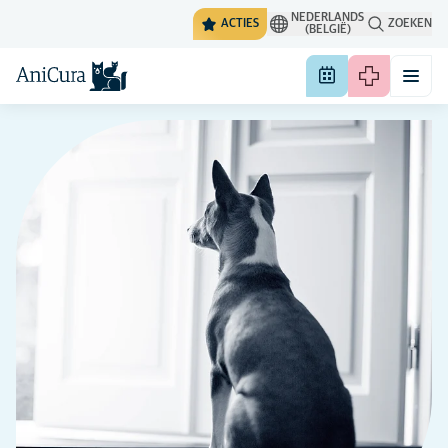
NEDERLANDS
ACTIES
ZOEKEN
(BELGIË)