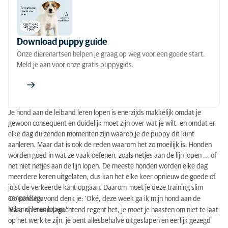
Help, mijn hond trekt aan de lijn!
Gelukt, mijn puppy heeft leren wandelen aan de lijn.
Wat nu?
Download puppy guide
Onze dierenartsen helpen je graag op weg voor een goede start.
Meld je aan voor onze gratis puppygids.
Je hond aan de leiband leren lopen is enerzijds makkelijk omdat je
gewoon consequent en duidelijk moet zijn over wat je wilt, en omdat er
elke dag duizenden momenten zijn waarop je de puppy dit kunt
aanleren. Maar dat is ook de reden waarom het zo moeilijk is. Honden
worden goed in wat ze vaak oefenen, zoals netjes aan de lijn lopen ... of
net niet netjes aan de lijn lopen. De meeste honden worden elke dag
meerdere keren uitgelaten, dus kan het elke keer opnieuw de goede of
juist de verkeerde kant opgaan. Daarom moet je deze training slim
aanpakken.
Op zondagavond denk je: ‘Oké, deze week ga ik mijn hond aan de
leiband leren lopen.’
Maar op maandagochtend regent het, je moet je haasten om niet te laat
op het werk te zijn, je bent allesbehalve uitgeslapen en eerlijk gezegd