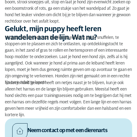
boom, strooi snoepjes uit, stop en laat je hond zijn evenwicht zoeken op
een boomstronk of rots, ga een stukje van het wandelpad af. Zo gaat je
hond het leuker vinden om dicht bij je te blijven dan wanneer je gewoon
rechtdoor over het asfalt loopt.
Gelukt, mijn puppy heeft leren
wandelen aan de lijn. Wat nu?
Vergeet niet dat het voor honden essentieel is om te snuffelen, te
stoppen om te plassen en zich te ontlasten, op ontdekkingstocht te
gaan, in het zand of gras te rollen en hertensporen of een interessante
hoop modder te onderzoeken. Laat je hond een hond zijn, zelfs al is hij
aangelijnd. Ook wanneer je hond al prima aan de leiband heeft leren
lopen, moet je hem dus genoeg ruimte geven om op avontuur te gaan en
zijn omgeving te verkennen. Honden zijn niet gemaakt om in een rechte
lijn over asfalt te lopen!
Nadat je hond geleerd heeft om netjes naast je te blijven, kun je ook
alleen het harnas en de lange lijn blijven gebruiken. Meestal heeft een
hond slechts een paar trainingssessies nodig om te begrijpen dat hij met
een harnas om dezelfde regels moet volgen. Een lange lijn en een harnas
geven hem meer vrijheid en zijn comfortabeler dan een halsband en een
kortere lijn.
Neem contact op met een dierenarts