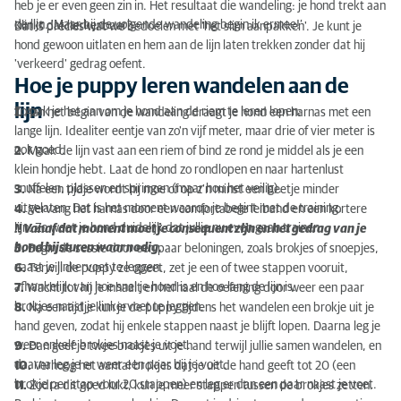
heb je er even geen zin in. Het resultaat die wandeling: je hond trekt aan
de lijn. ‘Maar bij de volgende wandeling begin ik ermee!’
Klinkt dat herkenbaar?
Dat is precies wat we bedoelen met 'het slim aanpakken'. Je kunt je
hond gewoon uitlaten en hem aan de lijn laten trekken zonder dat hij
'verkeerd' gedrag oefent.
Hoe je puppy leren wandelen aan de
lijn
Zo pak je het aan om je hond aan de riem te leren lopen:
1.
Aan het begin van de wandeling draagt je hond een harnas met een
lange lijn. Idealiter eentje van zo'n vijf meter, maar drie of vier meter is
ook goed.
2.
Maak de lijn vast aan een riem of bind ze rond je middel als je een
klein hondje hebt. Laat de hond zo rondlopen en naar hartenlust
snuffelen, plassen en springen (maar hou het veilig).
3.
Na een tijdje wordt hij moe of op z'n minst een beetje minder
uitgelaten. Dat is het moment waarop je begint met de training.
4.
Vervang het harnas door een comfortabele leiband en een kortere
lijn. Zo weet je hond duidelijk dat jullie nu even gaan trainen.
!! Vanaf dat moment moet je consequent zijn en het gedrag van je
hond bijsturen waar nodig.
5.
Begin de sessie door een paar beloningen, zoals brokjes of snoepjes,
naast je linkervoet te leggen.
6.
Terwijl de puppy ze opeet, zet je een of twee stappen vooruit,
afhankelijk van hoe snel je hond is en hoe lang de lijn is.
7.
Wacht tot hij je inhaalt en herhaal de oefening door weer een paar
brokjes naast je linkervoet te leggen.
8.
Na een tijdje kun je de puppy tijdens het wandelen een brokje uit je
hand geven, zodat hij enkele stappen naast je blijft lopen. Daarna leg je
weer enkele brokjes naast je voet.
9.
Dan geef je twee brokjes uit je hand terwijl jullie samen wandelen, en
daarna leg je er weer een paar bij je voet.
10.
Verhoog het aantal brokjes dat je uit de hand geeft tot 20 (een
brokje per stap voor 20 stappen) en leg er dan een paar naast je voet.
11.
Zodra dit goed lukt, kun je meer stappen tussen de brokjes zetten.