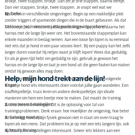
Brokje, twee stappen, brokje. Dan zet je drie stappen, daarna eentje.
Dan vier stappen, brokje, twee stappen. Je snapt wel wat we
bedoelen.
12.
Oefen in verschillende omgevingen. Begin op een makkelijke plek
zonder triggers of spannende dingen die in de buurt gebeuren. Als dat
lukt kan je het in een meer uitdagende omgeving proberen.
Oefen een paar minuten bij elke wandeling en doe je hond daarna het
harnas met de lange lijn weer om. Het bovenstaande stappenplan kan
enkele maanden in beslag nemen. Aan een losse lijn lopen is nu eenmaal
niet iets dat je hond in een paar sessies leert. Bij een puppy kan het zelfs
langer duren voordat hij netjes naast je blijft lopen! Wees dus geduldig.
En als je geen tijd hebt om geduldig te zijn, gebruik je gewoon het
harnas en de lange lijn en laat je een hond uit die geen fouten kan maken
omdat hij gewoon alles mag doen.
Help, mijn hond trekt aan de lijn!
Lukt het maar niet om je hond te trainen? Probeer dan de volgende
dingen:
1.
Laat je hond iets interessants doen voordat jullie gaan wandelen. Een
snuffelspelletje, trucs leren en andere denkspelletjes zijn ideale
manieren om hem een beetje moe te maken. Dat maakt de training
daarna meestal makkelijker.
2.
Kies betere beloningen! Dit is de oplossing voor tal van
trainingsproblemen. Denk eraan: hoe moeilijker de omgeving, hoe beter
de beloning moet zijn.
3.
Sommige honden zijn fysiek gewoon niet in staat om even traag te
lopen als een mens. Dat probleem los je op met een iets langere lijn, ook
tijdens de training.
4.
Maak jullie wandelingen interessant. Smeer iets lekkers aan een