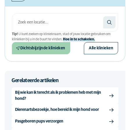
Tip!
U kunt zoeken op klinieknaam, stad of jouw locatie gebruiken om
klinieken bij u in de buurt te vinden.
Hoe in te schakelen.
Dichtsbijzijnde klinieken
Alle klinieken
Gerelateerde artikelen
Bij wie kan ik terecht als ik problemen heb met mijn
hond?
Dierenartsbezoekje, hoe bereid ik mijn hond voor
Pasgeboren pups verzorgen