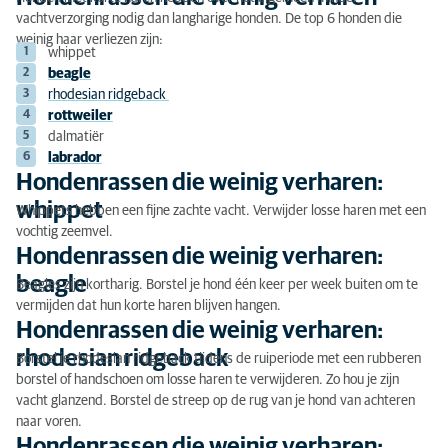
Hondenrassen die weinig verharen
vachtverzorging nodig dan langharige honden. De top 6 honden die
weinig haar verliezen zijn:
Hondenrassen die weinig verharen: whippet
whippet
beagle
Hondenrassen die weinig verharen: beagle
rhodesian ridgeback
rottweiler
Hondenrassen die weinig verharen: rhodesian
dalmatiër
ridgeback
labrador
Hondenrassen die weinig verharen:
Hondenrassen die weinig verharen: rottweiler
whippet
Whippets hebben een fijne zachte vacht. Verwijder losse haren met een
vochtig zeemvel.
Hondenrassen die weinig verharen: dalmatiër
Hondenrassen die weinig verharen:
Hondenrassen die weinig verharen: labrador
beagle
Beagles zijn kortharig. Borstel je hond één keer per week buiten om te
vermijden dat hun korte haren blijven hangen.
Hondenrassen die weinig verharen:
rhodesian ridgeback
Borstel je rhodesian ridgeback tijdens de ruiperiode met een rubberen
borstel of handschoen om losse haren te verwijderen. Zo hou je zijn
vacht glanzend. Borstel de streep op de rug van je hond van achteren
naar voren.
Hondenrassen die weinig verharen: