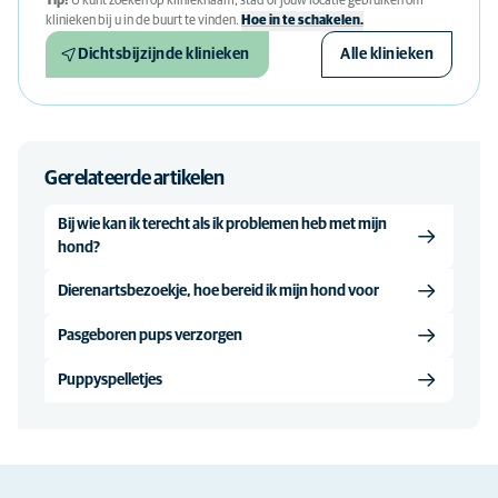
Tip!
U kunt zoeken op klinieknaam, stad of jouw locatie gebruiken om
klinieken bij u in de buurt te vinden.
Hoe in te schakelen.
Dichtsbijzijnde klinieken
Alle klinieken
Gerelateerde artikelen
Bij wie kan ik terecht als ik problemen heb met mijn
hond?
Dierenartsbezoekje, hoe bereid ik mijn hond voor
Pasgeboren pups verzorgen
Puppyspelletjes