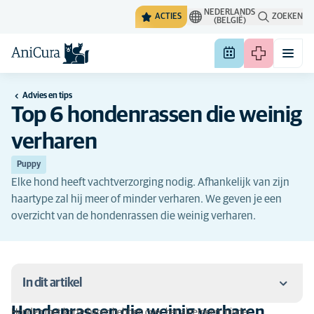
NEDERLANDS
ACTIES
ZOEKEN
(BELGIË)
Advies en tips
Top 6 hondenrassen die weinig
verharen
Puppy
Elke hond heeft vachtverzorging nodig. Afhankelijk van zijn
haartype zal hij meer of minder verharen. We geven je een
overzicht van de hondenrassen die weinig verharen.
In dit artikel
Hondenrassen die weinig verharen
Honden met korte haren hebben over het algemeen minder