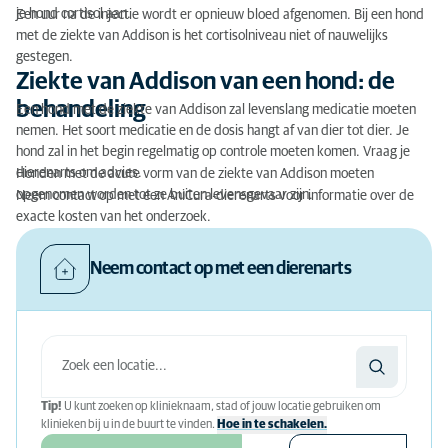
je hond cortisol aan.
Een uur na de injectie wordt er opnieuw bloed afgenomen. Bij een hond
met de ziekte van Addison is het cortisolniveau niet of nauwelijks
gestegen.
Ziekte van Addison van een hond: de
behandeling
Een hond met de ziekte van Addison zal levenslang medicatie moeten
nemen. Het soort medicatie en de dosis hangt af van dier tot dier. Je
hond zal in het begin regelmatig op controle moeten komen. Vraag je
dierenarts om advies.
Honden met de acute vorm van de ziekte van Addison moeten
opgenomen worden tot ze buiten levensgevaar zijn.
Neem contact op met een AniCura-dierenarts voor informatie over de
exacte kosten van het onderzoek.
Neem contact op met een dierenarts
Tip!
U kunt zoeken op klinieknaam, stad of jouw locatie gebruiken om
klinieken bij u in de buurt te vinden.
Hoe in te schakelen.