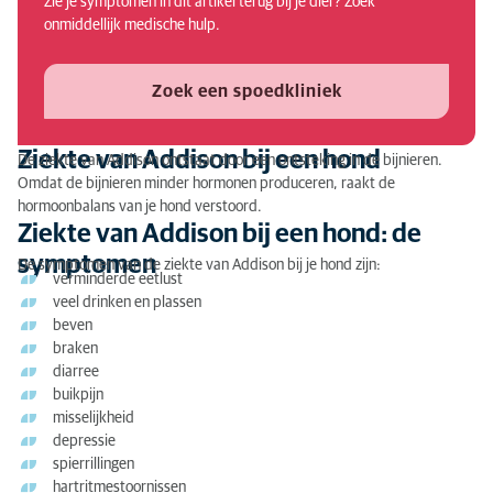
Zie je symptomen in dit artikel terug bij je dier? Zoek
Ziekte van Addison bij een hond: de oorzaak
onmiddellijk medische hulp.
Waarom zou je de ziekte van Addison bij je hond
laten behandelen?
Zoek een spoedkliniek
Ziekte van Addison bij een hond: de diagnose
Ziekte van Addison bij een hond
De ziekte van Addison ontstaat door een ontsteking in de bijnieren.
Ziekte van Addison van een hond: de behandeling
Omdat de bijnieren minder hormonen produceren, raakt de
hormoonbalans van je hond verstoord.
Ziekte van Addison bij een hond: de
symptomen
De symptomen van de ziekte van Addison bij je hond zijn:
verminderde eetlust
veel drinken en plassen
beven
braken
diarree
buikpijn
misselijkheid
depressie
spierrillingen
hartritmestoornissen