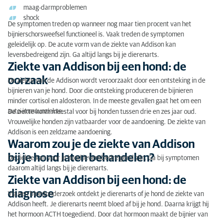
maag-darmproblemen
shock
De symptomen treden op wanneer nog maar tien procent van het
bijnierschorsweefsel functioneel is. Vaak treden de symptomen
geleidelijk op. De acute vorm van de ziekte van Addison kan
levensbedreigend zijn. Ga altijd langs bij je dierenarts.
Ziekte van Addison bij een hond: de
oorzaak
De ziekte van de Addison wordt veroorzaakt door een ontsteking in de
bijnieren van je hond. Door die ontsteking produceren de bijnieren
minder cortisol en aldosteron. In de meeste gevallen gaat het om een
auto-immuunziekte.
De ziekte komt meestal voor bij honden tussen drie en zes jaar oud.
Vrouwelijke honden zijn vatbaarder voor de aandoening. De ziekte van
Addison is een zeldzame aandoening.
Waarom zou je de ziekte van Addison
bij je hond laten behandelen?
De ziekte kan voor je hond levensbedreigend zijn. Ga bij symptomen
daarom altijd langs bij je dierenarts.
Ziekte van Addison bij een hond: de
diagnose
Via een bloedonderzoek ontdekt je dierenarts of je hond de ziekte van
Addison heeft. Je dierenarts neemt bloed af bij je hond. Daarna krijgt hij
het hormoon ACTH toegediend. Door dat hormoon maakt de bijnier van