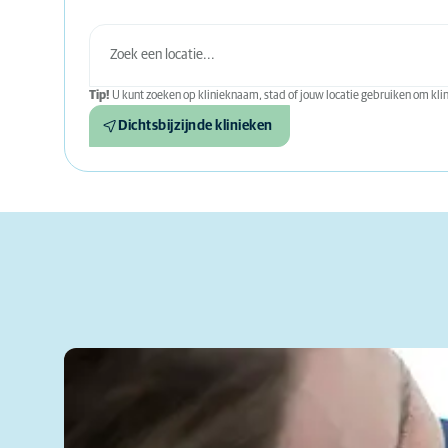
Tip!
U kunt zoeken op klinieknaam, stad of jouw locatie gebruiken om klini
Dichtsbijzijnde klinieken