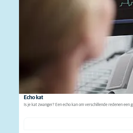
Echo kat
Is je kat zwanger? Een echo kan om verschillende redenen een go