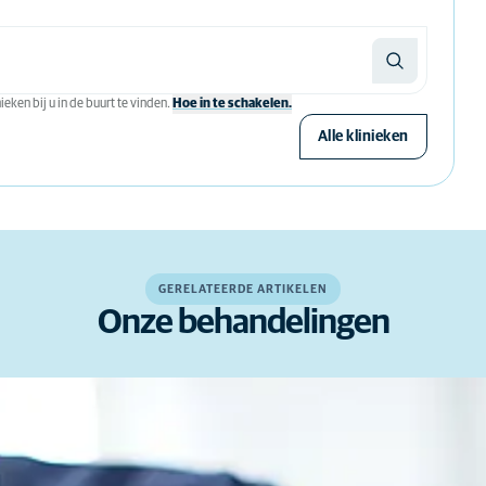
eken bij u in de buurt te vinden.
Hoe in te schakelen.
Alle klinieken
GERELATEERDE ARTIKELEN
Onze behandelingen