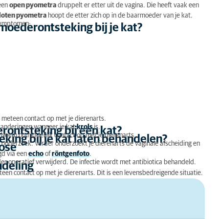
 een
open pyometra
druppelt er etter uit de vagina. Die heeft vaak een
loten pyometra
hoopt de etter zich op in de baarmoeder van je kat.
 symptomen:
oederontsteking bij je kat?
meteen contact op met je dierenarts.
anderingen wanneer je kat
krols
is.
rontsteking bij een kat?
eem onmiddellijk contact op met je dierenarts.
ing bij je kat laten behandelen?
onderzoek. Verder onderzoekt je dierenarts de vaginale afscheiding en
nose
gd via een
echo
of
röntgenfoto
.
operatief verwijderd. De infectie wordt met antibiotica behandeld.
ndeling
en contact op met je dierenarts. Dit is een levensbedreigende situatie.