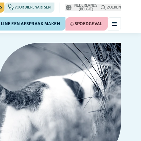
NEDERLANDS
S
VOOR DIERENARTSEN
ZOEKEN
(BELGIË)
LINE EEN AFSPRAAK MAKEN
SPOEDGEVAL