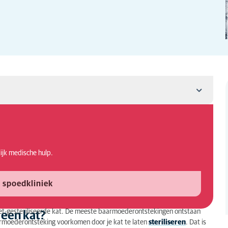
ing bij je kat?
lijk medische hulp.
ij een kat?
at laten behandelen?
 spoedkliniek
et-gesteriliseerde kat. De meeste baarmoederontstekingen ontstaan
 een kat?
aarmoederontsteking voorkomen door je kat te laten
steriliseren
. Dat is