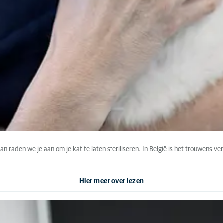
an raden we je aan om je kat te laten steriliseren. In België is het trouwens verp
Hier meer over lezen