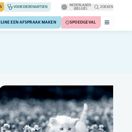
NEDERLANDS
S
VOOR DIERENARTSEN
ZOEKEN
(BELGIË)
LINE EEN AFSPRAAK MAKEN
SPOEDGEVAL